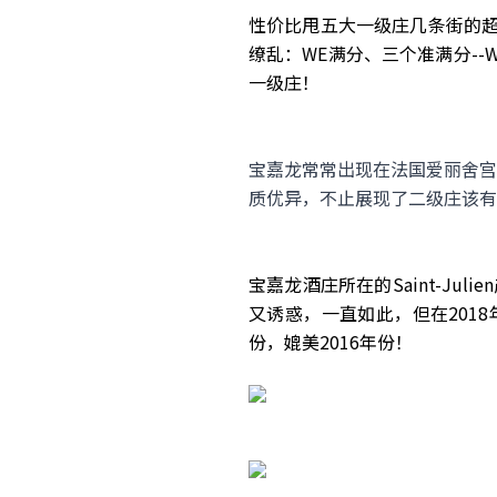
性价比甩五大一级庄几条街的超二名庄C
缭乱：WE满分、三个准满分--WS 99
一级庄！
宝嘉龙常常出现在法国爱丽舍宫
质优异，不止展现了二级庄该有
宝嘉龙酒庄所在的Saint-Juli
又诱惑，一直如此，但在2018
份，媲美2016年份！