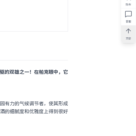
购车
客服
顶部
狮庄并驾齐驱的双雄之一！在帕克眼中，它
！
园有力的气候调节者，使其形成
酒的细腻度和优雅度上得到很好