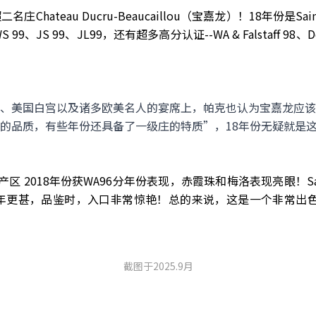
hateau Ducru-Beaucaillou（宝嘉龙）！18年份是Sai
、JS 99、JL99，还有超多高分认证--WA & Falstaff 98、De
、美国白宫以及诸多欧美名人的宴席上，帕克也认为宝嘉龙应该
的品质，有些年份还具备了一级庄的特质”，18年份无疑就是
en产区 2018年份获WA96分年份表现，赤霞珠和梅洛表现亮眼！Sai
年更甚，品鉴时，入口非常惊艳！总的来说，这是一个非常出色的年
截图于2025.9月