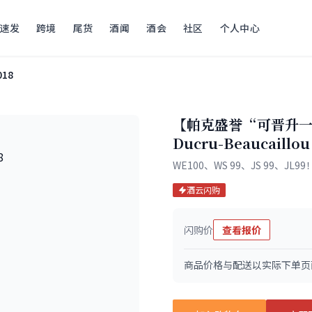
速发
跨境
尾货
酒闻
酒会
社区
个人中心
018
【帕克盛誉“可晋升一级
Ducru-Beaucaillou
WE100、WS 99、JS 99
酒云闪购
闪购价
查看报价
商品价格与配送以实际下单页