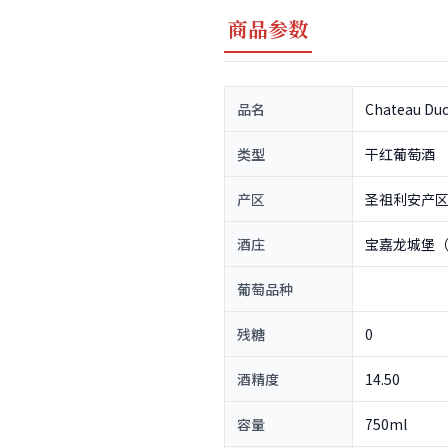
商品参数
品名
Chateau Duc
类型
干红葡萄酒
产区
圣祖利安产区（S
酒庄
宝嘉龙城堡（Cha
葡萄品种
残糖
0
酒精度
14.50
容量
750ml