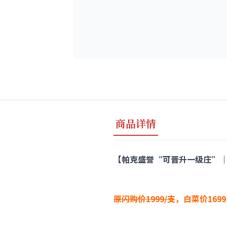
商品详情
【帕克盛誉“可晋升一级庄”｜媲美201
原闪购价1999/支
，白菜价16