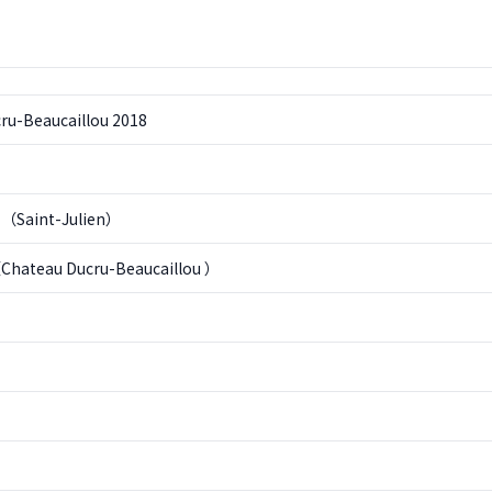
ru-Beaucaillou 2018
aint-Julien）
teau Ducru-Beaucaillou ）