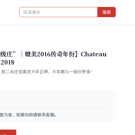
搜索
庄”｜媲美2016传奇年份】Chateau
 2018
、JL99！超二名庄宝嘉龙大年正牌，大年敢与一级庄争锋！
面为准，如需协助请联系客服。