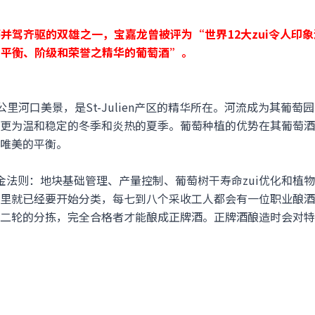
并驾齐驱的双雄之一，宝嘉龙曾被评为“世界12大zui令人印
、平衡、阶级和荣誉之精华的葡萄酒”。
里河口美景，是St-Julien产区的精华所在。河流成为其葡
更为温和稳定的冬季和炎热的夏季。葡萄种植的优势在其葡萄酒
唯美的平衡。
金法则：地块基础管理、产量控制、葡萄树干寿命zui优化和植
里就已经要开始分类，每七到八个采收工人都会有一位职业酿酒
二轮的分拣，完全合格者才能酿成正牌酒。正牌酒酿造时会对特