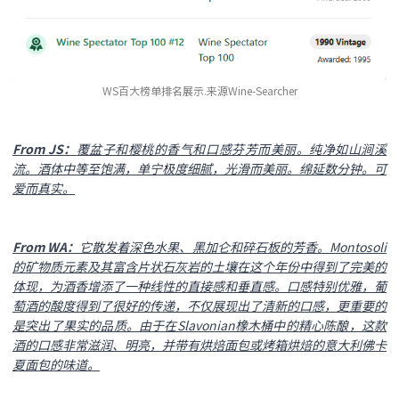
WS百大榜单排名展示.来源Wine-Searcher
From JS：
覆盆子和樱桃的香气和口感芬芳而美丽。纯净如山涧溪
流。酒体中等至饱满，单宁极度细腻，光滑而美丽。绵延数分钟。可
爱而真实。
From WA：
它散发着深色水果、黑加仑和碎石板的芳香。Montosoli
的矿物质元素及其富含片状石灰岩的土壤在这个年份中得到了完美的
体现，为酒香增添了一种线性的直接感和垂直感。口感特别优雅，葡
萄酒的酸度得到了很好的传递，不仅展现出了清新的口感，更重要的
是突出了果实的品质。由于在Slavonian橡木桶中的精心陈酿，这款
酒的口感非常滋润、明亮，并带有烘焙面包或烤箱烘焙的意大利佛卡
夏面包的味道。