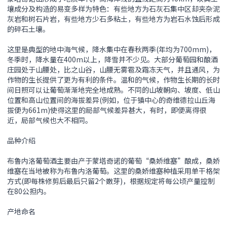
壤成分及构造的易变多样为特色：有些地方为石灰石集中区却夹杂泥
灰岩和树石片岩，有些地方少石多粘土，有些地方为岩石水蚀后形成
的碎石土壤。
这里是典型的地中海气候，降水集中在春秋两季(年均为700mm)，
冬季时，降水量在400m以上，降雪并不少见。大部分葡萄园和酿酒
庄园处于山腰处，比之山谷，山腰无雾雹及霜冻天气，并且通风，为
作物的生长提供了更为有利的条件。温和的气候，作物生长期的长时
间日照可以让葡萄渐渐地完全地成熟。不同的山坡朝向、坡度、低山
位置和高山位置间的海拔差异(例如，位于镇中心的奇维德拉山丘海
拔便为661m)使得这里的局部气候差异甚大，有时，即便离得很
近，局部气候也大不相同。
品种介绍
布鲁内洛葡萄酒主要由产于蒙塔奇诺的葡萄“桑娇维塞”酿成，桑娇
维塞在当地被称为布鲁内洛葡萄。这里的桑娇维塞种植采用单干格架
方式(即每株修剪后最后只留2个嫩芽)，根据规定将每公顷产量控制
在80公担内。
产地命名