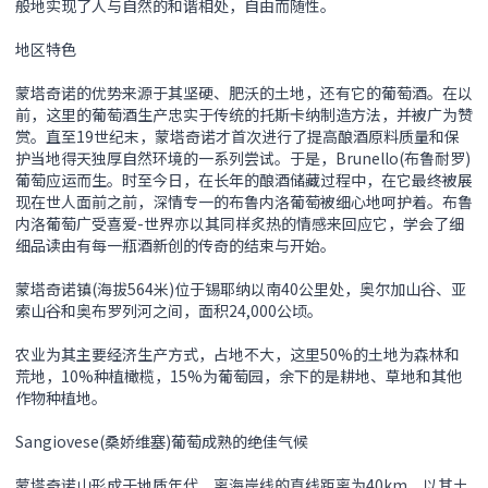
般地实现了人与自然的和谐相处，自由而随性。
地区特色
蒙塔奇诺的优势来源于其坚硬、肥沃的土地，还有它的葡萄酒。在以
前，这里的葡萄酒生产忠实于传统的托斯卡纳制造方法，并被广为赞
赏。直至19世纪末，蒙塔奇诺才首次进行了提高酿酒原料质量和保
护当地得天独厚自然环境的一系列尝试。于是，Brunello(布鲁耐罗)
葡萄应运而生。时至今日，在长年的酿酒储藏过程中，在它最终被展
现在世人面前之前，深情专一的布鲁内洛葡萄被细心地呵护着。布鲁
内洛葡萄广受喜爱-世界亦以其同样炙热的情感来回应它，学会了细
细品读由有每一瓶酒新创的传奇的结束与开始。
蒙塔奇诺镇(海拔564米)位于锡耶纳以南40公里处，奥尔加山谷、亚
索山谷和奥布罗列河之间，面积24,000公顷。
农业为其主要经济生产方式，占地不大，这里50%的土地为森林和
荒地，10%种植橄榄，15%为葡萄园，余下的是耕地、草地和其他
作物种植地。
Sangiovese(桑娇维塞)葡萄成熟的绝佳气候
蒙塔奇诺山形成于地质年代，离海岸线的直线距离为40km，以其土