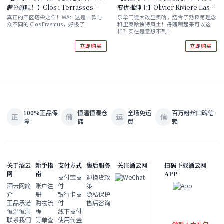
满分旗舰！】Clos i Terrasses
变优雅绅士】Olivier Riviere Las
Clos Erasmus 2020 现货
Vinas de Eusebio Vendimia
真正的产区塔尖之作！WA：这是一款与
乐华门徒大改里奥哈，结合了勃艮第理念
众不同的 Clos Erasmus，好极了！
和里奥哈独特风土！丹魄喝起来可以这
Seleccionada Rioja DOCa 2016
样？实在是意想不到！
立即购买
立即购买
100%正品保
恒温恒湿仓
全场免运
百万粉丝口碑信
正
储
运
信
障
储
费
赖
关于酒云
新手指
支付方式
售后服务
关注酒云网
扫码下载酒云网
网
南
APP
支付宝支
退换货政
酒云网简
账户注
付
策
介
册
银行卡支
隐私保护
正品承诺
购物流
付
售后咨询
恒温恒湿
程
线下支付
联系我们
订单查
使用代金