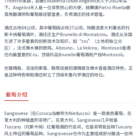
Tricerchi家族，后被Elisabetta Gnudi Angelini夫人于2002年买
下。Angelini夫人是一位非常热心的大使，她聘请Pietro Rivella做
首席酿酒师和葡萄栽培管理者，负责酒庄的技术管理。
酒庄占地64公顷，其中葡萄园占地27公顷。除酿造意大利著名的托
斯卡纳葡萄酒外，酒庄还生产Brunello di Montalcino。酒庄从法国
引进了许多重要的创新技术及知识，如“cru”（土地的独立分
区），法式橡木桶的使用。Altesino，La Velona，Montosoli是酒
庄内最重要的Cru，顶级珍品Brunello葡萄酒就产自Montosoli。
优雅精致、活泼的果香、醇厚适度的酒精度及橡木香是酒庄特色，正
是这种特色帮助酒庄树立了顶级布鲁内罗酒庄的地位。
葡萄介绍
Sangiovese（在Corsica岛被称为Nielluccio）是一款黑色葡萄，在
意大利的种植面积非常广。在意大利，Sangiovese几乎就是
Tuscany（托斯卡纳）红葡萄酒的代名词，也是非常能反映Tuscany
风土特征的葡萄品种。Sangiovesse也作为主要组成部分酿造一些伟