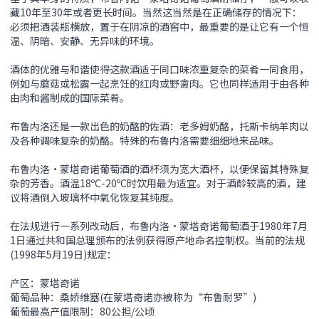
藏10年至30年或者更长时间。当然这当然是在正确储存的情况下：
必须把酒装瓶横放，置于在阴凉的酒窖中，最重要的是让它有一个恒
温、阴暗、安静、无异味的环境。
酒体的优雅与和谐使得这款酒适于同口味浓重复杂的菜肴一同食用，
例如与蘑菇或松露一起烹饪的红肉或野禽肉。它也同样适用于由各种
由肉和酱制成的国际菜肴。
布鲁内洛还是一款出色的奶酪的佐酒：老多姆奶酪，托斯卡纳羊肉以
及各种调味复杂的奶酪。特殊的布鲁内洛需要细细地来品味。
布鲁内洛•蒙塔奇诺葡萄酒的酒杯须为宽大酒杯，以便保留其特殊复
杂的芳香。酒温18ºC-20ºC时饮用最为适宜。对于酒龄较高的酒，建
议将酒倒入玻璃杯中氧化恢复其纯度。
在法规进行一系列改动后，布鲁内洛•蒙塔奇诺葡萄酒于1980年7月
1日通过共和国总理颁布的法例获得原产地命名控制权。当前的法规
(1998年5月19日)规定：
产区：蒙塔奇诺
葡萄品种：桑娇维塞(在蒙塔奇诺亦被称为“布鲁耐罗”)
葡萄最高产值限制：80公担/公顷