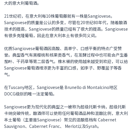
大的意大利葡萄酒。
21世纪初，在意大利每10株葡萄藤就有一株是Sangiovese。
Sangiovese的质量是公认的多变，尽管在20世纪80年代，随着酿酒
技术的提高，Sangiovese的质量已经有了很大的提高。Sangiovese
有很多克隆葡萄，因此在意大利本土有很多同义词。
优质Sangiovese葡萄酒因高酸、高单宁、口感平衡的特点广受赞
誉。典型香气有黑樱桃和核果类香气，在发酵过程中也可能会产生番
茄叶、干药草等第二层香气。橡木桶的使用越来越受到欢迎，可以给
Sangiovese葡萄酒增添更为丰富的口感，如李子、野覆盆子等香
气。
在Tuscany地区，Sangiovese是 Brunello di Montalcino地区
DOCG级别的唯一法定葡萄。
Sangiovese更为现代化的典型之一被称为超级托斯卡纳，超级托斯
卡纳突破传统，酿酒师可以使用任何葡萄酒品种和混酿比例，意大利
本土葡萄（主要是Sangiovese）常见的混酿搭档有 Cabernet
Sauvignon、Cabernet Franc、 Merlot以及Syrah。