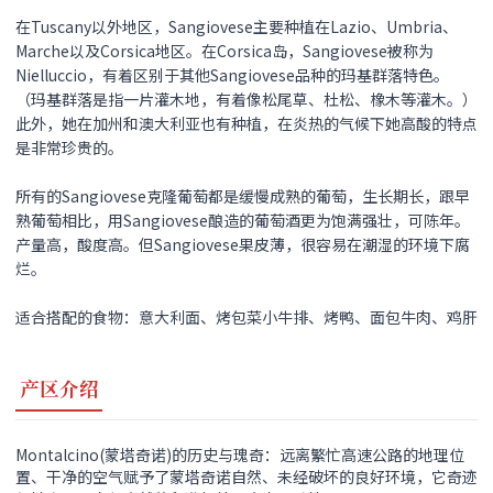
在Tuscany以外地区，Sangiovese主要种植在Lazio、Umbria、
Marche以及Corsica地区。在Corsica岛，Sangiovese被称为
Nielluccio，有着区别于其他Sangiovese品种的玛基群落特色。
（玛基群落是指一片灌木地，有着像松尾草、杜松、橡木等灌木。）
此外，她在加州和澳大利亚也有种植，在炎热的气候下她高酸的特点
是非常珍贵的。
所有的Sangiovese克隆葡萄都是缓慢成熟的葡萄，生长期长，跟早
熟葡萄相比，用Sangiovese酿造的葡萄酒更为饱满强壮，可陈年。
产量高，酸度高。但Sangiovese果皮薄，很容易在潮湿的环境下腐
烂。
适合搭配的食物：意大利面、烤包菜小牛排、烤鸭、面包牛肉、鸡肝
产区介绍
Montalcino(蒙塔奇诺)的历史与瑰奇：远离繁忙高速公路的地理位
置、干净的空气赋予了蒙塔奇诺自然、未经破坏的良好环境，它奇迹