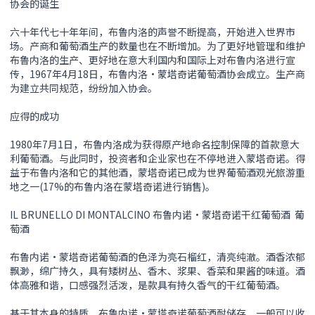
协会的诞生
六十年代七十年年间，布鲁内洛的声誉不断提高，开始进入世界市
场。产商和葡萄酒生产的数量也在不断增加。为了更好地管理和维护
布鲁内洛的生产、更好地在意大利国内和国际上对布鲁内洛进行宣
传，1967年4月18日，布鲁内洛•蒙塔奇诺葡萄酒协会成立。生产商
为建立共同规范，纷纷加入协会。
应得的成功
1980年7月1日，布鲁内洛成为获得原产地命名控制保障的首款意大
利葡萄酒。与此同时，投资者和企业家也在不停地进入蒙塔奇诺。得
益于布鲁内洛和它的其他酒，蒙塔奇诺已成为世界葡萄酒观光旅游重
地之一(17%的布鲁内洛在蒙塔奇诺进行销售)。
IL BRUNELLO DI MONTALCINO 布鲁内诺•蒙塔奇诺干红葡萄酒 葡
萄酒
布鲁内诺•蒙塔奇诺葡萄酒的色泽为亮石榴红，清亮纯澈。酒香浓郁
飘渺，绵广持久，具有矮树丛、香木、浆果、香菜和果酱的味道。酒
体高雅和谐，口感强烈活泼，是款具有持久香气的干红葡萄酒。
基于其本身的特质，布鲁内诺•蒙塔奇诺葡萄酒耐储存，一般可以收