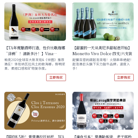
【TA年度酿酒师打造，性价比歌海娜
【甜蜜的一天从美尼多甜起泡开始】
“涂鸦”！清新多汁！】Vina
Mionetto Vivo Dolce 四支/六支装
Zorzal Garnacha 2023 单支/六支
帕克2020全球百大新发现&《世图》推荐
配餐百搭的甜起泡来咯！火锅串串绝配！
酒庄！体现纳瓦拉风土的歌海娜，鲜明浆
起泡酒巨头旗下实力超牛品牌，速度入
原箱 酒云直采
果、柔顺口感和矿物复杂度。
手！
立即购买
立即购买
【国均8.5折！普里奥拉托标杆，WA
【滴血亏本！里奥哈叛徒，老干部秒