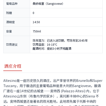
葡萄品种
桑娇维塞（Sangiovese）
残糖
0
酒精度
14.50
容量
750ml
陈年潜力：已进入适饮期，可陈年至2045年
饮用建议
饮用温度：16-18℃
醒酒时间：提前3小时开瓶醒酒
酒庄介绍
Altesino是一座历史悠久的酒庄，出产享誉世界的Brunello和Super
Tuscany，用于酿造的主要葡萄品种是意大利的Sangiovese。酿酒
厂建在一座14世纪的古城堡——奥特西 (Palazzo Altesi) 内，位于
Altesino山东侧（布鲁内罗的家乡），离托斯卡纳中心的Siena 不
远。奥特西城堡还是著名的观光胜地。此地原先属于托斯卡纳的