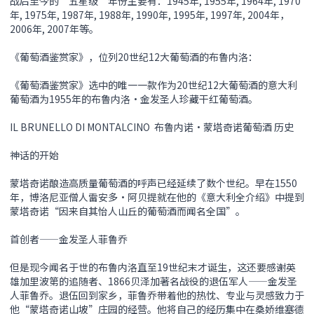
战后至今的“五星级”年份主要有：1945年, 1955年, 1964年, 1970
年, 1975年, 1987年, 1988年, 1990年, 1995年, 1997年, 2004年，
2006年, 2007年等。
《葡萄酒鉴赏家》，位列20世纪12大葡萄酒的布鲁内洛：
《葡萄酒鉴赏家》选中的唯一一款作为20世纪12大葡萄酒的意大利
葡萄酒为1955年的布鲁内洛•金发圣人珍藏干红葡萄酒。
IL BRUNELLO DI MONTALCINO 布鲁内诺•蒙塔奇诺葡萄酒 历史
神话的开始
蒙塔奇诺酿造高质量葡萄酒的呼声已经延续了数个世纪。早在1550
年，博洛尼亚僧人雷安多•阿贝提就在他的《意大利全介绍》中提到
蒙塔奇诺“因来自其怡人山丘的葡萄酒而闻名全国”。
首创者——金发圣人菲鲁乔
但是现今闻名于世的布鲁内洛直至19世纪末才诞生，这还要感谢英
雄加里波第的追随者、1866贝泽加著名战役的退伍军人——金发圣
人菲鲁乔。退伍回到家乡，菲鲁乔带着他的热忱、专业与灵感致力于
他“蒙塔奇诺山坡”庄园的经营。他将自己的经历集中在桑娇维塞德