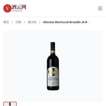
酒云网
V
VINEHOO
首页
闪购
意大利
Altesino Montosoli Brunello di Montalcino DOCG 2019