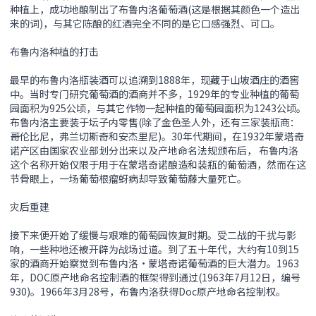
种植上，成功地酿制出了布鲁内洛葡萄酒(这是根据其颜色一个造出
来的词)，与其它陈酿的红酒完全不同的是它口感强烈、可口。
布鲁内洛种植的打击
最早的布鲁内洛瓶装酒可以追溯到1888年，现藏于山坡酒庄的酒窖
中。当时专门研究葡萄酒的酒商并不多，1929年的专业种植的葡萄
园面积为925公顷，与其它作物一起种植的葡萄园面积为1243公顷。
布鲁内洛主要装于坛子内零售(除了金色圣人外，还有三家装瓶商：
哥伦比尼，弗兰切斯奇和安杰里尼)。30年代期间，在1932年蒙塔奇
诺产区由国家农业部划分出来以及产地命名法规颁布后， 布鲁内洛
这个名称开始仅限于用于在蒙塔奇诺酿造和装瓶的葡萄酒，然而在这
节骨眼上，一场葡萄根瘤蚜病却导致葡萄藤大量死亡。
灾后重建
接下来便开始了缓慢与艰难的葡萄园恢复时期。受二战的干扰与影
响，一些种地还被开辟为战场过道。到了五十年代，大约有10到15
家的酒商开始察觉到布鲁内洛•蒙塔奇诺葡萄酒的巨大潜力。1963
年，DOC原产地命名控制酒的框架得到通过(1963年7月12日，编号
930)。1966年3月28号，布鲁内洛获得Doc原产地命名控制权。