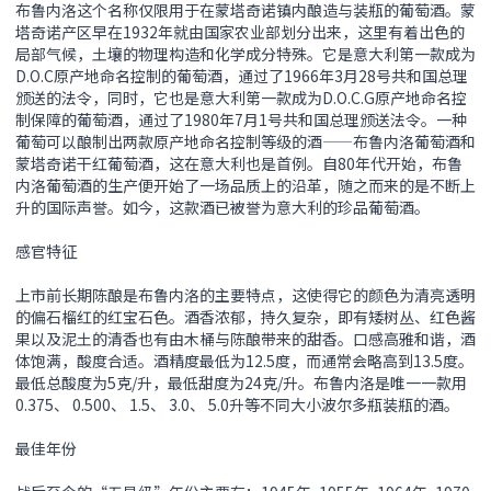
布鲁内洛这个名称仅限用于在蒙塔奇诺镇内酿造与装瓶的葡萄酒。蒙
塔奇诺产区早在1932年就由国家农业部划分出来，这里有着出色的
局部气候，土壤的物理构造和化学成分特殊。它是意大利第一款成为
D.O.C原产地命名控制的葡萄酒，通过了1966年3月28号共和国总理
颁送的法令，同时，它也是意大利第一款成为D.O.C.G原产地命名控
制保障的葡萄酒，通过了1980年7月1号共和国总理颁送法令。一种
葡萄可以酿制出两款原产地命名控制等级的酒——布鲁内洛葡萄酒和
蒙塔奇诺干红葡萄酒，这在意大利也是首例。自80年代开始，布鲁
内洛葡萄酒的生产便开始了一场品质上的沿革，随之而来的是不断上
升的国际声誉。如今，这款酒已被誉为意大利的珍品葡萄酒。
感官特征
上市前长期陈酿是布鲁内洛的主要特点，这使得它的颜色为清亮透明
的偏石榴红的红宝石色。酒香浓郁，持久复杂，即有矮树丛、红色酱
果以及泥土的清香也有由木桶与陈酿带来的甜香。口感高雅和谐，酒
体饱满，酸度合适。酒精度最低为12.5度，而通常会略高到13.5度。
最低总酸度为5克/升，最低甜度为24克/升。布鲁内洛是唯一一款用
0.375、 0.500、 1.5、 3.0、 5.0升等不同大小波尔多瓶装瓶的酒。
最佳年份