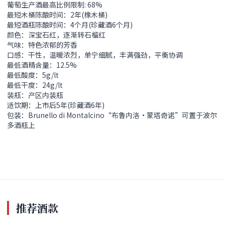
葡萄生产酒最高比例限制: 68%
最短木桶陈酿时间：2年(橡木桶)
最短酒瓶陈酿时间：4个月(珍藏酒6个月)
颜色：深宝石红，逐渐转石榴红
气味：特色浓郁的芳香
口感：干性，温暖浓烈，单宁细腻，丰满强劲，平衡协调
最低酒精含量：12.5%
最低酸度：5g/lt
最低干度：24g/lt
装瓶：产区内装瓶
适饮期：上市后5年(珍藏酒6年)
包装：Brunello di Montalcino“布鲁内洛•蒙塔奇诺”可置于波尔
多酒瓶上
推荐酒款