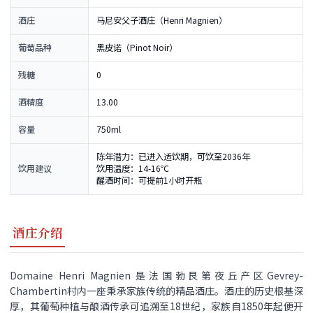
酒庄
马尼安父子酒庄（Henri Magnien）
葡萄品种
黑皮诺（Pinot Noir）
残糖
0
酒精度
13.00
容量
750ml
陈年潜力：已进入适饮期，可饮至2036年
饮用建议
饮用温度：14-16℃
醒酒时间：可提前1小时开瓶
酒庄介绍
Domaine Henri Magnien 是法国勃艮第夜丘产区Gevrey-
Chambertin村内一座秉承家族传统的精品酒庄。酒庄的历史根基深
厚，其葡萄种植与酿酒传承可追溯至18世纪，家族自1850年起便开