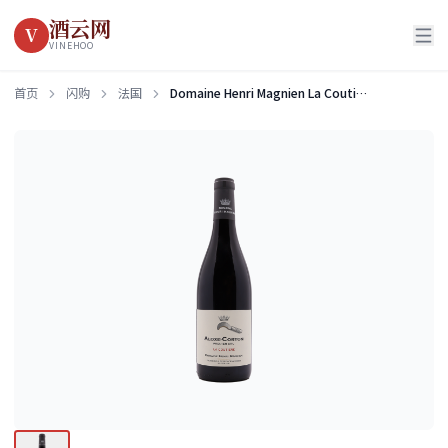
酒云网
V
VINEHOO
首页
闪购
法国
Domaine Henri Magnien La Coutiere Aloxe-Corton Premier Cru 2023