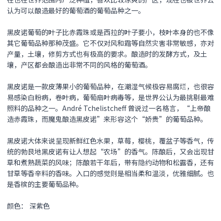
认为可以酿造最好的葡萄酒的葡萄品种之一。
黑皮诺
葡萄的叶子比赤霞珠或是西拉的叶子要小，枝叶本身的也不像
其它葡萄品种那种茂盛。它不仅对风和霜等自然灾害非常敏感，亦对
产量，土壤，修剪方式也有极高的要求。酿造时的发酵方式，及土
壤，产区都会酿造出非常不同的风格的葡萄酒。
黑皮诺
是一款皮薄果小的葡萄品种，在潮湿气候极容易腐烂，也很容
易感染白粉病，卷叶病，葡萄扇叶病毒等，是世界公认为最挑剔最难
照料的品种之一。André Tchelistcheff 曾说过一名格言，“上帝酿
造赤霞珠，而魔鬼酿造
黑皮诺
”来形容这个“娇贵”的葡萄品种。
黑皮诺
大体来说呈现新鲜红色水果，草莓，樱桃，覆盆子等香气，传
统的勃艮地
黑皮诺
有让人想起“农场”的香气。陈酿后，又会出现甘
草和煮熟蔬菜的风味；陈酿若干年后，带有隐约动物和松露香，还有
甘草等香辛料的香味。入口的感觉则是相当柔和温淡，优雅细腻。也
是香槟的主要葡萄品种。
颜色： 深紫色