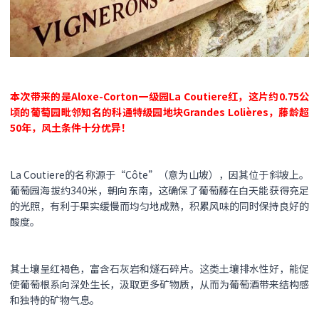
本次带来的是Aloxe-Corton一级园La Coutiere红，这片约0.75公
顷的葡萄园毗邻知名的科通特级园地块Grandes Lolières，藤龄超
50年，风土条件十分优异！
La Coutiere的名称源于“Côte”（意为山坡），因其位于斜坡上。
葡萄园海拔约340米，朝向东南，这确保了葡萄藤在白天能获得充足
的光照，有利于果实缓慢而均匀地成熟，积累风味的同时保持良好的
酸度。
其土壤呈红褐色，富含石灰岩和燧石碎片。这类土壤排水性好，能促
使葡萄根系向深处生长，汲取更多矿物质，从而为葡萄酒带来结构感
和独特的矿物气息。