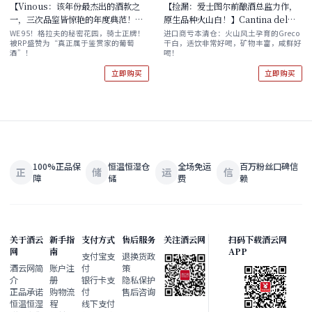
【Vinous：该年份最杰出的酒款之
【捡漏：爱士图尔前酿酒总监力作，
一，三次品鉴皆惊艳的年度典范！】
原生品种火山白！】Cantina del
Domaine de Chevalier 2013
Taburno Era Greco del
WE 95！格拉夫的秘密花园，骑士正牌！
进口商亏本清仓：火山风土孕育的Greco
被RP盛赞为“真正属于鉴赏家的葡萄
干白，适饮非常好喝，矿物丰富，咸鲜好
Beneventano IGT 2022 单支/双
酒”！
喝！
支/六支原箱
立即购买
立即购买
100%正品保
恒温恒湿仓
全场免运
百万粉丝口碑信
正
储
运
信
障
储
费
赖
关于酒云
新手指
支付方式
售后服务
关注酒云网
扫码下载酒云网
网
南
APP
支付宝支
退换货政
酒云网简
账户注
付
策
介
册
银行卡支
隐私保护
正品承诺
购物流
付
售后咨询
恒温恒湿
程
线下支付