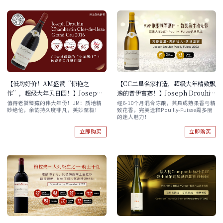
【低均好价！AM盛赞“惊艳之
【CC二星名家打造，超级大年精致飘
作”，超级大年贝日园！】Joseph
逸的普伊富赛！】Joseph Drouhin
Drouhin Chambertin Clos-de-
Pouilly-Fuisse 2022
值得老饕臻藏的伟大年份！JM：质地精
经6-10个月混合陈酿，兼具成熟果香与精
妙绝伦，余韵持久度非凡，美妙至极！
致花香，完美诠释Pouilly-Fuisse霞多丽
Beze Grand Cru 2016 现货
的迷人魅力！
立即购买
立即购买