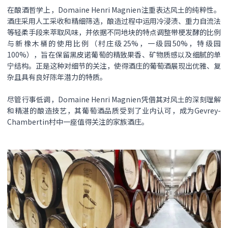
在酿酒哲学上，Domaine Henri Magnien注重表达风土的纯粹性。
酒庄采用人工采收和精细筛选，酿造过程中运用冷浸渍、重力自流法
等轻柔手段来萃取风味，并依据不同地块的特点调整带梗发酵的比例
与新橡木桶的使用比例（村庄级25%，一级园50%，特级园
100%），旨在保留黑皮诺葡萄的精致果香、矿物质感以及细腻的单
宁结构。正是这种对细节的关注，使得酒庄的葡萄酒展现出优雅、复
杂且具有良好陈年潜力的特质。
尽管行事低调，Domaine Henri Magnien凭借其对风土的深刻理解
和精湛的酿造技艺，其葡萄酒品质受到了业内认可，成为Gevrey-
Chambertin村中一座值得关注的家族酒庄。