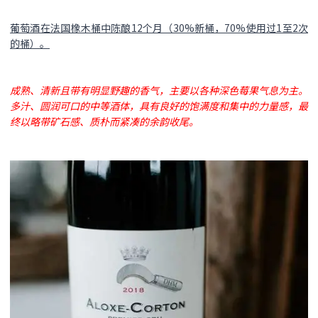
葡萄酒在法国橡木桶中陈酿12个月（30%新桶，70%使用过1至2次
的桶）。
成熟、清新且带有明显野趣的香气，主要以各种深色莓果气息为主。
多汁、圆润可口的中等酒体，具有良好的饱满度和集中的力量感，最
终以略带矿石感、质朴而紧凑的余韵收尾。