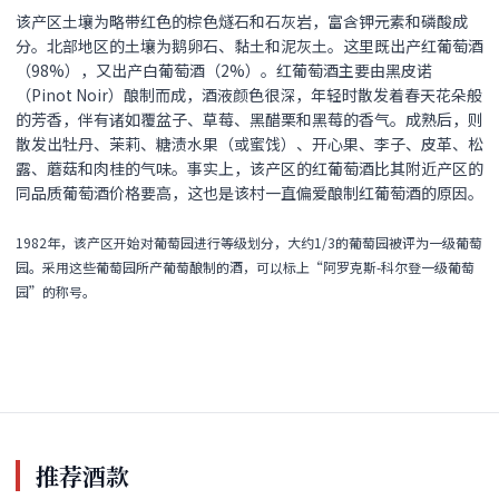
该产区土壤为略带红色的棕色燧石和石灰岩，富含钾元素和磷酸成
分。北部地区的土壤为鹅卵石、黏土和泥灰土。这里既出产红葡萄酒
（98%），又出产白葡萄酒（2%）。红葡萄酒主要由黑皮诺
（Pinot Noir）酿制而成，酒液颜色很深，年轻时散发着春天花朵般
的芳香，伴有诸如覆盆子、草莓、黑醋栗和黑莓的香气。成熟后，则
散发出牡丹、茉莉、糖渍水果（或蜜饯）、开心果、李子、皮革、松
露、蘑菇和肉桂的气味。事实上，该产区的红葡萄酒比其附近产区的
同品质葡萄酒价格要高，这也是该村一直偏爱酿制红葡萄酒的原因。
1982年，该产区开始对葡萄园进行等级划分，大约1/3的葡萄园被评为一级葡萄
园。采用这些葡萄园所产葡萄酿制的酒，可以标上“阿罗克斯-科尔登一级葡萄
园”的称号。
推荐酒款