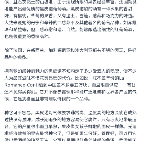
候，且石灰黏土的山坡地，由于法规所限和果农经验丰富，法国勃艮
地能产出最优质的黑皮诺葡萄酒。黑皮诺酿的酒有一种水果的香甜
味，有樱桃，草莓的果香，又有湿土，雪笳，蘑菇和巧克力的味道。
大致来说她的丹宁和辛辣的口感都不及其他着名的葡萄品种，如赤霞
珠和希拉等，但口感非常和谐、自然。能够酿造出细致的红葡萄酒，
也是很重要的香槟品种。
除了法国，在新西兰、加利福尼亚和澳大利亚都有不错的表现，是好
品种的典型。
拥有梦幻般神奇魅力的
黑皮诺
不知勾走了多少爱酒人的魂魄，使不少
人为品其滋味不惜花费昂贵的代价。比如说一瓶不差年份的La
Romanee-Conti酒到中国差不多要五万块，而且限量供应——有钱
还不见得买得到。它并不像赤霞珠那样能广泛地亲和世界各产区的气
候，它是挑剔而且非常难以侍候的一个品种。
种它可不容易。
黑皮诺
对气候要求非常高，温度高的地方会使它成熟
过快没有滋味，成长期雨多的地方容易使它腐烂，只有凉爽地带最适
合。它的产量很小而且早熟，果皮像女孩子鲜嫩的面皮一样薄。光追
求经济效益的果农最恨种它了，但是如果年份好，管理好，可以用它
做出贡酒般的琼浆玉液，它可以呈现出红色丝绒般的色泽，柔滑如天