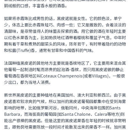
鹅绒般的口感，丰富香水般的酒香。
如果将赤霞珠比成男性的话，
黑皮诺
就是女性。它的颜色淡，单宁
少，体态上要比赤霞珠轻巧、肉感一些；它又是雅致的，含着淡淡的
清甜味，是非常值得人的味蕾去探索的酒。用它做的酒在年轻时主要
以红色水果香为主，比如勃艮地红酒带着樱桃和覆盆子气息，中年时
期有着干草和煮熟的甜菜头的风味，陈年若干，有时带着隐约的动物
和松露(Truffe)香，通常有甘草和中国香料的气味。
法国种植黑皮诺的其他地方主要就是香槟地区了，它主要用来混合其
他葡萄一起制造时髦而昂贵的起泡酒-香槟，而只用
黑皮诺
做的静止
葡萄酒在香槟地区叫Coteaux Champenois(或者Villages)，一般很
少出口，都为当地人消费。
新世界
黑皮诺
的主要种植地在美国加州、澳大利亚和新西兰。由于
黑
皮诺
喜欢较凉爽的气候，所以加州的
黑皮诺
葡萄园都集中在受到海雾
影响的地带，比如俄罗斯河谷，俄勒冈州，中央海岸包围的Sants
Barbara，而海拔高的葡萄园(如Santa Chalone、Calera等地方)则
能出产很棒的
黑皮诺
。但是这里的
黑皮诺
果香在年轻的时候就非常明
显，跟勃艮地需要陈放一段时间才能散发出来的果香不一样。加州
黑