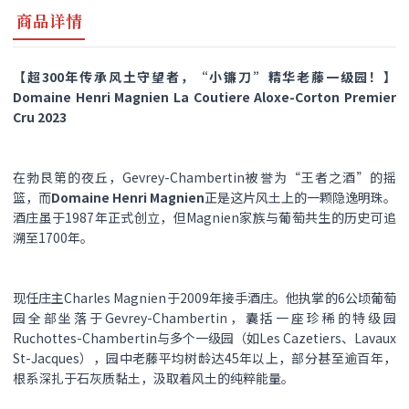
商品详情
【超300年传承风土守望者，“小镰刀”精华老藤一级园！】
Domaine Henri Magnien La Coutiere Aloxe-Corton Premier
Cru 2023
在勃艮第的夜丘，Gevrey-Chambertin被誉为“王者之酒”的摇
篮，而
Domaine Henri Magnien
正是这片风土上的一颗隐逸明珠。
酒庄虽于1987年正式创立，但Magnien家族与葡萄共生的历史可追
溯至1700年。
现任庄主Charles Magnien于2009年接手酒庄。他执掌的6公顷葡萄
园全部坐落于Gevrey-Chambertin，囊括一座珍稀的特级园
Ruchottes-Chambertin与多个一级园（如Les Cazetiers、Lavaux
St-Jacques），园中老藤平均树龄达45年以上，部分甚至逾百年，
根系深扎于石灰质黏土，汲取着风土的纯粹能量。