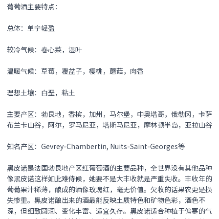
葡萄酒主要特点：
总体：单宁轻盈
较冷气候：卷心菜，湿叶
温暖气候：草莓，覆盆子，樱桃，蘑菇，肉香
理想土壤：白垩，粘土
主要产区：勃艮地，香槟，加州，马尔堡，中奥塔哥，俄勒冈，卡萨
布兰卡山谷，阿尔，罗马尼亚，塔斯马尼亚，摩林顿半岛，亚拉山谷
知名产区：Gevrey-Chambertin, Nuits-Saint-Georges等
黑皮诺是法国勃艮地产区红葡萄酒的主要品种，全世界没有其他品种
像黑皮诺这样如此难侍候，她要不是大丰收就是严重失收。丰收年的
萄葡果汁稀薄，酿成的酒像玫瑰红，毫无价值。欠收的话果农更是损
失惨重。黑皮诺酿出来的酒最能反映土质特色和矿物色彩，酒色不
深，但细致圆润、变化丰富、适宜久存。黑皮诺适合种植于偏寒的气