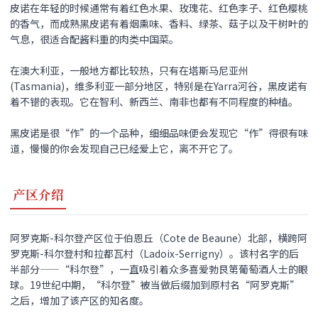
皮诺
在年轻的时候通常有着红色水果、玫瑰花、红色李子、红色樱桃
的香气，而成熟
黑皮诺
有着烟熏味、香料、绿茶、菇子以及干树叶的
气息，很适合配酱料重的肉类中国菜。
在澳大利亚，一般地方都比较热，只有在塔斯马尼亚州
(Tasmania)，维多利亚一部分地区，特别是在Yarra河谷，
黑皮诺
有
着不错的表现。它在智利、新西兰、南非也都有不同程度的种植。
黑皮诺
是很“作”的一个品种，细细品味便会发现它“作”得很有味
道，慢慢的你会发现自己已经爱上它，离不开它了。
产区介绍
阿罗克斯-科尔登产区位于伯恩丘（Cote de Beaune）北部，横跨阿
罗克斯-科尔登村和拉都瓦村（Ladoix-Serrigny）。该村名字的后
半部分——“科尔登”，一直吸引着众多喜爱勃艮第葡萄酒人士的眼
球。19世纪中期，“科尔登”被当做后缀加到原村名“阿罗克斯”
之后，增加了该产区的知名度。