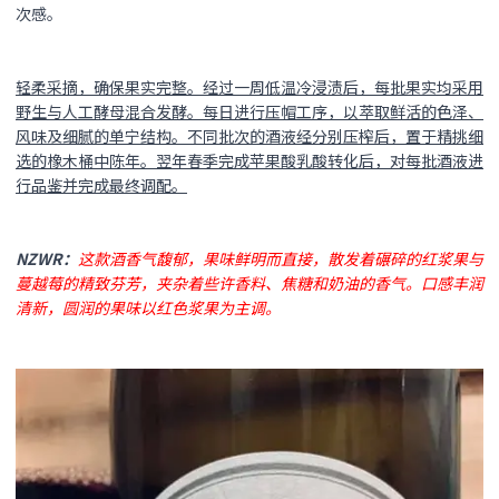
次感。
轻柔采摘，确保果实完整。经过一周低温冷浸渍后，每批果实均采用
野生与人工酵母混合发酵。每日进行压帽工序，以萃取鲜活的色泽、
风味及细腻的单宁结构。不同批次的酒液经分别压榨后，置于精挑细
选的橡木桶中陈年。翌年春季完成苹果酸乳酸转化后，对每批酒液进
行品鉴并完成最终调配。
NZWR：
这款酒香气馥郁，果味鲜明而直接，散发着碾碎的红浆果与
蔓越莓的精致芬芳，夹杂着些许香料、焦糖和奶油的香气。口感丰润
清新，圆润的果味以红色浆果为主调。