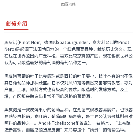
图源网络
葡萄介绍
黑皮诺(Pinot Noir，德国叫Spätburgunder，意大利又叫做Pinot
Nero)是起源于法国勃艮地的一个红色葡萄品种，栽培历史悠久。现
在也在世界范围内广泛种植，喜欢比较凉爽的产区，现在也被世界公
认为可以酿造最好的葡萄酒的葡萄品种之一。
黑皮诺
葡萄的叶子比赤霞珠或是西拉的叶子要小，枝叶本身的也不像
其它葡萄品种那种茂盛。它不仅对风和霜等自然灾害非常敏感，亦对
产量，土壤，修剪方式也有极高的要求。酿造时的发酵方式，及土
壤，产区都会酿造出非常不同的风格的葡萄酒。
黑皮诺
是一款皮薄果小的葡萄品种，在潮湿气候极容易腐烂，也很容
易感染白粉病，卷叶病，葡萄扇叶病毒等，是世界公认为最挑剔最难
照料的品种之一。André Tchelistcheff 曾说过一名格言，“上帝酿
造赤霞珠，而魔鬼酿造
黑皮诺
”来形容这个“娇贵”的葡萄品种。