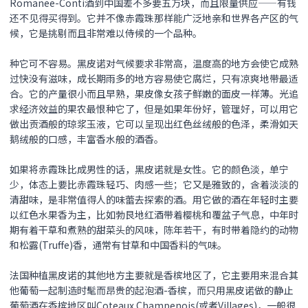
Romanee-Conti酒到中国差不多要五万块，而且限量供应——有钱
还不见得买得到。它并不像赤霞珠那样能广泛地亲和世界各产区的气
候，它是挑剔而且非常难以侍候的一个品种。
种它可不容易。
黑皮诺
对气候要求非常高，温度高的地方会使它成熟
过快没有滋味，成长期雨多的地方容易使它腐烂，只有凉爽地带最适
合。它的产量很小而且早熟，果皮像女孩子鲜嫩的面皮一样薄。光追
求经济效益的果农最恨种它了，但是如果年份好，管理好，可以用它
做出贡酒般的琼浆玉液，它可以呈现出红色丝绒般的色泽，柔滑如天
鹅绒般的口感，丰富香水般的酒香。
如果将赤霞珠比成男性的话，
黑皮诺
就是女性。它的颜色淡，单宁
少，体态上要比赤霞珠轻巧、肉感一些；它又是雅致的，含着淡淡的
清甜味，是非常值得人的味蕾去探索的酒。用它做的酒在年轻时主要
以红色水果香为主，比如勃艮地红酒带着樱桃和覆盆子气息，中年时
期有着干草和煮熟的甜菜头的风味，陈年若干，有时带着隐约的动物
和松露(Truffe)香，通常有甘草和中国香料的气味。
法国种植黑皮诺的其他地方主要就是香槟地区了，它主要用来混合其
他葡萄一起制造时髦而昂贵的起泡酒-香槟，而只用
黑皮诺
做的静止
葡萄酒在香槟地区叫Coteaux Champenois(或者Villages)，一般很