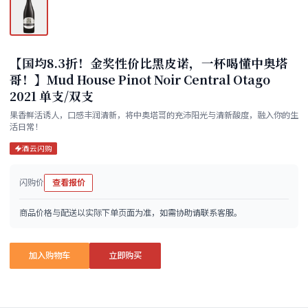
【国均8.3折！金奖性价比黑皮诺，一杯喝懂中奥塔
哥！】Mud House Pinot Noir Central Otago
2021 单支/双支
果香鲜活诱人，口感丰润清新，将中奥塔哥的充沛阳光与清新酸度，融入你的生
活日常！
酒云闪购
闪购价
查看报价
商品价格与配送以实际下单页面为准，如需协助请联系客服。
加入购物车
立即购买