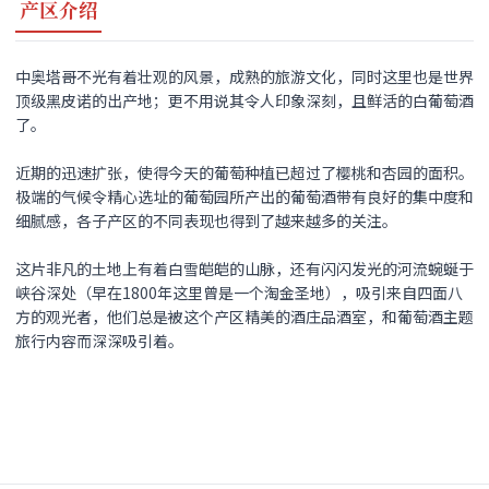
产区介绍
中奥塔哥不光有着壮观的风景，成熟的旅游文化，同时这里也是世界
顶级黑皮诺的出产地；更不用说其令人印象深刻，且鲜活的白葡萄酒
了。
近期的迅速扩张，使得今天的葡萄种植已超过了樱桃和杏园的面积。
极端的气候令精心选址的葡萄园所产出的葡萄酒带有良好的集中度和
细腻感，各子产区的不同表现也得到了越来越多的关注。
这片非凡的土地上有着白雪皑皑的山脉，还有闪闪发光的河流蜿蜒于
峡谷深处（早在1800年这里曾是一个淘金圣地），吸引来自四面八
方的观光者，他们总是被这个产区精美的酒庄品酒室，和葡萄酒主题
旅行内容而深深吸引着。