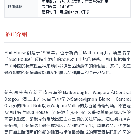
陈年潜力：已进入适饮期，可饮至2031年
饮用建议
饮用温度：14-16℃
醒酒时间：可提前15分钟开瓶
酒庄介绍
Mud House创建于1996年，位于新西兰Malborough，酒庄名字
“Mud House”反映出酒庄的起源及于土地的联系。酒庄根据每个
产区种植的标志性品种来精心挑选出品质最优的葡萄园，这样，酒庄
最终酿成的葡萄酒就能真实地展现品种典型的原产地特色。
葡萄园分布在新西南南岛的Malborough、Waipara 和Central
Otago。酒庄出产来自马尔堡的Saucevignon Blanc，Central
Otago的Pinot Noir以及Waipara Valley的芳香葡萄葡萄酒。不管是
从酒庄名字Mud House，还是酒庄从不同产区采摘其最具标志性的
葡萄来酿酒，都能充分反映出酒庄对土壤的关注程度。酒庄努力培育
葡萄园，让葡萄达到最佳成熟度，品种特性突出，风味独特。优质葡
萄再加上酿酒师们创新的酿酒技术使最终酿成的葡萄酒捕抓到产区的