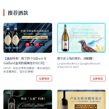
推荐酒款
犀牛庄小鸟抄底价，闭眼囤！
【滴血特卖！得了四个Gilbert &
Gaillard金奖的超高性价比CR】
La Spinetta Bricco Quaglia Moscato
d'Asti DOCG 2023
Renzo Masi Fattoria di Basciano
LM 94！仅在优秀年份酿造！酒云自进口
的宝藏酒庄，性价比爆棚！
Cornioleta Chianti Riserva
DOCG 2021 双支/六支
立即购买
立即购买