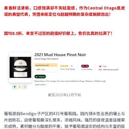
果香鲜活清新，口感饱满却不失轻盈感，作为Central Otago黑皮
诺的典型代表，凭借亲民定位与超越预期的复杂度脱颖而出！
国均8.3折、单支不过百的超值好价献上，性价比真的拉满了！
截至2025年11月下旬
葡萄源自Bendigo子产区的431号葡萄园。园内排水性出色的壤土与
片岩砾石，迫使葡萄藤深扎根系，浓缩风味。强烈的昼夜温差延缓果
实成熟，累积糖分与酸度的平衡，赋予葡萄酒坚实的结构与丰富的层