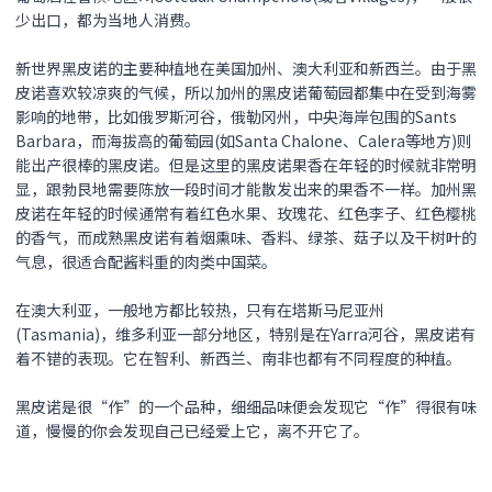
少出口，都为当地人消费。
新世界
黑皮诺
的主要种植地在美国加州、澳大利亚和新西兰。由于
黑
皮诺
喜欢较凉爽的气候，所以加州的
黑皮诺
葡萄园都集中在受到海雾
影响的地带，比如俄罗斯河谷，俄勒冈州，中央海岸包围的Sants
Barbara，而海拔高的葡萄园(如Santa Chalone、Calera等地方)则
能出产很棒的
黑皮诺
。但是这里的
黑皮诺
果香在年轻的时候就非常明
显，跟勃艮地需要陈放一段时间才能散发出来的果香不一样。加州
黑
皮诺
在年轻的时候通常有着红色水果、玫瑰花、红色李子、红色樱桃
的香气，而成熟
黑皮诺
有着烟熏味、香料、绿茶、菇子以及干树叶的
气息，很适合配酱料重的肉类中国菜。
在澳大利亚，一般地方都比较热，只有在塔斯马尼亚州
(Tasmania)，维多利亚一部分地区，特别是在Yarra河谷，
黑皮诺
有
着不错的表现。它在智利、新西兰、南非也都有不同程度的种植。
黑皮诺
是很“作”的一个品种，细细品味便会发现它“作”得很有味
道，慢慢的你会发现自己已经爱上它，离不开它了。