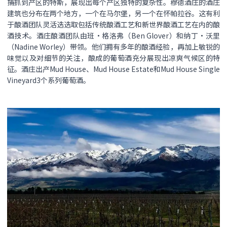
捕抓到产区的特斯，展现出每个产区独特的复杂性。穆德酒庄的酒庄
建筑也分布在两个地方，一个在马尔堡，另一个在怀帕拉谷。这有利
于酿酒团队灵活选选取包括传统酿酒工艺和新世界酿酒工艺在内的酿
酒技术。酒庄酿酒团队由班·格洛弗（Ben Glover）和纳丁·沃里
（Nadine Worley）带领。他们拥有多年的酿酒经验，再加上敏锐的
味觉以及对细节的关注，酿成的葡萄酒充分展现出凉爽气候区的特
征。酒庄出产Mud House、Mud House Estate和Mud House Single
Vineyard3个系列葡萄酒。