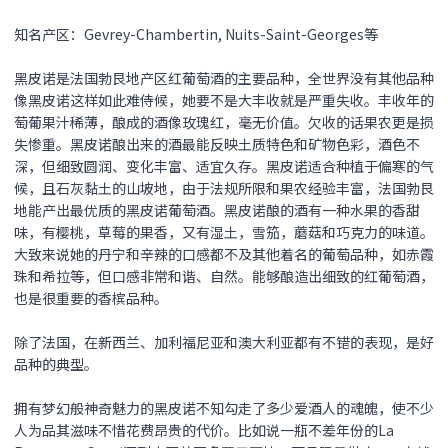
知名产区：Gevrey-Chambertin, Nuits-Saint-Georges等
黑皮诺是法国勃艮地产区红葡萄酒的主要品种，全世界没有其他品种
像黑皮诺这样如此难侍候，她要不是大丰收就是严重失收。丰收年的
萄葡果汁稀薄，酿成的酒像玫瑰红，毫无价值。欠收的话果农更是损
失惨重。黑皮诺酿出来的酒最能反映土质特色和矿物色彩，酒色不
深，但细致圆润、变化丰富、适宜久存。黑皮诺适合种植于偏寒的气
候，且石灰黏土的山坡地，由于法规所限和果农经验丰富，法国勃艮
地能产出最优质的黑皮诺葡萄酒。黑皮诺酿的酒有一种水果的香甜
味，有樱桃，草莓的果香，又有湿土，雪笳，蘑菇和巧克力的味道。
大致来说她的丹宁和辛辣的口感都不及其他着名的葡萄品种，如赤霞
珠和希拉等，但口感非常和谐、自然。能够酿造出细致的红葡萄酒，
也是很重要的香槟品种。
除了法国，在新西兰、加利福尼亚和澳大利亚都有不错的表现，是好
品种的典型。
拥有梦幻般神奇魅力的
黑皮诺
不知勾走了多少爱酒人的魂魄，使不少
人为品其滋味不惜花费昂贵的代价。比如说一瓶不差年份的La