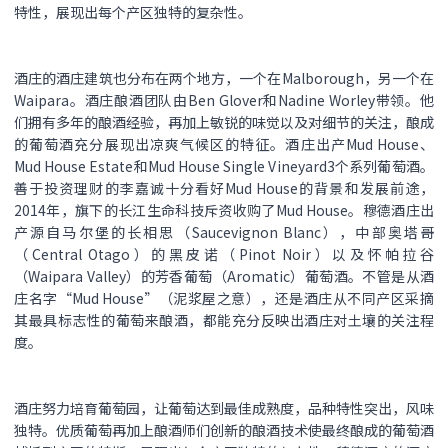
特性，展现出每个产区独特的复杂性。
酒庄的酒庄建筑也分布在两个地方，一个在Malborough，另一个在
Waipara。酒庄酿酒团队由Ben Glover和Nadine Worley带领。他
们拥有多年的酿酒经验，再加上敏锐的味觉以及对细节的关注，酿成
的葡萄酒充分展现出凉爽气候区的特征。酒庄出产Mud House、
Mud House Estate和Mud House Single Vineyard3个系列葡萄酒。
善于投资理财的李嘉诚十分看好Mud House的背景和发展前途，
2014年，旗下的长江生命科技斥资收购了Mud House。穆德酒庄出
产源自马尔堡的长相思（Saucevignon Blanc），中部奥塔哥
（Central Otago）的黑皮诺（Pinot Noir）以及怀帕拉谷
（Waipara Valley）的芳香葡萄（Aromatic）葡萄酒。不管是从酒
庄名字“Mud House”（泥浆屋之意），还是酒庄从不同产区采摘
其最具标志性的葡萄来酿酒，都能充分反映出酒庄对土壤的关注程
度。
酒庄努力培育葡萄园，让葡萄达到最佳成熟度，品种特性突出，风味
独特。优质葡萄再加上酿酒师们创新的酿酒技术使最终酿成的葡萄酒