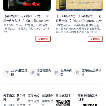
【稀缺配额！传奇膜拜“大龙”！准
【传奇膜拜酒庄，大名鼎鼎的巴比伦
满分优年登场！】Case Basse di
花园干白！】Didier Dagueneau
Gianfranco Soldera Toscana
Les Jardins de Babylone Sec
JD 96-99，Vinous 97超高分！4年桶陈
以罕见的Camarelet品种独特风味为主
+天赐风土，收藏家们争相追捧的伟大神
导，独创的雪茄形木桶与不锈钢罐熟化，
IGT - Brunello di Montalcino
2020 单支/双支/六支原箱
作！
展现令人难忘的精准活力与复杂矿感！
DOCG 2020
立即购买
立即购买
100%正品保
恒温恒湿仓
全场免运
百万粉丝口碑信
正
储
运
信
障
储
费
赖
关于酒云
新手指
支付方式
售后服务
关注酒云网
扫码下载酒云网
网
南
APP
支付宝支
退换货政
酒云网简
账户注
付
策