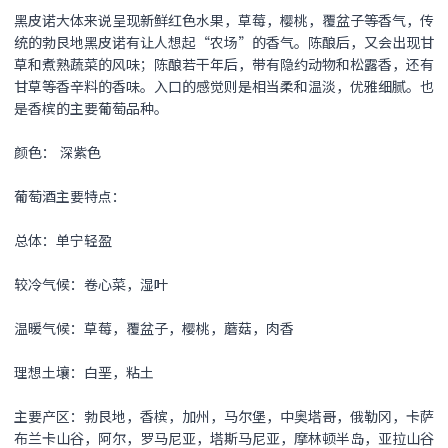
黑皮诺
大体来说呈现新鲜红色水果，草莓，樱桃，覆盆子等香气，传
统的勃艮地
黑皮诺
有让人想起“农场”的香气。陈酿后，又会出现甘
草和煮熟蔬菜的风味；陈酿若干年后，带有隐约动物和松露香，还有
甘草等香辛料的香味。入口的感觉则是相当柔和温淡，优雅细腻。也
是香槟的主要葡萄品种。
颜色： 深紫色
葡萄酒主要特点：
总体：单宁轻盈
较冷气候：卷心菜，湿叶
温暖气候：草莓，覆盆子，樱桃，蘑菇，肉香
理想土壤：白垩，粘土
主要产区：勃艮地，香槟，加州，马尔堡，中奥塔哥，俄勒冈，卡萨
布兰卡山谷，阿尔，罗马尼亚，塔斯马尼亚，摩林顿半岛，亚拉山谷