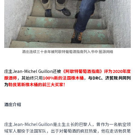
酒庄连续三十余年被阿歇特葡萄酒指南列入书中 图源网络
庄主Jean-Michel Guillon还被
《阿歇特葡萄酒指南》评为2020年度
酿酒师
，其始终只用
100%新的法国橡木桶
，
与DRC、济贫院共同列
为
勃艮第新橡木桶的前三大买家！
酒庄介绍
庄主Jean-Michel Guillon是土生土长的巴黎人，曾作为一名航空领
域军人服役于法国军队，出于对葡萄酒的疯狂热爱，他在走访勃艮第