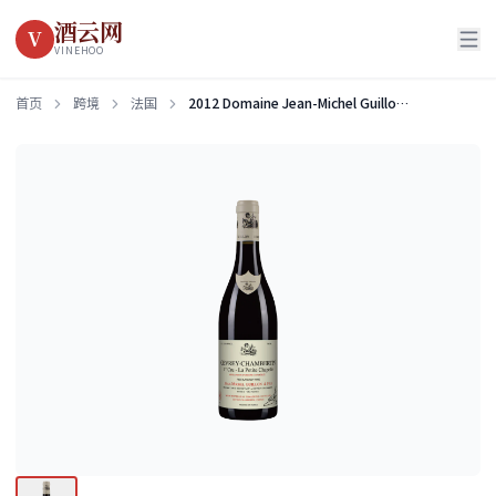
酒云网
V
VINEHOO
首页
跨境
法国
2012 Domaine Jean-Michel Guillon & Fils La Petite Chapelle, Gevery-Chambertin Premier Cru