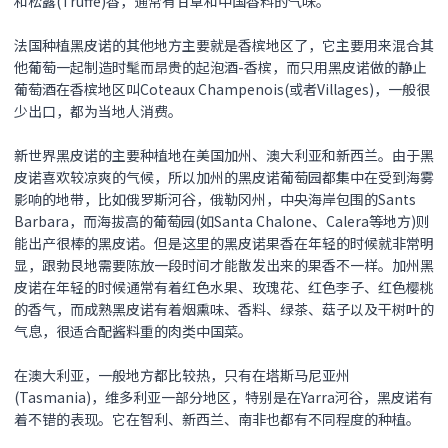
和松露(Truffe)香，通常有甘草和中国香料的气味。
法国种植黑皮诺的其他地方主要就是香槟地区了，它主要用来混合其
他葡萄一起制造时髦而昂贵的起泡酒-香槟，而只用
黑皮诺
做的静止
葡萄酒在香槟地区叫Coteaux Champenois(或者Villages)，一般很
少出口，都为当地人消费。
新世界
黑皮诺
的主要种植地在美国加州、澳大利亚和新西兰。由于
黑
皮诺
喜欢较凉爽的气候，所以加州的
黑皮诺
葡萄园都集中在受到海雾
影响的地带，比如俄罗斯河谷，俄勒冈州，中央海岸包围的Sants
Barbara，而海拔高的葡萄园(如Santa Chalone、Calera等地方)则
能出产很棒的
黑皮诺
。但是这里的
黑皮诺
果香在年轻的时候就非常明
显，跟勃艮地需要陈放一段时间才能散发出来的果香不一样。加州
黑
皮诺
在年轻的时候通常有着红色水果、玫瑰花、红色李子、红色樱桃
的香气，而成熟
黑皮诺
有着烟熏味、香料、绿茶、菇子以及干树叶的
气息，很适合配酱料重的肉类中国菜。
在澳大利亚，一般地方都比较热，只有在塔斯马尼亚州
(Tasmania)，维多利亚一部分地区，特别是在Yarra河谷，
黑皮诺
有
着不错的表现。它在智利、新西兰、南非也都有不同程度的种植。