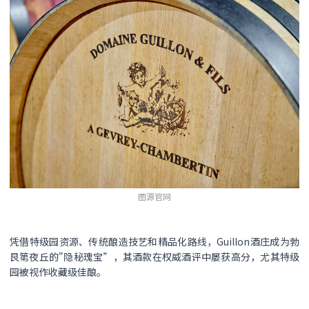
图源官网
凭借特级园资源、传统酿造技艺和精品化路线，Guillon酒庄成为勃
艮第夜丘的"隐秘瑰宝”，其酒款在权威酒评中屡获高分，尤其特级
园被视作收藏级佳酿。