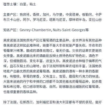
理想土壤：白垩，粘土
主要产区：勃艮地，香槟，加州，马尔堡，中奥塔哥，俄勒冈，卡萨
布兰卡山谷，阿尔，罗马尼亚，塔斯马尼亚，摩林顿半岛，亚拉山谷
知名产区：Gevrey-Chambertin, Nuits-Saint-Georges等
黑皮诺是法国勃艮地产区红葡萄酒的主要品种，全世界没有其他品种
像黑皮诺这样如此难侍候，她要不是大丰收就是严重失收。丰收年的
萄葡果汁稀薄，酿成的酒像玫瑰红，毫无价值。欠收的话果农更是损
失惨重。黑皮诺酿出来的酒最能反映土质特色和矿物色彩，酒色不
深，但细致圆润、变化丰富、适宜久存。黑皮诺适合种植于偏寒的气
候，且石灰黏土的山坡地，由于法规所限和果农经验丰富，法国勃艮
地能产出最优质的黑皮诺葡萄酒。黑皮诺酿的酒有一种水果的香甜
味，有樱桃，草莓的果香，又有湿土，雪笳，蘑菇和巧克力的味道。
大致来说她的丹宁和辛辣的口感都不及其他着名的葡萄品种，如赤霞
珠和希拉等，但口感非常和谐、自然。能够酿造出细致的红葡萄酒，
也是很重要的香槟品种。
除了法国，在新西兰、加利福尼亚和澳大利亚都有不错的表现，是好