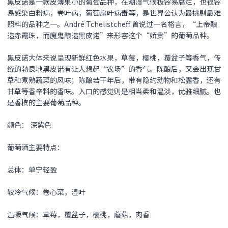
黑皮诺
是一款皮薄果小的葡萄品种，在潮湿气候极容易腐烂，也很容
易感染白粉病，卷叶病，葡萄扇叶病毒等，是世界公认为最挑剔最难
照料的品种之一。André Tchelistcheff 曾说过一名格言，“上帝酿
造赤霞珠，而魔鬼酿造
黑皮诺
”来形容这个“娇贵”的葡萄品种。
黑皮诺
大体来说呈现新鲜红色水果，草莓，樱桃，覆盆子等香气，传
统的勃艮地
黑皮诺
有让人想起“农场”的香气。陈酿后，又会出现甘
草和煮熟蔬菜的风味；陈酿若干年后，带有隐约动物和松露香，还有
甘草等香辛料的香味。入口的感觉则是相当柔和温淡，优雅细腻。也
是香槟的主要葡萄品种。
颜色： 深紫色
葡萄酒主要特点：
总体：单宁轻盈
较冷气候：卷心菜，湿叶
温暖气候：草莓，覆盆子，樱桃，蘑菇，肉香