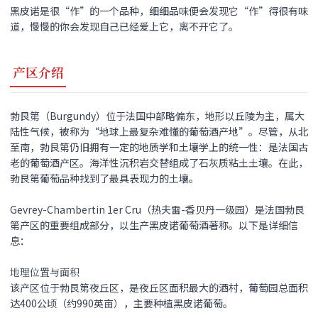
黑皮诺
是很“作”的一个品种，细细品味便会发现它“作”得很有味
道，慢慢的你会发现自己已经爱上它，离不开它了。
产区介绍
勃艮第（Burgundy）位于法国中部略偏东，地形以丘陵为主，属大
陆性气候，被称为“地球上最复杂难懂的葡萄酒产地”。尽管，从北
至南，勃艮第仍旧拥有一定的地质学和土壤学上的统一性：是法国古
老的葡萄酒产区。海洋性沉积岩交替组成了石灰质粘土土壤。在此，
勃艮第葡萄品种找到了最具表现力的土壤。
Gevrey-Chambertin 1er Cru（热夫雷-香贝丹一级园）是法国勃艮
第产区的重要组成部分，以生产黑皮诺葡萄酒著称。以下是详细信
息：
地理位置与面积
该产区位于勃艮第夜丘区，是夜丘区面积最大的酒村，葡萄园总面积
达400公顷（约990英亩），主要种植黑皮诺葡萄。 ‌