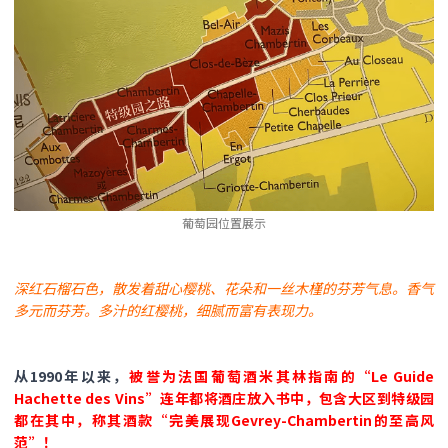
葡萄园位置展示
深红石榴石色，散发着甜心樱桃、花朵和一丝木槿的芬芳气息。香气
多元而芬芳。多汁的红樱桃，细腻而富有表现力。
从1990年以来，
被誉为法国葡萄酒米其林指南的“Le Guide
Hachette des Vins”连年都将酒庄放入书中，包含大区到特级园
都在其中，称其酒款“完美展现Gevrey-Chambertin的至高风
范”！