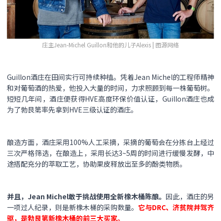
庄主Jean-Michel Guillon和他的儿子Alexis | 图源网络
Guillon酒庄在田间实行可持续种植。凭着Jean Michel的工程师精神
和对葡萄酒的热爱，他投入大量的时间，力求照顾到每一株葡萄树。
短短几年间，酒庄便获得HVE高度环保价值认证，Guillon酒庄也成
为了勃艮第率先拿到HVE三级认证的酒庄。
酿造方面，酒庄采用100%人工采摘，采摘的葡萄会在分拣台上经过
三次严格筛选，在酿造上，采用长达3~5周的时间进行缓慢发酵，中
途搭配充分的萃取工艺，协助果皮释放出至多的酚类物质。
并且，Jean Michel敢于挑战使用全新橡木桶陈酿。
因此，酒庄的另
一项过人纪录，则是新橡木桶的采购数量。
它与DRC、济贫院并驾齐
驱，是勃艮第新橡木桶的前三大买家。