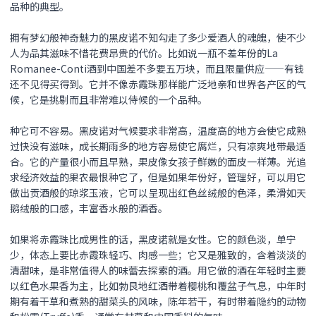
品种的典型。
拥有梦幻般神奇魅力的
黑皮诺
不知勾走了多少爱酒人的魂魄，使不少
人为品其滋味不惜花费昂贵的代价。比如说一瓶不差年份的La
Romanee-Conti酒到中国差不多要五万块，而且限量供应——有钱
还不见得买得到。它并不像赤霞珠那样能广泛地亲和世界各产区的气
候，它是挑剔而且非常难以侍候的一个品种。
种它可不容易。
黑皮诺
对气候要求非常高，温度高的地方会使它成熟
过快没有滋味，成长期雨多的地方容易使它腐烂，只有凉爽地带最适
合。它的产量很小而且早熟，果皮像女孩子鲜嫩的面皮一样薄。光追
求经济效益的果农最恨种它了，但是如果年份好，管理好，可以用它
做出贡酒般的琼浆玉液，它可以呈现出红色丝绒般的色泽，柔滑如天
鹅绒般的口感，丰富香水般的酒香。
如果将赤霞珠比成男性的话，
黑皮诺
就是女性。它的颜色淡，单宁
少，体态上要比赤霞珠轻巧、肉感一些；它又是雅致的，含着淡淡的
清甜味，是非常值得人的味蕾去探索的酒。用它做的酒在年轻时主要
以红色水果香为主，比如勃艮地红酒带着樱桃和覆盆子气息，中年时
期有着干草和煮熟的甜菜头的风味，陈年若干，有时带着隐约的动物