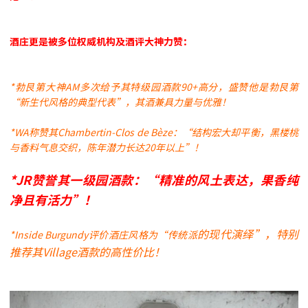
酒庄更是被多位权威机构及酒评大神力赞：
*勃艮第大神AM多次给予其特级园酒款90+高分，盛赞他是勃艮第
“新生代风格的典型代表”，其酒兼具力量与优雅！
*WA称赞其Chambertin-Clos de Bèze：“结构宏大却平衡，黑楼桃
与香料气息交织，陈年潜力长达20年以上”！
*JR赞誉其一级园酒款：“精准的风土表达，果香纯
净且有活力”！
的现代演绎”，特别
*Inside Burgundy评价酒庄风格为“传统派
推荐其Village酒款的高性价比！