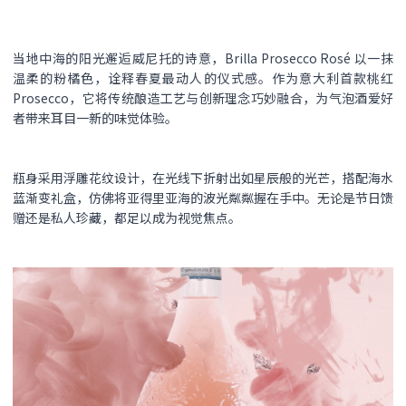
当地中海的阳光邂逅威尼托的诗意，Brilla Prosecco Rosé 以一抹
温柔的粉橘色，诠释春夏最动人的仪式感。作为意大利首款桃红
Prosecco，它将传统酿造工艺与创新理念巧妙融合，为气泡酒爱好
者带来耳目一新的味觉体验。
瓶身采用浮雕花纹设计，在光线下折射出如星辰般的光芒，搭配海水
蓝渐变礼盒，仿佛将亚得里亚海的波光粼粼握在手中。无论是节日馈
赠还是私人珍藏，都足以成为视觉焦点。