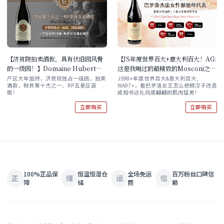
【济贫院拍卖酒款，具有伏旧园风骨
【JS年度世界百大+意大利百大！AG:
的一级园！】Domaine Hubert
这是我喝过的最精致的Mosconi之
Lignier Hospices de Nuits Les
一！】E. Pira & Figli Chiara
产区大年加持，济贫院独占一级园，拍卖
JS98+年度世界百大&意大利百大,
酒款，勃艮第十杰之一、RP五星庄装
WA97+，看巴罗洛女王怎么把糙汉子改造
Didiers Nuits-Saint-Georges
Boschis Barolo Mosconi 2021 酒
瓶！
成知书达礼风度翩翩的肌肉猛男！
Premier Cru 2020
云直供
立即购买
立即购买
100%正品保
恒温恒湿仓
全场免运
百万粉丝口碑信
正
储
运
信
障
储
费
赖