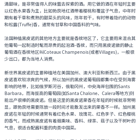
清甜味，是非常值得人的味蕾去探索的酒。用它做的酒在年轻时主要
以红色水果香为主，比如勃艮地红酒带着樱桃和覆盆子气息，中年时
期有着干草和煮熟的甜菜头的风味，陈年若干，有时带着隐约的动物
和松露(Truffe)香，通常有甘草和中国香料的气味。
法国种植黑皮诺的其他地方主要就是香槟地区了，它主要用来混合其
他葡萄一起制造时髦而昂贵的起泡酒-香槟，而只用
黑皮诺
做的静止
葡萄酒在香槟地区叫Coteaux Champenois(或者Villages)，一般很
少出口，都为当地人消费。
新世界
黑皮诺
的主要种植地在美国加州、澳大利亚和新西兰。由于
黑
皮诺
喜欢较凉爽的气候，所以加州的
黑皮诺
葡萄园都集中在受到海雾
影响的地带，比如俄罗斯河谷，俄勒冈州，中央海岸包围的Sants
Barbara，而海拔高的葡萄园(如Santa Chalone、Calera等地方)则
能出产很棒的
黑皮诺
。但是这里的
黑皮诺
果香在年轻的时候就非常明
显，跟勃艮地需要陈放一段时间才能散发出来的果香不一样。加州
黑
皮诺
在年轻的时候通常有着红色水果、玫瑰花、红色李子、红色樱桃
的香气，而成熟
黑皮诺
有着烟熏味、香料、绿茶、菇子以及干树叶的
气息，很适合配酱料重的肉类中国菜。