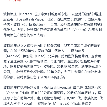
波特酒庄（Botter）位于意大利威尼斯东北30公里处的福萨尔塔迪
皮亚韦（Fossalta di Piave）地区，酒庄成立于1928年，创始人是
卡洛•波特（Carlo Botter）。目前，经营该酒庄的是其家族的第3
代传人。今天，波特酒庄已经发展成为威尼托（Veneto）和意大利
葡萄酒生产销售的领军人物。
波特酒庄成立之初只是向附近的餐馆和小型零售商出售成桶的葡萄
酒，在20世纪50年代，家族的第二代传人——阿纳尔多
（Arnaldo）和恩佐（Enzo）兄弟俩开始销售瓶装葡萄酒，逐步确
立了酒庄在意大利的市场地位，与此同时，酒庄也积极拓展海外市
场，逐渐将葡萄酒推广到中欧地区。20世纪70年代，酒庄正式成立
公司，由波特家族全权控股。10年之后，为了扩大酒庄在海外市场
的份额，波特家族出售了公司90%的股份。
波特酒庄在莫塔迪利文扎（Motta di Livenza）威尼托-弗留利地区
（Veneto-Friuli）拥有100公顷的葡萄园，20世纪80年代以来，酒
庄除了生产葡萄酒外，也开始销售葡萄汁。到90年代，家族的第3代
继承人卢卡（Luca）、安娜丽莎（Annalisa）和亚历桑德罗