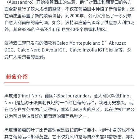
（Alessandro）开始接管酒庄的生意，他们对酒庄和葡萄园的各方
面全部进行了较大规模的整修，不仅在葡萄园中种植了新葡萄树，还
在酒庄里添置了新的酿酒设备。到2000年，公司又推出了一系列来
自意大利南部的葡萄酒。如今，波特酒庄葡萄酒除了供应意大利市场
外，其余98%的产品还出口到世界40多个国家和地区。
波特酒庄现已发布的酒款有Caleo Montepulciano D’Abruzzo
DOC、Caleo Nero D Avola IGT、Caleo Inzolia IGT Sicilia等，深
受广大消费者的喜爱。
葡萄介绍
黑皮诺(Pinot Noir，德国叫Spätburgunder，意大利又叫做Pinot
Nero)是起源于法国勃艮地的一个红色葡萄品种，栽培历史悠久。现
在也在世界范围内广泛种植，喜欢比较凉爽的产区，现在也被世界公
认为可以酿造最好的葡萄酒的葡萄品种之一。
黑皮诺
葡萄的叶子比赤霞珠或是西拉的叶子要小，枝叶本身的也不像
其它葡萄品种那种茂盛。它不仅对风和霜等自然灾害非常敏感，亦对