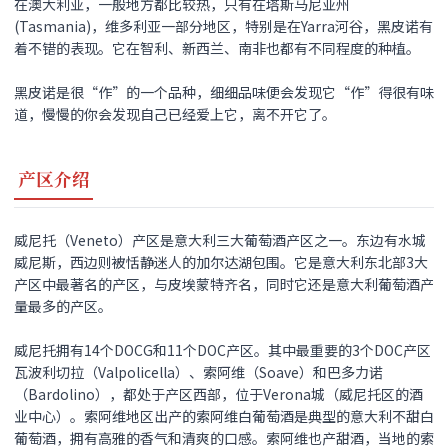
在澳大利亚，一般地方都比较热，只有在塔斯马尼亚州
(Tasmania)，维多利亚一部分地区，特别是在Yarra河谷，
黑皮诺
有
着不错的表现。它在智利、新西兰、南非也都有不同程度的种植。
黑皮诺
是很“作”的一个品种，细细品味便会发现它“作”得很有味
道，慢慢的你会发现自己已经爱上它，离不开它了。
产区介绍
威尼托（Veneto）产区是意大利三大葡萄酒产区之一。东边有水城
威尼斯，西边则被恬静迷人的加尔达湖包围。它是意大利东北部3大
产区中最著名的产区，与皮埃蒙特齐名，同时它还是意大利葡萄酒产
量最多的产区。
威尼托拥有14个DOCG和11个DOC产区。其中最重要的3个DOC产区
瓦波利切拉（Valpolicella）、索阿维（Soave）和巴多力诺
（Bardolino），都处于产区西部，位于Verona城（威尼托区的酒
业中心）。索阿维地区出产的索阿维白葡萄酒是典型的意大利不甜白
葡萄酒，拥有高雅的香气和清爽的口感。索阿维也产甜酒，当地的索