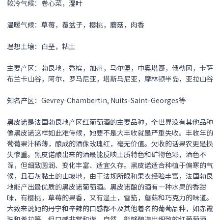
较冷气候：卷心菜，湿叶
温暖气候：草莓，覆盆子，樱桃，蘑菇，肉香
理想土壤：白垩，粘土
主要产区：勃艮地，香槟，加州，马尔堡，中奥塔哥，俄勒冈，卡萨
布兰卡山谷，阿尔，罗马尼亚，塔斯马尼亚，摩林顿半岛，亚拉山谷
知名产区：Gevrey-Chambertin, Nuits-Saint-Georges等
黑皮诺是法国勃艮地产区红葡萄酒的主要品种，全世界没有其他品种
像黑皮诺这样如此难侍候，她要不是大丰收就是严重失收。丰收年的
萄葡果汁稀薄，酿成的酒像玫瑰红，毫无价值。欠收的话果农更是损
失惨重。黑皮诺酿出来的酒最能反映土质特色和矿物色彩，酒色不
深，但细致圆润、变化丰富、适宜久存。黑皮诺适合种植于偏寒的气
候，且石灰黏土的山坡地，由于法规所限和果农经验丰富，法国勃艮
地能产出最优质的黑皮诺葡萄酒。黑皮诺酿的酒有一种水果的香甜
味，有樱桃，草莓的果香，又有湿土，雪笳，蘑菇和巧克力的味道。
大致来说她的丹宁和辛辣的口感都不及其他着名的葡萄品种，如赤霞
珠和希拉等，但口感非常和谐、自然。能够酿造出细致的红葡萄酒，