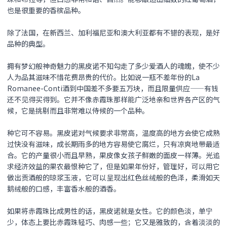
也是很重要的香槟品种。
除了法国，在新西兰、加利福尼亚和澳大利亚都有不错的表现，是好
品种的典型。
拥有梦幻般神奇魅力的
黑皮诺
不知勾走了多少爱酒人的魂魄，使不少
人为品其滋味不惜花费昂贵的代价。比如说一瓶不差年份的La
Romanee-Conti酒到中国差不多要五万块，而且限量供应——有钱
还不见得买得到。它并不像赤霞珠那样能广泛地亲和世界各产区的气
候，它是挑剔而且非常难以侍候的一个品种。
种它可不容易。
黑皮诺
对气候要求非常高，温度高的地方会使它成熟
过快没有滋味，成长期雨多的地方容易使它腐烂，只有凉爽地带最适
合。它的产量很小而且早熟，果皮像女孩子鲜嫩的面皮一样薄。光追
求经济效益的果农最恨种它了，但是如果年份好，管理好，可以用它
做出贡酒般的琼浆玉液，它可以呈现出红色丝绒般的色泽，柔滑如天
鹅绒般的口感，丰富香水般的酒香。
如果将赤霞珠比成男性的话，
黑皮诺
就是女性。它的颜色淡，单宁
少，体态上要比赤霞珠轻巧、肉感一些；它又是雅致的，含着淡淡的