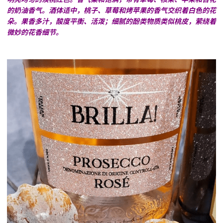
的奶油香气。酒体适中，桃子、草莓和烤苹果的香气交织着白色的花
朵。果香多汁，酸度平衡、活泼；细腻的酚类物质类似桃皮，萦绕着
微妙的花香细节。