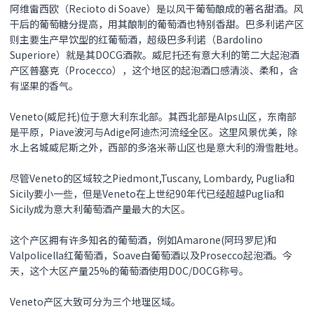
阿维雷西欧（Recioto di Soave）是以风干葡萄酿成的著名甜酒。风
干后的葡萄糖分提高，用其酿制的葡萄酒也特别香甜。巴多利诺产区
则主要生产早饮型的红葡萄酒，超级巴多利诺（Bardolino
Superiore）就是其DOCG酒款。威尼托还有意大利的第二大起泡酒
产区普塞克（Procecco），这个地区的起泡酒口感清淡、柔和，含
有坚果的香气。
Veneto(威尼托)位于意大利东北部。其西北部是Alps山区，东南部
是平原，Piave波河与Adige阿迪杰河流经全区。这里风景优美，除
水上名城威尼斯之外，西部的多洛米蒂山区也是意大利的滑雪胜地。
尽管Veneto的区域较之Piedmont,Tuscany, Lombardy, Puglia和
Sicily要小一些，但是Veneto在上世纪90年代已经超越Puglia和
Sicily成为意大利葡萄酒产量最大的大区。
这个产区拥有许多知名的葡萄酒，例如Amarone(阿玛罗尼)和
Valpolicella红葡萄酒，Soave白葡萄酒以及Prosecco起泡酒。今
天，这个大区产量25%的葡萄酒使用DOC/DOCG称号。
Veneto产区大致可分为三个地理区域。