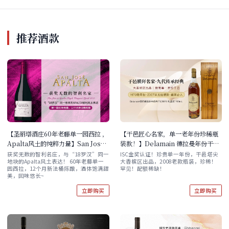
推荐酒款
【干邑匠心名家，单一老年份珍稀瓶
【圣丽塔酒庄60年老藤单一园西拉 ，
装款！】Delamain 德拉曼年份干邑
Apalta风土的纯粹力量】San Jose
白兰地 1973 礼盒装 700mL 2008年
de Apalta Single Vineyard Syrah
ISC金奖认证！珍贵单一年份，干邑塔尖
获奖无数的智利名庄，与“18罗汉”同一
大香槟区出品，2008老款瓶装，珍稀！
地块的Apalta风土表达！ 60年老藤单一
装瓶老版本
2018 好价回归！
罕见！配额稀缺！
园西拉，12个月新法桶陈酿，酒体饱满甜
美，回味悠长~
立即购买
立即购买