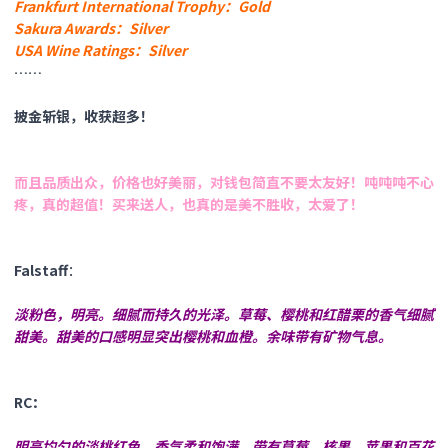
Frankfurt International Trophy：Gold
Sakura Awards：Silver
USA Wine Ratings：Silver
……
披金斩银，收获超多！
而且品质出众，价格也好美丽，对钱包简直不要太友好！吨吨吨不心
疼，真的超值！买来送人，也真的是美不胜收，太爱了！
Falstaff
：
淡粉色，明亮。细腻而持久的光泽。草莓、樱桃和红醋栗的香气细腻
甜美。甜美的口感明显突出樱桃和血橙。余味带有矿物气息。
RC：
明亮均匀的淡桃红色。香气柔和饱满，带有草莓、核果、苹果和百花