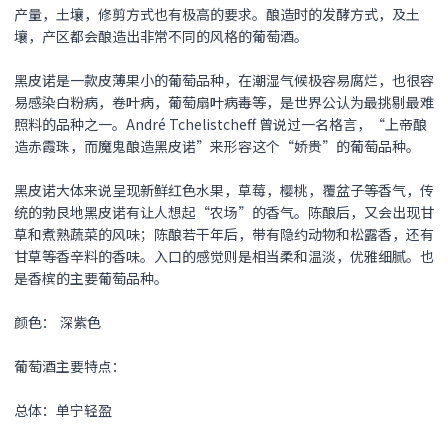
产量，土壤，修剪方式也有极高的要求。酿造时的发酵方式，及土
壤，产区都会酿造出非常不同的风格的葡萄酒。
黑皮诺
是一款皮薄果小的葡萄品种，在潮湿气候极容易腐烂，也很容
易感染白粉病，卷叶病，葡萄扇叶病毒等，是世界公认为最挑剔最难
照料的品种之一。André Tchelistcheff 曾说过一名格言，“上帝酿
造赤霞珠，而魔鬼酿造
黑皮诺
”来形容这个“娇贵”的葡萄品种。
黑皮诺
大体来说呈现新鲜红色水果，草莓，樱桃，覆盆子等香气，传
统的勃艮地
黑皮诺
有让人想起“农场”的香气。陈酿后，又会出现甘
草和煮熟蔬菜的风味；陈酿若干年后，带有隐约动物和松露香，还有
甘草等香辛料的香味。入口的感觉则是相当柔和温淡，优雅细腻。也
是香槟的主要葡萄品种。
颜色： 深紫色
葡萄酒主要特点：
总体：单宁轻盈