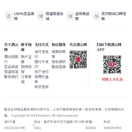
100%正品保
恒温恒湿仓
全场免运
百万粉丝口碑信
正
储
运
信
障
储
费
赖
关于酒云
新手指
支付方式
售后服务
关注酒云网
扫码下载酒云网
网
南
APP
支付宝支
退换货政
酒云网简
账户注
付
策
介
册
银行卡支
隐私保护
正品承诺
购物流
付
售后咨询
恒温恒湿
程
线下支付
联系我们
订单查
使用代金
领新人大礼包
询
券
验货签收
甄选全球精品葡萄酒的闪购平台，上百万葡萄酒爱好者一起发现美酒，分享微醺的乐
趣。 Copyright © 2014 Vinehoo. All rights reserved.
渝ICP备
地址：重庆市渝中区华盛路1号25层
邮编：
电话：
|
2021013074号
2561
400042
4000191990