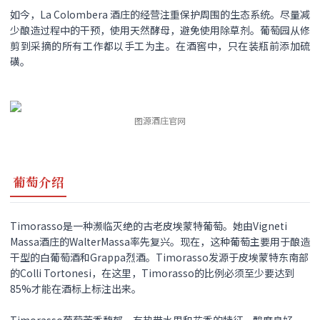
如今，La Colombera 酒庄的经营注重保护周围的生态系统。尽量减
少酿造过程中的干预，使用天然酵母，避免使用除草剂。葡萄园从修
剪到采摘的所有工作都以手工为主。在酒窖中，只在装瓶前添加硫
磺。
图源酒庄官网
葡萄介绍
Timorasso是一种濒临灭绝的古老皮埃蒙特葡萄。她由Vigneti
Massa酒庄的WalterMassa率先复兴。现在，这种葡萄主要用于酿造
干型的白葡萄酒和Grappa烈酒。Timorasso发源于皮埃蒙特东南部
的Colli Tortonesi，在这里，Timorasso的比例必须至少要达到
85%才能在酒标上标注出来。
Timorasso葡萄芳香馥郁，有热带水果和花香的特征。酸度良好，