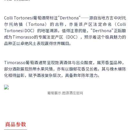
Colli Tortonesi葡萄酒常标注"Derthona"——源自当地方言中对托
尔托纳镇（Tortona）的古称，亦是该产区法定命名（Colli
Tortonesi DOC）的地理溯源。值得注意的是，"Derthona"正酝酿
成为Timorasso的专属法定产区（DOC），预示着这个极具魅力的
品种正以卓绝风土表现赢得世界瞩目。
Timorasso葡萄酒通常呈现饱满酒体与出众酸度，属芳香型品种，
部分酒款展现热带水果风情，亦有以馥郁花香见长者。其与橡木桶陈
化相得益彰，赋予酒液复杂层次，具备数年陈年潜力。
葡萄展示.图源酒庄官网
商品参数