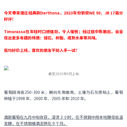
今天带来酒庄经典款Derthona，2023年份斩获WE 93、JR 17高分
好评！
Timorasso在年轻时口感强劲，令人愉悦；经过瓶中陈酿后，会呈
现出更多有趣的特质：燧石、树脂、成熟水果等风味。
低均好价上线，喜欢的朋友不妨入手一试！
截至2025年5月上旬
葡萄园海拔250-300 米，朝向东南偏南，土壤为石灰质粘土，葡萄
种植于1998 年、2000 年、2005 年和 2010 年。
酒款葡萄在九月中旬收获，浸渍 3 小时，在不锈钢中用本地酵母低温
发酵，在不锈钢桶酒泥熟化 9 个月。