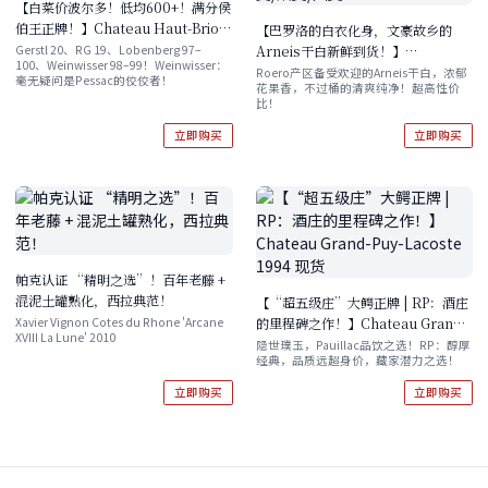
【白菜价波尔多！低均600+！满分侯
伯王正牌！】Chateau Haut-Brion
【巴罗洛的白衣化身，文豪故乡的
2021 现货速发
Arneis干白新鲜到货！】
Gerstl 20、RG 19、Lobenberg 97–
100、Weinwisser 98–99！Weinwisser：
Vallebelbo 'Cesare Pavese'
Roero产区备受欢迎的Arneis干白，浓郁
毫无疑问是Pessac的佼佼者！
花果香，不过桶的清爽纯净！超高性价
Roero Arneis DOCG 2024 单支/双
比！
支/六支
立即购买
立即购买
帕克认证 “精明之选”！百年老藤 +
混泥土罐熟化，西拉典范！
【“超五级庄”大鳄正牌 | RP：酒庄
的里程碑之作！】Chateau Grand-
Xavier Vignon Cotes du Rhone 'Arcane
XVIII La Lune' 2010
Puy-Lacoste 1994 现货
隐世璞玉，Pauillac品饮之选！RP：醇厚
经典，品质远超身价，藏家潜力之选！
立即购买
立即购买