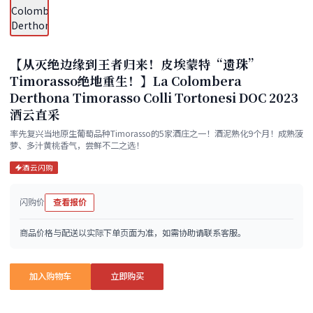
【从灭绝边缘到王者归来！皮埃蒙特“遗珠”
Timorasso绝地重生！】La Colombera
Derthona Timorasso Colli Tortonesi DOC 2023
酒云直采
率先复兴当地原生葡萄品种Timorasso的5家酒庄之一！酒泥熟化9个月！成熟菠
萝、多汁黄桃香气，尝鲜不二之选！
酒云闪购
闪购价
查看报价
商品价格与配送以实际下单页面为准，如需协助请联系客服。
加入购物车
立即购买