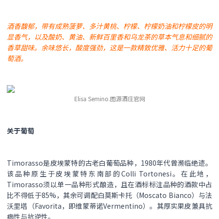
酒香馥郁，带有成熟菠萝、多汁黄桃、柠檬、柠檬奶油和柠檬皮的明
显香气，以及酸奶、黄油、新鲜百里香和乌龙茶的草本气息和细腻的
香草甜味。余味悠长，酸度强劲，这是一款精致优雅、活力十足的葡
萄酒。
Elisa Semino.图源酒庄官网
关于葡萄
Timorasso是皮埃蒙特的古老白葡萄品种，1980年代曾濒临绝迹。
该品种原生于皮埃蒙特东南部的Colli Tortonesi。在此地，
Timorasso须以单一品种形式酿造，且在酒标标注品种的酒款中占
比不得低于85%，其余可调配白莫斯卡托（Moscato Bianco）与法
沃里塔（Favorita，即维蒙蒂诺Vermentino）。其厚实果皮兼具抗
病性与抗逆性。