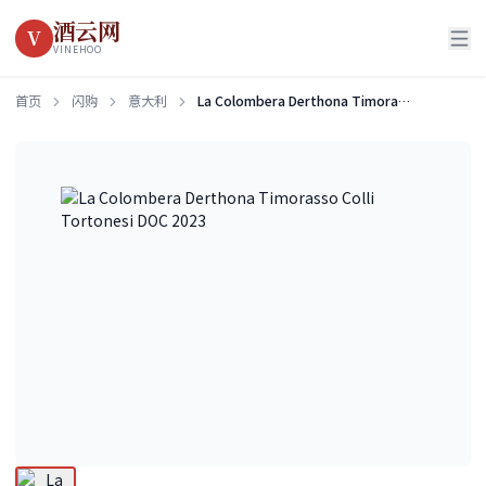
酒云网
V
VINEHOO
首页
闪购
意大利
La Colombera Derthona Timorasso Colli Tortonesi DOC 2023