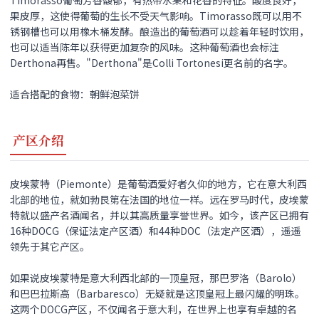
果皮厚，这使得葡萄的生长不受天气影响。Timorasso既可以用不
锈钢槽也可以用橡木桶发酵。酿造出的葡萄酒可以趁着年轻时饮用，
也可以适当陈年以获得更加复杂的风味。这种葡萄酒也会标注
Derthona再售。"Derthona"是Colli Tortonesi更名前的名字。
适合搭配的食物：朝鲜泡菜饼
产区介绍
皮埃蒙特（Piemonte）是葡萄酒爱好者久仰的地方，它在意大利西
北部的地位，就如勃艮第在法国的地位一样。远在罗马时代，皮埃蒙
特就以盛产名酒闻名，并以其高质量享誉世界。如今，该产区已拥有
16种DOCG（保证法定产区酒）和44种DOC（法定产区酒），遥遥
领先于其它产区。
如果说皮埃蒙特是意大利西北部的一顶皇冠，那巴罗洛（Barolo）
和巴巴拉斯高（Barbaresco）无疑就是这顶皇冠上最闪耀的明珠。
这两个DOCG产区，不仅闻名于意大利，在世界上也享有卓越的名