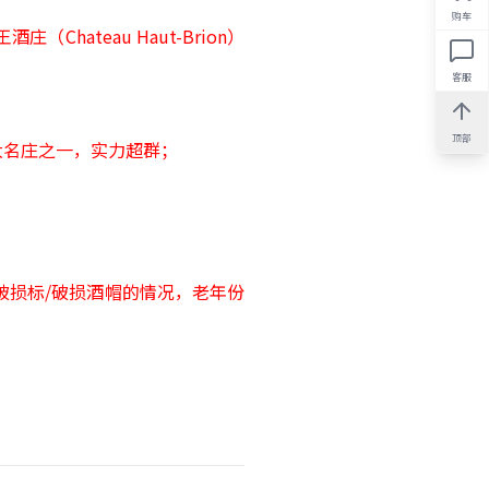
购车
酒庄（Chateau Haut-Brion）
客服
顶部
五大名庄之一，实力超群；
破损标/破损酒帽的情况，老年份