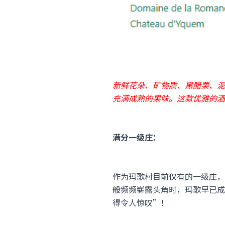
新鲜花朵、矿物质、黑醋栗、泥
充满成熟的果味。这款优雅的酒
满分一级庄：
作为玛歌村目前仅有的一级庄，
般频频崭露头角时，玛歌早已成
得令人惊叹”！