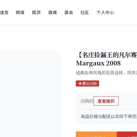
速发
跨境
尾货
酒闻
酒会
社区
个人中心
【名庄捡漏王的凡尔赛时
Margaux 2008
经典左岸风格的至高诠释，陈年
酒云闪购
闪购价
查看报价
商品价格与配送以实际下单页