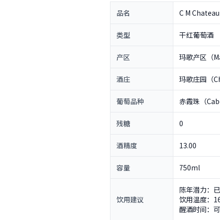
品名
C M Chateau
类型
干红葡萄酒
产区
玛歌产区（Ma
酒庄
玛歌庄园（Cha
葡萄品种
赤霞珠（Cabe
残糖
0
酒精度
13.00
容量
750ml
陈年潜力：已
饮用建议
饮用温度：16
醒酒时间：