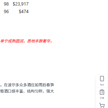
单宁成熟圆润，质地丰腴奢华，
。在波尔多众多酒庄如雨后春笋
App
萄酒口感丰富、结构匀称，强大
订单