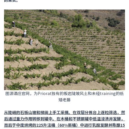
的果实。
图源酒庄官网，为Priorat独有的板岩陡坡风土和未经training的低
矮老藤
从陡峭的石板山坡和梯田上手工采摘。在双层分拣台上逐粒筛选，然
后通过重力作用转移到罐中。在木桶和不锈钢罐中低温浸渍并发酵，
而后于中度烘烤的225升法桶（60%新桶）中进行乳酸发酵并陈酿15