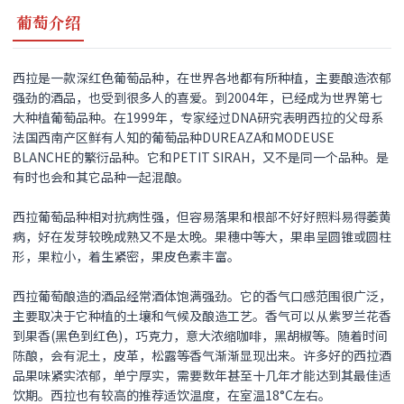
葡萄介绍
西拉是一款深红色葡萄品种，在世界各地都有所种植，主要酿造浓郁
强劲的酒品，也受到很多人的喜爱。到2004年，已经成为世界第七
大种植葡萄品种。在1999年，专家经过DNA研究表明西拉的父母系
法国西南产区鲜有人知的葡萄品种DUREAZA和MODEUSE
BLANCHE的繁衍品种。它和PETIT SIRAH，又不是同一个品种。是
有时也会和其它品种一起混酿。
西拉葡萄品种相对抗病性强，但容易落果和根部不好好照料易得萎黄
病，好在发芽较晚成熟又不是太晚。果穗中等大，果串呈圆锥或圆柱
形，果粒小，着生紧密，果皮色素丰富。
西拉葡萄酿造的酒品经常酒体饱满强劲。它的香气口感范围很广泛，
主要取决于它种植的土壤和气候及酿造工艺。香气可以从紫罗兰花香
到果香(黑色到红色)，巧克力，意大浓缩咖啡，黑胡椒等。随着时间
陈酿，会有泥土，皮革，松露等香气渐渐显现出来。许多好的西拉酒
品果味紧实浓郁，单宁厚实，需要数年甚至十几年才能达到其最佳适
饮期。西拉也有较高的推荐适饮温度，在室温18°C左右。