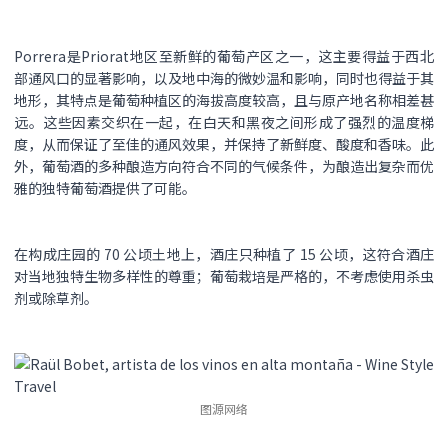
Porrera是Priorat地区至新鲜的葡萄产区之一，这主要得益于西北
部通风口的显著影响，以及地中海的微妙温和影响，同时也得益于其
地形，其特点是葡萄种植区的海拔高度较高，且与原产地名称相差甚
远。这些因素交织在一起，在白天和黑夜之间形成了强烈的温度梯
度，从而保证了至佳的通风效果，并保持了新鲜度、酸度和香味。此
外，葡萄酒的多种酿造方向符合不同的气候条件，为酿造出复杂而优
雅的独特葡萄酒提供了可能。
在构成庄园的 70 公顷土地上，酒庄只种植了 15 公顷，这符合酒庄
对当地独特生物多样性的尊重；葡萄栽培是严格的，不考虑使用杀虫
剂或除草剂。
图源网络