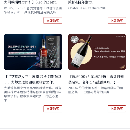
大同款招牌力作！】Siro Pacenti PS
浓郁&陈年潜力！
Brunello di Montalcino
WE 95、JR 18！备受赞誉的BDM现代派领
Chateau La Gaffeliere 2016
军名家，WE：具现代风格且完美无瑕！
DOCG 1999 现货
立即购买
立即购买
【“艾雷岛女王”波摩 联袂 阿斯顿马
【低均400+！国均7.9折！香贝丹翘
丁，大师之选第四版暨收官之作！】
楚名家，老年份马兹香贝丹！】
Bowmore Masters Selection
Frederic Esmonin Mazis-
完美诠释两个传奇品牌的精诚合作，精选
2000年份的完美答卷！领略特级园的阳
美国橡木茶色波特桶与欧罗索雪莉桶陈年
刚之美——力量与芬芳的共舞！
21yo Islay Single Malt Scotch
Chambertin Grand Cru 2000 现
原酒调和，致敬波摩始终如一的匠心追
Whisky Batch.4
货
求！
立即购买
立即购买