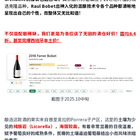
选克隆品种，
Raul Bobet出神入化的混酿技术令各个品种都清晰地
呈现出自己的个性，而整体又无比和谐！
不仅是配额稀缺，我们更是为各位谈了无敌的清仓好价！
国均6.4
折，甚至完爆西班牙本土价！
截图于2025.10中旬
酿造这款酒的果实来自普里奥拉的Porrera子产区，这里的
土壤为少
见的
纯板岩（Licorella）
，
海拔较高
，有着非常显著的日夜温差，
赋予葡萄良好的成熟条件，贫瘠的土壤逼迫葡萄藤结出小而风味浓缩