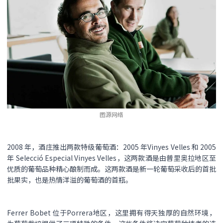
图源网络
2008 年，酒庄推出两款特级葡萄酒：2005 年Vinyes Velles 和 2005
年 Selecció Especial Vinyes Velles，这两款酒是由普里奥拉地区至
优质的葡萄品种精心酿制而成。这两款酒是新一轮葡萄采收后的首批
批果实，也是热情洋溢的葡萄酒的首瓶。
Ferrer Bobet 位于Porrera地区，这里拥有得天独厚的自然环境，