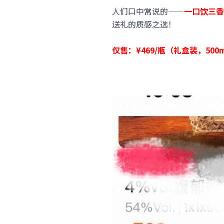
人们口中常说的——
一口饮三香
送礼的质感之选！
仅售：¥469/瓶（礼盒装，5