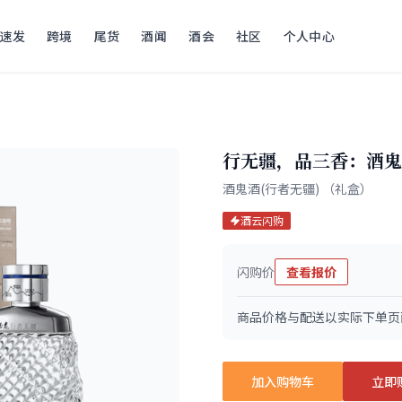
速发
跨境
尾货
酒闻
酒会
社区
个人中心
行无疆，品三香：酒鬼
酒鬼酒(行者无疆) （礼盒）
酒云闪购
闪购价
查看报价
商品价格与配送以实际下单页
加入购物车
立即