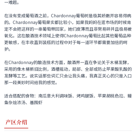
一难题。
在没有变成葡萄酒之前，Chardonnay葡萄树是极其娇嫩并容易得病
的。Chardonnay葡萄果实都比较小，如果我妈妈在逛市场的时候肯
定不会把这样的一串葡萄带回家，她们皮薄而且非常易碎并且极易被
氧化。这在酿酒技术领域上使得Chardonnay葡萄比起其他葡萄品种
更敏感，在丰收直到装瓶的过程中对于每一道环节都需要加倍的呵
护。
在Chardonnay的酿造技术方面，酿酒界一直在争论关于木桶发酵，
采用的像木桶新旧比例，酒槽摇动，局部、全部或防止苹果酸乳酸的
发酵等工艺。说实话那些词汇只会让我头痛，我真正关心的只是入口
那一段美妙时间给我的感觉。
适合搭配的食物：南瓜意大利调味饭、烤鸡腿饭、苹果胡桃色拉、鳗
鱼杂烩浓汤、基围虾
产区介绍