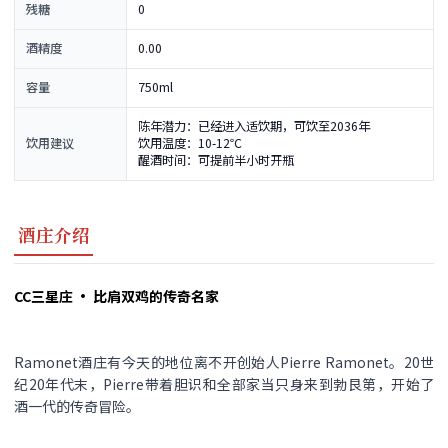
残糖
0
酒精度
0.00
容量
750ml
陈年潜力：已经进入适饮期，可饮至2036年
饮用建议
饮用温度：10-12℃
醒酒时间：可提前半小时开瓶
酒庄介绍
CC三星庄 · 比肩双鸡的传奇名家
Ramonet酒庄有今天的地位离不开创始人Pierre Ramonet。20世
纪20年代末，Pierre带着胆识和全部家当只身来到勃艮第，开始了
酒一代的传奇冒险。