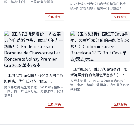
粮！超高性价比，日常配餐美滋滋！
支装
Domaine Marquis d'Angerville
历史上曾被列为沃尔内特级精选的塔尖一
级园！沉稳细腻，蕴含丰沛力量感！
Champans, Volnay Premier Cru
1996 现货
立即购买
立即购买
【国均8.3折！西班牙Cava鼻祖，超
新鲜超好价的高颜值纪念款！】
【国均7.2折超爆价！齐名菜刀的自然
Codorniu Cuvee Barcelona 1872
派巨头，优年沃尔内一级园！】
大赛金奖背书！喝Cava闭眼盲选的超牛
酒庄出品！超靓设计瓶身，内外兼修的爆
Brut Cava 单支/双支/六支
Frederic Cossard Domaine de
勃艮第膜拜级生动名家！Volnay村精致单
款明星！
一园，四十年老藤打造，芳香果味，优雅
Chassorney Les Roncerets
复杂！
Volnay Premier Cru 2018 单支/双
支
立即购买
立即购买