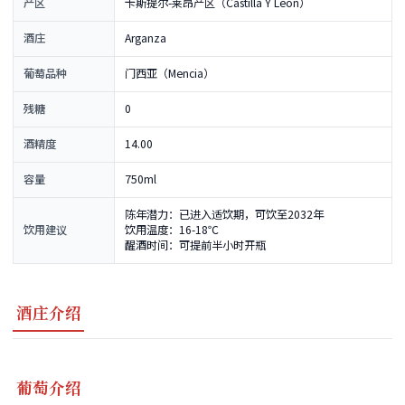
产区
卡斯提尔-莱昂产区（Castilla Y Leon）
酒庄
Arganza
葡萄品种
门西亚（Mencia）
残糖
0
酒精度
14.00
容量
750ml
陈年潜力：已进入适饮期，可饮至2032年
饮用建议
饮用温度：16-18℃
醒酒时间：可提前半小时开瓶
酒庄介绍
葡萄介绍