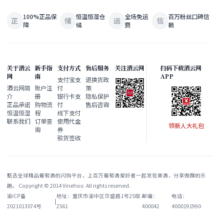
100%正品保
恒温恒湿仓
全场免运
百万粉丝口碑信
正
储
运
信
障
储
费
赖
关于酒云
新手指
支付方式
售后服务
关注酒云网
扫码下载酒云网
网
南
APP
支付宝支
退换货政
酒云网简
账户注
付
策
介
册
银行卡支
隐私保护
正品承诺
购物流
付
售后咨询
恒温恒湿
程
线下支付
联系我们
订单查
使用代金
领新人大礼包
询
券
验货签收
甄选全球精品葡萄酒的闪购平台，上百万葡萄酒爱好者一起发现美酒，分享微醺的乐
趣。 Copyright © 2014 Vinehoo. All rights reserved.
渝ICP备
地址：重庆市渝中区华盛路1号25层
邮编：
电话：
|
2021013074号
2561
400042
4000191990