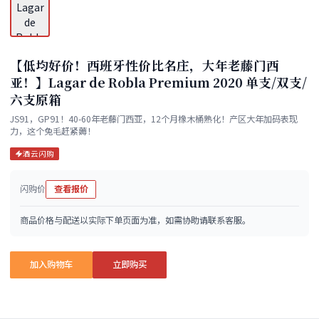
【低均好价！西班牙性价比名庄，大年老藤门西
亚！】Lagar de Robla Premium 2020 单支/双支/
六支原箱
JS91，GP91！40-60年老藤门西亚，12个月橡木桶熟化！产区大年加码表现
力，这个兔毛赶紧薅！
酒云闪购
闪购价
查看报价
商品价格与配送以实际下单页面为准，如需协助请联系客服。
加入购物车
立即购买