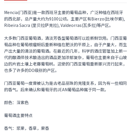
Mencia(门西亚)是一款西班牙主要的葡萄品种，广泛种植在西班牙
的西北部，总产量大约为9100公顷。主要产区有Bierzo(比埃尔索),
Ribeira Sacra (里贝拉萨克拉), Valdeorras(瓦多拉)等产区。
大多数门西亚葡萄酒，清淡芳香型葡萄酒可以趁新鲜饮用。门西亚葡
萄品种在葡萄根瘤蚜后重新种植在肥沃的平原上，由于产量大，而生
产出大量的清淡的葡萄酒。在最近的几年，科学的酒庄管理加上新一
代的酿酒师技术酿造出的酒品更加浓郁复杂，葡萄也主要来自于山坡
边的片岩土壤上老藤葡萄树。这使的门西亚葡萄重新振兴流行起来，
也多了许多的DO级别的产区。
门西亚葡萄一度曾被认为是古老品丽珠的克隆支系，因为有一些相同
的香气。后来确认和葡萄牙的JEAN葡萄品种属于同一款。
颜色：深紫色
葡萄酒主要特点
香气：浆果，香草，果香