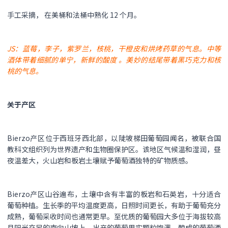
手工采摘， 在美桶和法桶中熟化 12 个月。
JS：蓝莓，李子，紫罗兰，核桃，干橙皮和烘烤药草的气息。中等
酒体带着细腻的单宁，新鲜的酸度 。美妙的结尾带着黑巧克力和核
桃的气息。
关于产区
Bierzo产区​位于西班牙西北部，以陡坡梯田葡萄园闻名，被联合国
教科文组织列为世界遗产和生物圈保护区。该地区气候温和湿润，昼
夜温差大，火山岩和板岩土壤赋予葡萄酒独特的矿物质感。
Bierzo产区山谷遍布，土壤中含有丰富的板岩和石英岩，十分适合
葡萄种植。生长季的平均温度更高，日照时间更长，有助于葡萄充分
成熟，葡萄采收时间也通常更早。至优质的葡萄园大多位于海拔较高
且阳光充足的南向山坡上，出产的葡萄果实颗粒饱满，酿成的葡萄酒