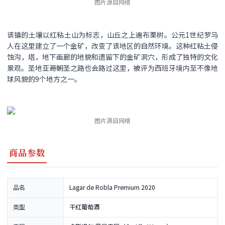
图片源自网络
该镇的土壤以红粘土山为标志，山丘之上遍布栗树。公元1世纪罗马
人在这里建立了一个金矿，改变了该地区的自然环境。这种红粘土侵
蚀沟，塔，地下画廊的地貌和遗留下的金矿洞穴，形成了独特的文化
景观。圣地亚哥朝圣之路也会路过这里，被评为西班牙境内至不像地
球风貌的9个地方之一。
图片源自网络
商品参数
品名
Lagar de Robla Premium 2020
类型
干红葡萄酒