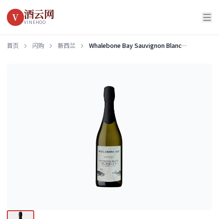
酒云网
V
VINEHOO
首页
闪购
新西兰
Whalebone Bay Sauvignon Blanc Bubbles 2024