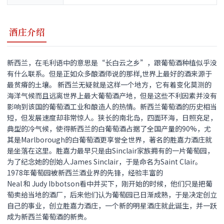
酒庄介绍
新西兰，在毛利语中的意思是“长白云之乡”，跟葡萄酒种植似乎没
有什么联系。但是正如众多酿酒师说的那样,世界上最好的酒来源于
最贫瘠的土壤。 新西兰无疑就是这样一个地方，它有着变化莫测的
海洋气候而且远离世界上最大葡萄酒产地，但是这些不利因素并没有
影响到该国的葡萄酒工业和酿造人的热情。新西兰葡萄酒的历史相当
短，但发展速度却非常惊人。狭长的南北岛，四面环海，日照充足，
典型的冷气候，使得新西兰的白葡萄酒占据了全国产量的90%，尤
其是Marlborough的白葡萄酒更享誉全世界，著名的胜嘉力酒庄就
是坐落在这里。胜嘉力最早只是由Sinclair家族拥有的一片葡萄园，
为了纪念她的创始人James Sinclair，于是命名为Saint Clair。
1978年葡萄园被新西兰酒业界的先锋，经验丰富的
Neal 和 Judy Ibbotson看中并买下，刚开始的时候，他们只是把葡
萄卖给当地的酒厂，后来他们认为葡萄园已日渐成熟，于是决定创立
自己的事业，创立胜嘉力酒庄，一个新的明星酒庄就此诞生，并一跃
成为新西兰葡萄酒的新贵。