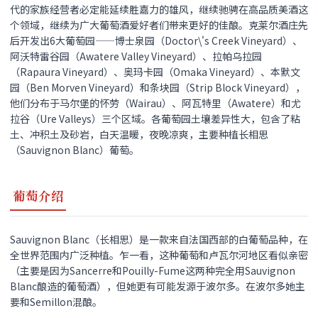
代的家族经营者必定能延续胜嘉力的雄风，继续驰骋在高品质美酒这
个领域，继续为广大葡萄酒爱好者们带来更好的佳酿。克莱尔酒庄先
后开发出6大葡萄园——博士泉园（Doctor\'s Creek Vineyard）、
阿沃特雷谷园（Awatere Valley Vineyard）、拉帕乌拉园
（Rapaura Vineyard）、奥玛卡园（Omaka Vineyard）、本默文
园（Ben Morven Vineyard）和条块园（Strip Block Vineyard），
他们分布于马尔堡的怀劳（Wairau）、阿瓦特里（Awatere）和尤
拉谷（Ure Valleys）三个区域。各葡萄园土壤差异性大，包含了粘
土、冲积土及砂岩，白天温暖，夜晚凉爽，主要种植长相思
（Sauvignon Blanc）葡萄。
葡萄介绍
Sauvignon Blanc（长相思）是一款来自法国西部的白葡萄品种，在
全世界范围内广泛种植。乍一看，这种葡萄和卢瓦尔河地区看似亲密
（主要是因为Sancerre和Pouilly-Fume这两种完全用Sauvignon
Blanc酿造的葡萄酒），但她更有可能发源于波尔多。在波尔多她主
要和Semillon混酿。