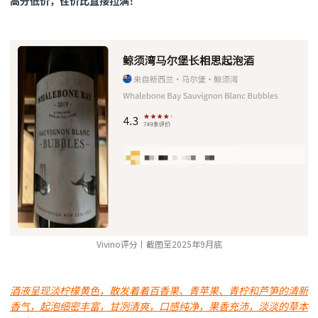
高分低价，性价比直接拉满！
Vivino评分丨截图至2025年9月底
酒液呈现淡柠檬黄色，散发着着百香果、青苹果、青柠和芦笋的清新
香气，起泡细密丰富，甘冽清爽，口感纯净，果香充沛，淡淡的草本