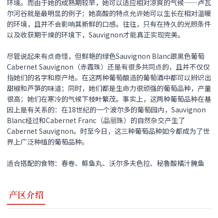
环境。而由于她的成熟期较早，她可以适应相对凉爽的气候——卢瓦
尔河谷就是最明显的例子；她高酸的特点允许她可以生长在相对温暖
的环境，且并不会影响其新鲜的口感。往往，只有在持久的光照条件
以及收获期干燥的环境下，Sauvignon才能真正实现完美。
尽管说起来有点奇怪，但鲜艳的绿色Sauvignon Blanc跟黑色葡萄
Cabernet Sauvignon（赤霞珠）还是有很多共同点的，且并不仅仅
指她们的名字和原产地。在这两种葡萄酿造的葡萄酒中都可以辨识出
甜椒和芦笋的味道；同时，她们都是生命力很顽强的葡萄品种，产量
很高；她们在寒冷的气候下枝叶繁茂。事实上，这两种葡萄品种在基
因上是有关系的：在18世纪的一个波尔多的葡萄园内，Sauvignon
Blanc经过和Cabernet Franc（品丽珠）的自然杂交产生了
Cabernet Sauvignon。时至今日，这三种葡萄品种如今都成为了世
界上广泛种植的葡萄品种。
适合搭配的食物：
春卷、鲦鱼丸、沃尔多夫色拉、秘鲁酸橘汁腌鱼
产区介绍