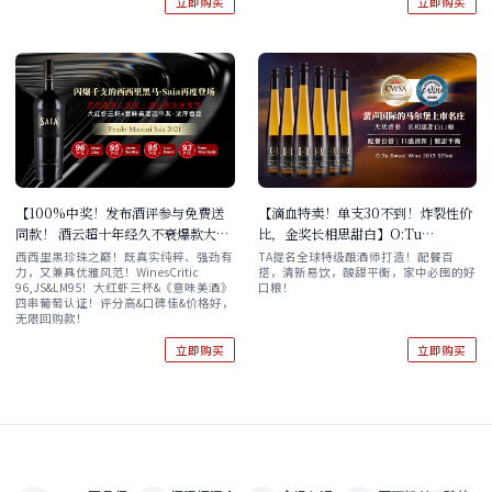
立即购买
立即购买
【100%中奖！发布酒评参与免费送
【滴血特卖！单支30不到！炸裂性价
同款！ 酒云超十年经久不衰爆款大
比，金奖长相思甜白】O:Tu
作】Feudo Maccari Saia 2021 单
Sauvignon Blanc Sweet Wine
西西里黑珍珠之巅！既真实纯粹、强劲有
TA提名全球特级酿酒师打造！配餐百
力，又兼具优雅风范！WinesCritic
搭，清新易饮，酸甜平衡，家中必囤的好
支/双支/六支 现货速发！
2013 375ml 六支原箱
96,JS&LM95！大红虾三杯&《意味美酒》
口粮！
四串葡萄认证！评分高&口碑佳&价格好，
无限回购款！
立即购买
立即购买