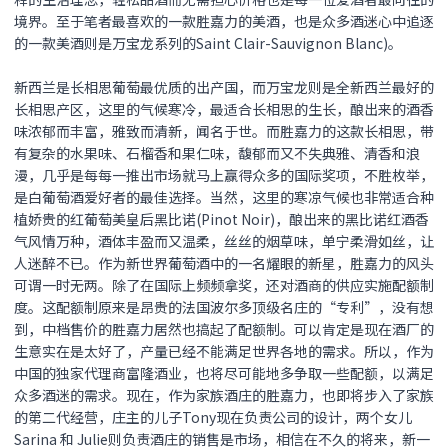
境界。至于笔者最喜欢的一款胜嘉力的美酒，也是众多酒迷心中追逐
的一款美酒则是万宝龙系列的Saint Clair-Sauvignon Blanc)。
新西兰是长相思葡萄最优质的出产国，而万宝龙则是全新西兰最好的
长相思产区，这里的气候寒冷，最适合长相思的生长，酿出来的酒香
味浓郁而丰富，雅致而清新，闻名于世。而胜嘉力的这款长相思，带
有复杂的水果味、石榴香和果仁味，馥郁而又不失典雅、清香和浪
漫，几乎是每每一推出市场就马上赢得众多的国际奖项，不胜枚举，
是白葡萄酒爱好者的最佳选择。当然，这里的寒凉气候也非常适合种
植娇贵的红葡萄美皇后黑比诺(Pinot Noir)，酿出来的黑比诺红酒香
气风情万种，酒体丰盈而又温柔，丝丝的烟草味，单宁柔滑如丝，让
人迷醉不已。作为新世界葡萄酒中的一名耀眼的新星，胜嘉力的风头
可谓一时无两。除了在国际上频频拿奖，还对酒商的供应实施配额制
度。这配额制原来是昂贵的法国波尔多顶级名庄的“专利”，没有想
到，中档售价的胜嘉力居然也搞起了配额制。可以肯定是现在酒厂的
生意实在是太好了，产量已经不能满足世界各地的需求。所以，作为
中国的独家代理商富隆酒业，也将尽可能地多争取一些配额，以满足
众多酒迷的需求。现在，作为家族酒庄的胜嘉力，也即将步入了家族
的第二代经营，庄主的儿子Tony现在负责公司的设计，两个女儿
Sarina 和 Julie则负责酒庄的销售是市场，相信在不久的将来，新一