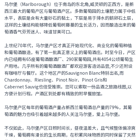
马尔堡（Marlborough）位于南岛的东北角,威灵顿的正西方，是新
西兰最大的葡萄产区与葡萄酒产区。多数葡萄园的土壤肥力属于中低
水平，表层是含有大量砂石的黏土，下层是易于排水的鹅卵石土层，
这样的土壤结构能够降低葡萄树藤蔓的生长活力，因而酿造出来的葡
萄酒香气芬芳迷人、味道甘美可口。
上世纪70年代，马尔堡产区才真正开始现代化、商业化的葡萄种植
和葡萄酒酿造，有了第一批真正意义上的葡萄酒庄。时至今日，产区
内已经拥有65座葡萄酒酿酒厂、290家葡萄园,共有4054公顷葡萄生
产用地。几乎所有的葡萄酒酿酒厂都欢迎游客造访品尝,不少还附设
有咖啡厅与餐厅。这个地区产的Sauvignon Blanc特别出名,而
Chardonnay、Riesling、Pinot Noir、Pinot Gris和
Cabernet Sauvig也倍受推崇。您可以索取一份品酒之旅路线图,以
方便计划行程。产酒区到处都有精致的附早餐旅馆。
马尔堡产区每年的葡萄酒产量占新西兰葡萄酒总产量的79%，其葡
萄酒的魅力也吸引着越来越多的人关注马尔堡，爱上马尔堡。
不仅如此，马尔堡产区日照时间长，昼夜温差大，且气候整体偏凉爽
干燥，葡萄拥有漫长的生长周期，在积累风味物质的同时保留了天然