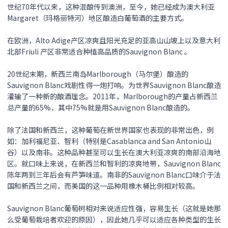
世纪70年代以来，这种混酿传到澳洲，至今，她已经成为澳大利亚
Margaret（玛格丽特河）地区酿造白葡萄酒的主要方式。
在欧洲，Alto Adige产区凉爽且阳光充足的亚高山山坡上以及意大利
北部Friuli 产区非常适合种植高品质的Sauvignon Blanc 。
20世纪末期，新西兰南岛Marlborough（马尔堡）酿造的
Sauvignon Blanc戏剧性得一炮打响。为世界Sauvignon Blanc酿造
灌输了一种新的酿酒理念。2011年，Marlborough的产量占新西兰
总产量的65%，其中75%就是用Sauvignon Blanc酿造的。
除了法国和新西兰，这种葡萄在新世界国家也表现的非常出色，例
如：加利福尼亚、智利（特别是Casablanca and San Antonio山
谷）以及南非。这种品种甚至可以生长在澳大利亚凉爽的南部沿海地
区。就口味上来说，在新西兰和智利的凉爽地带，Sauvignon Blanc
陈年两到三年后会有芦笋味道。南非的Sauvignon Blanc口味介于法
国和新西兰之间，而美国的这一品种用橡木桶比例相对较高。
Sauvignon Blanc葡萄树相对来说适应性强，容易生长（这就是她那
么受葡萄栽培者欢迎的原因），因此她几乎可以适应各种类型的生长