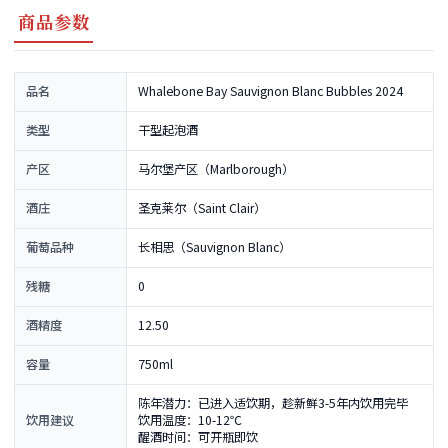
商品参数
品名
Whalebone Bay Sauvignon Blanc Bubbles 2024
类型
干型起泡酒
产区
马尔堡产区（Marlborough）
酒庄
圣克莱尔（Saint Clair）
葡萄品种
长相思（Sauvignon Blanc）
残糖
0
酒精度
12.50
容量
750ml
陈年潜力：已进入适饮期，趁新鲜3-5年内饮用完毕
饮用建议
饮用温度：10-12℃
醒酒时间：可开瓶即饮