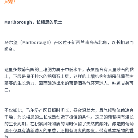
风味！
Marlborough，长相思的乐土
马尔堡（Marlborough）产区位于新西兰南岛东北角，以长相思而
闻名。
这里多数葡萄园的土壤肥力属于中低水平，表层是含有大量砂石的黏
土，下层是易于排水的鹅卵石土层，这样的土壤结构能够降低葡萄树
藤蔓的生长活力，因而酿造出来的葡萄酒香气芬芳迷人、味道甘美可
口。
不仅如此，马尔堡产区日照时间长，昼夜温差大，且气候整体偏凉爽
干燥，为长相思的生长成熟创造了极佳的条件。这里的葡萄拥有漫长
的生长周期，在积累风味物质的同时保留了天然的酸味。
酿造的葡萄
酒不仅具有清新诱人的果香，还拥有清爽的酸度，带有草本植物的香
气。