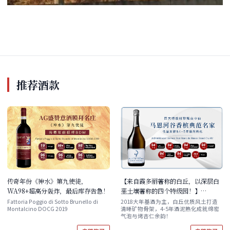
推荐酒款
传奇年份《神水》第九使徒，
【来自霞多丽著称的白丘，以深层白
WA98+超高分轰炸，最后库存告急！
垩土壤著称的四个特级园！】
Billecart Salmon Brut Blanc de
Fattoria Poggio di Sotto Brunello di
2018大年基酒为主，白丘优质风土打造
Montalcino DOCG 2019
清晰矿物骨架，4-5年酒泥熟化成就绵密
Blancs Grand Cru NV
气泡与烤杏仁余韵！