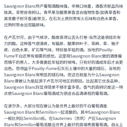
Sauvignon Blanc所产葡萄酒酸味强，辛辣口味重，酒香浓郁且风味
独具，非常容易辨认。青苹果及醋栗果香混合植物性香(如青草香和
黑茶鹿子树牙香)最常见，在石灰土质则常有火石味和白色水果香，
过熟时常会出现猫尿味。
在卢瓦尔河，由于气候凉，酸度高得让舌头打卷-当然这是很结实有
力的酸。这种香气很清爽，有猫尿、醋栗树叶子、荨麻、草、柚子
皮、白色水果、矿石等气味，特别是年轻的酒。当地的Pouilly-
Fume干白还带有烟雾的感觉。这里用Sauvignon Blanc做的酒像瘦
而精干的男人，大多需要趁年轻的时候喝，只有好的酒成年后才会更
出色。而得益于Pouilly-Fume石灰石土壤中的大量的燧石，当地的
Sauvignon Blanc有明显的燧石味。而这也就是为什么Sauvignon
Blanc曾被认为是起源于卢瓦尔河地区的原因。比起其它优良品种，
Sauvignon Blanc则显得简单不够丰富多变。香气的高辨识度这一特
点使Sauvignon Blanc葡萄酒成为很适合品酒课程的葡萄酒。
在波尔多，大部分现在被认为是世界上最好的干白葡萄酒是
Sauvignon Blanc和Semillon一起混酿的。其中Sauvignon Blanc
一般比例比Semillon低。在Sauternes（苏玳）产区Sauvignon
Blanc和Semillon葡萄混酿出世界上最好的高端贵腐葡萄酒。自从上