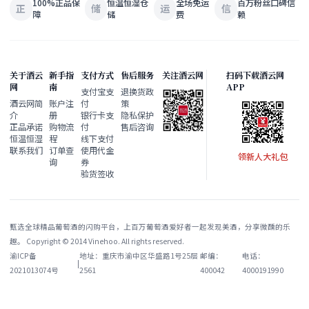
100%正品保
恒温恒湿仓
全场免运
百万粉丝口碑信
正
储
运
信
障
储
费
赖
关于酒云
新手指
支付方式
售后服务
关注酒云网
扫码下载酒云网
网
南
APP
支付宝支
退换货政
酒云网简
账户注
付
策
介
册
银行卡支
隐私保护
正品承诺
购物流
付
售后咨询
恒温恒湿
程
线下支付
联系我们
订单查
使用代金
领新人大礼包
询
券
验货签收
甄选全球精品葡萄酒的闪购平台，上百万葡萄酒爱好者一起发现美酒，分享微醺的乐
趣。 Copyright © 2014 Vinehoo. All rights reserved.
渝ICP备
地址：重庆市渝中区华盛路1号25层
邮编：
电话：
|
2021013074号
2561
400042
4000191990