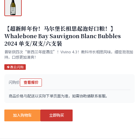
【超新鲜年份！马尔堡长相思起泡好口粮！】
Whalebone Bay Sauvignon Blanc Bubbles
2024 单支/双支/六支装
曾斩获四次“新西兰年度酒庄”！Vivino 4.3！教科书长相思风味，细密泡泡加
持，口感更加清爽！
酒云闪购
闪购价
查看报价
商品价格与配送以实际下单页面为准，如需协助请联系客服。
加入购物车
立即购买