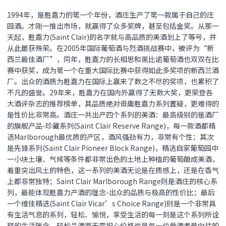
1994年，是胜嘉力的第一个年份，酒庄生产了第一款属于自己的庄
园酒。才刚一推出市场，就赢得了众多奖牌，甚至包括金奖。从那一
天起，胜嘉力(Saint Clair)的名字就与高品质的美酒划上了等号，并
从此屡获殊荣。在2005年国际葡萄酒与烈酒挑战赛中，被评为“新
西兰最佳酒厂”，同年，胜嘉力的长相思和黑比诺葡萄酒也双双在比
赛中获奖，成为第一个在重大国际比赛中获得如此多奖项的新西兰酒
厂。出众的酒质为胜嘉力在国际上赢来了数之不尽的奖项，也累积了
不凡的盛誉。29年来，胜嘉力在国内外赢得了无数大奖，更荣登各
大酒评杂志的推荐榜单，其品质绝对毋庸胜嘉力系列置疑，更难得的
是性价比非常高。酒庄一共出产四个系列的美酒：最高级别的是酒厂
的旗舰产品-珍藏系列(Saint Clair Reserve Range)，每一款酒都精
选Marlborough最优质的产区，酒风强劲有力，非常有个性；其次
是先锋系列(Saint Clair Pioneer Block Range)，精选自家葡萄园中
一小块土壤、气候等条件都非常出色的土地上种植的葡萄酿成美酒，
着重突出风土的特色，这一系列的美酒无论是在质感上，还是在香气
上都非常独特；Saint Clair Marlborough Range则是酒庄的核心系
列，最能体现胜嘉力产酒的理念-出众的品质与极高的性价比；最后
一个维佳精选(Saint Clair Vicar’s Choice Range)则是一个非常具
有生活气息的系列，轻松、愉悦，享受生活的每一刻是这个系列所诠
释的生活理念，轻松品酒而无需担心价格也是每一位爱酒者最向往的