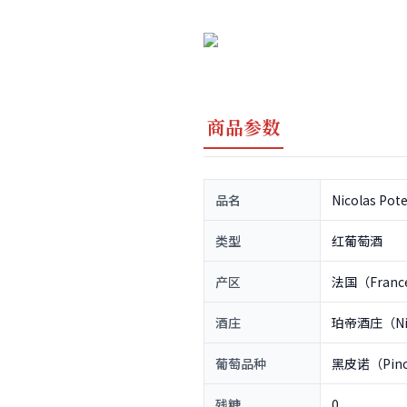
商品参数
品名
Nicolas Pote
类型
红葡萄酒
产区
法国（Franc
酒庄
珀帝酒庄（Nico
葡萄品种
黑皮诺（Pino
残糖
0