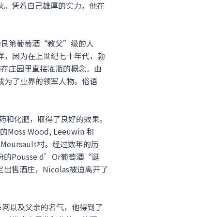
帅小伙。凭着自己雄厚的实力，他在
tel是勃艮第葡萄酒“教父”级的人
主耳熟能详，因为在上世纪七十年代，勃
和在庄园里直接灌瓶的概念。由
他成为了业界的领军人物。俗语
绝使用农药和化肥，取得了良好的效果。
Wood, Leeuwin 和
和Meursault村。经过数年的历
Pousse d’Or葡萄酒“诞
定出售酒庄，Nicolas被迫离开了
工作的关系网以及父亲的名气，他得到了