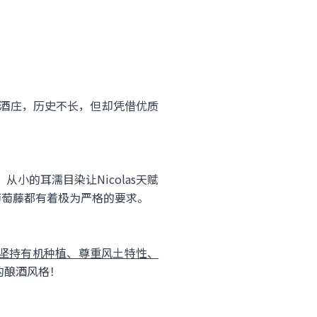
同名酒庄，历史不长，但却凭借优质
el。从小的耳濡目染让Nicolas天赋
葡萄藤都有着极为严格的要求。
坚持有机种植、尊重风土特性、
至今的酿酒风格！