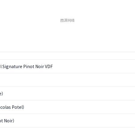
图源网络
l Signature Pinot Noir VDF
e）
las Potel）
t Noir）