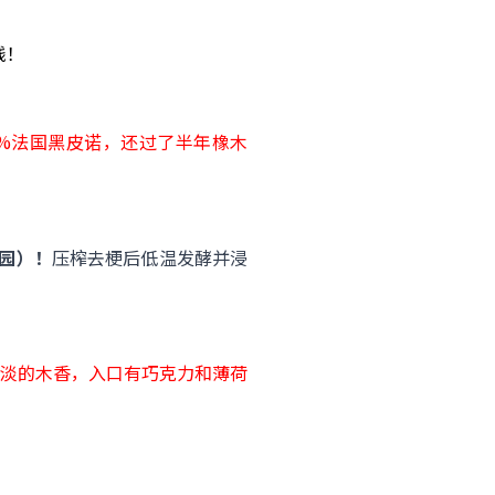
线！
0%法国黑皮诺，还过了半年橡木
萄园）！
压榨去梗后低温发酵并浸
淡的木香，入口有巧克力和薄荷