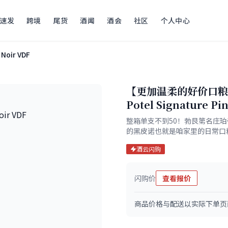
速发
跨境
尾货
酒闻
酒会
社区
个人中心
 Noir VDF
【更加温柔的好价口粮，
Potel Signature 
整箱单支不到50！勃艮第名庄珀
的黑皮诺也就是咱家里的日常口
酒云闪购
闪购价
查看报价
商品价格与配送以实际下单页