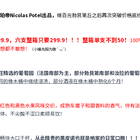
Nicolas Potel出品，
继百元勃艮第丘之后再次突破价格底
.9，六支整箱只要299.9！！！整箱单支不到50！
10
想都不敢想！
（小编先囤为敬¯﹃¯）
造，来自酒庄精选的葡萄园（法国南部为主，部分勃艮第南部和汝拉的葡
同的橡木桶中继续浸渍，部分酒液在橡木桶中熟化6个月
！
红色和黑色水果风味交织，成熟车厘子和甜香料的香气，伴有淡
体，不尖酸不涩口柔顺易饮！
畅快大口干杯，
从此精贵的黑皮诺也就是咱家的日常口粮！！！