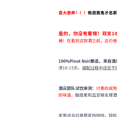
喜大普奔！！！
勃艮第鬼才名家珀帝
是的，你没有看错！双支109
桶！在看到这款酒之前，这价格
100%Pinot Noir酿
渍10-15天，
调配过程中还在不
酒云团队试饮亲测：
讨喜的成熟
的味道，
酸度柔和且足够支撑酒
非常适合日常居家吨吨吨，轻松