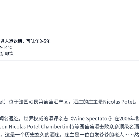
进入适饮期，可陈年3-5年
-14℃
开瓶即饮
 Potel）位于法国勃艮第葡萄酒产区，酒庄的庄主是Nicolas Potel。
l在布根地闻名遐迩，世界权威的酒评杂志《Wine Spectator》在2006
on Nicolas Potel Chambertin 特等园葡萄酒击败众多
，这是一个历史悠久的酒庄，庄主是一位白发苍苍的老人……然而，