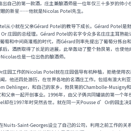
97年才开始推出自己的第一款酒，庄主兼酿酒师是一位年仅三十多岁的
新星……他就是Nicolas Potel先生。
otel从小就在父亲Gérard Potel的教导下成长。Gérard Po
e d’Or 庄园的总经理。Gérard Potel的名字令众多名庄庄
葡萄和中间商灌瓶的时代，而Gérard则率先提出了葡萄分拣台
 庄在改革后，酒质取得了长足的进展，此举轰动了整个勃艮第，也使
Nicolas也是一位出色的酿酒师。
d’Or庄园工作的Nicolas Potel就在庄园倡导有机种植，拒
他还四处游历，在世界各地的名酒庄工作。包括有澳大利亚的Moss 
m Dehlinger，和自己的家乡，勃艮第的Chambolle-Musigny
家乡决定和父亲一起开创事业。1996年，由父子俩共同罐装的第一个年份的
tel却在1997年时突然去世。就在同一天Pousse d’Or的园主决
olas在Nuits-Saint-Georges设立了自己的公司，利用之前