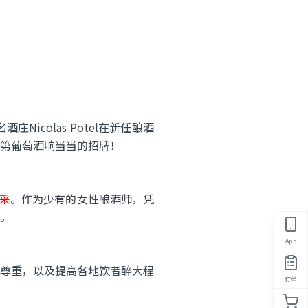
名酒庄Nicolas Potel在新任酿酒
是勃艮第葡萄酒响当当的招牌！
风采。
作为少有的女性酿酒师，凭
。
App
尊重，以及提高各地饮者醉大程
订单