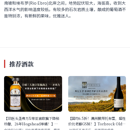
南坡和埃布罗(Rio Ebro)北岸之间，地势起伏较大，海拔高，收到大
西洋水气的影响温度较低。有较多的石灰岩质土壤，酿成的葡萄酒不
是特别浓，有新鲜的果味，优雅迷人。
推荐酒款
【IB巨头圣弗力X帝亚吉欧旗下隐秘
【国均6.5折！澳洲膜拜托布雷，超性
珍酿，26年Hogshead单桶！】
价比老藤GSM！】Torbreck Old
SV&Strathmill 1996 26YO 700ml
Vines Grenache - Shiraz -
全球仅201瓶！59%原桶强度装瓶，藏家
JH双红五星名庄，巴罗萨的传奇