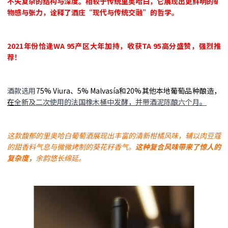
不失复杂的结构与深度。相较于传统里奥哈白，它展现出更鲜明的矿
物感与张力，诠释了酒庄“现代与传统交融”的哲学
。
2021年份恰逢WA 95产区大年加持，收获TA 95高分盛赞，强烈推
荐！
酒款选用
75% Viura、5% Malvasía和20%其他本地葡萄品种酿造，
在
全新及二次使用的法国橡木桶中发酵，并带酒泥陈酿六个月。
这款馥郁的里奥哈白葡萄酒展现出丰富的清新柑橘风味，辅以肉豆蔻
的甜香料气息与微微烤制的葵花籽香气。
这种复合风味带来了惊人的
复杂度，
余韵悠长绵延。