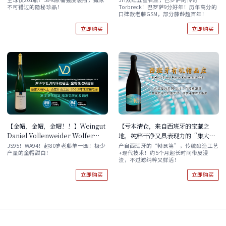
不可错过的隐秘珍品！
Torbreck！巴罗萨9分好年！历年高分的
Mourvedre 2022 现货速发！
口碑款老藤GSM，部分藤龄超百年！
立即购买
立即购买
【金帽，金帽，金帽！！】Weingut
【亏本清仓，来自西班牙的宝藏之
Daniel Vollenweider Wolfer
地，纯粹干净又具表现力的“集大成
Goldgrube Riesling Spatlese
者”】Bodega Daniel Ramos Kπ
JS95！WA94！超80岁老藤单一园！极少
产自西班牙的“勃艮第”，传统酿造工艺
产量的金帽甜白！
+现代技术！约5个月超长时间带皮浸
Goldkapsel 2018
Iluminat 单支/双支
渍，不过滤纯粹又鲜活！
立即购买
立即购买