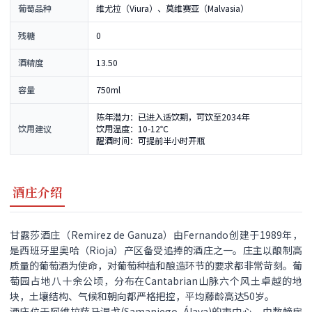
葡萄品种
维尤拉（Viura）、莫维赛亚（Malvasia）
残糖
0
酒精度
13.50
容量
750ml
陈年潜力：已进入适饮期，可饮至2034年
饮用建议
饮用温度：10-12℃
醒酒时间：可提前半小时开瓶
酒庄介绍
甘露莎酒庄（Remirez de Ganuza）由Fernando创建于1989年，
是西班牙里奥哈（Rioja）产区备受追捧的酒庄之一。庄主以酿制高
质量的葡萄酒为使命，对葡萄种植和酿造环节的要求都非常苛刻。葡
萄园占地八十余公顷，分布在Cantabrian山脉六个风土卓越的地
块，土壤结构、气候和朝向都严格把控，平均藤龄高达50岁。
酒庄位于阿维拉萨马涅戈(Samaniego, Álava)的市中心。由数幢房