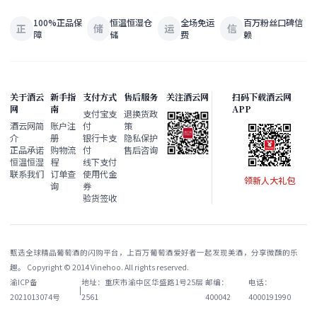
100%正品保
恒温恒湿仓
全场免运
百万粉丝口碑信
正
储
运
信
障
储
费
赖
关于酒云
新手指
支付方式
售后服务
关注酒云网
扫码下载酒云网
网
南
APP
支付宝支
退换货政
酒云网简
账户注
付
策
介
册
银行卡支
隐私保护
正品承诺
购物流
付
售后咨询
恒温恒湿
程
线下支付
联系我们
订单查
使用代金
领新人大礼包
询
券
验货签收
甄选全球精品葡萄酒的闪购平台，上百万葡萄酒爱好者一起发现美酒，分享微醺的乐
趣。 Copyright © 2014 Vinehoo. All rights reserved.
渝ICP备
地址：重庆市渝中区华盛路1号25层
邮编：
电话：
|
2021013074号
2561
400042
4000191990