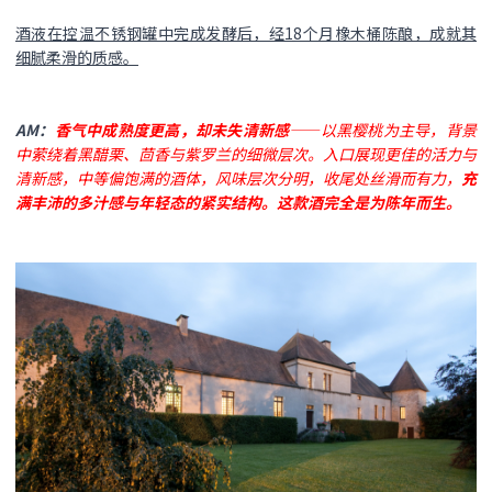
酒液在控温不锈钢罐中完成发酵后，经18个月橡木桶陈酿，成就其
细腻柔滑的质感。
AM：
香气中成熟度更高，却未失清新感
——以黑樱桃为主导，背景
中萦绕着黑醋栗、茴香与紫罗兰的细微层次。入口展现更佳的活力与
清新感，中等偏饱满的酒体，风味层次分明，收尾处丝滑而有力，
充
满丰沛的多汁感与年轻态的紧实结构。这款酒完全是为陈年而生。