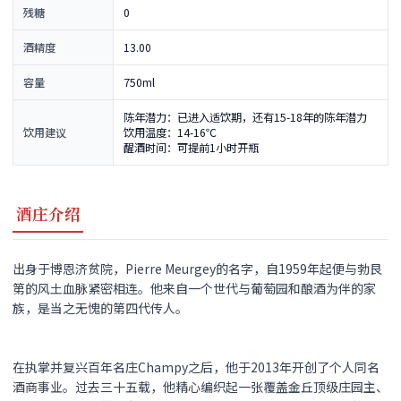
残糖
0
酒精度
13.00
容量
750ml
陈年潜力：已进入适饮期，还有15-18年的陈年潜力
饮用建议
饮用温度：14-16℃
醒酒时间：可提前1小时开瓶
酒庄介绍
出身于博恩济贫院，Pierre Meurgey的名字，自1959年起便与勃艮
第的风土血脉紧密相连。他来自一个世代与葡萄园和酿酒为伴的家
族，是当之无愧的第四代传人。
在执掌并复兴百年名庄Champy之后，他于2013年开创了个人同名
酒商事业。过去三十五载，他精心编织起一张覆盖金丘顶级庄园主、