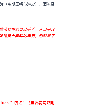
发酵（定期压帽与淋皮）。酒液经
薄荷樱桃的灵动芬芳。入口呈现
既是风土驱动的典范，也彰显了
Juan Gil齐名！《世界葡萄酒地