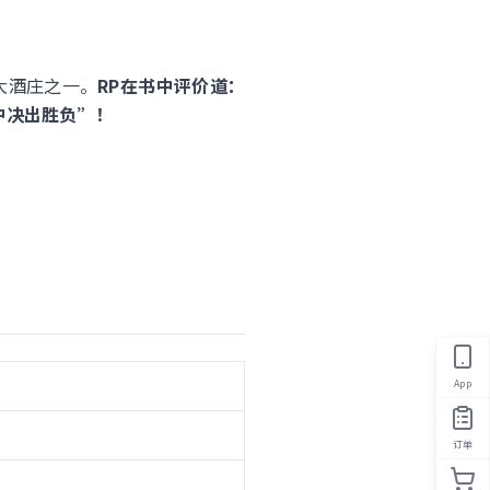
牙六大酒庄之一。
RP在书中评价道：
窖中决出胜负”！
App
订单