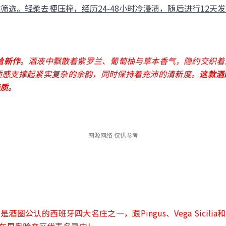
筛选。轻柔去梗压榨，经历24-48小时冷浸渍，随后进行12天
哈新作。
酒液中飘散着紫罗兰、葡萄柚与草本香气，隐约交织着
质感支撑起紧实复杂的余韵，同时保持着充沛的清新度。
这款酒
特质。
图源网络 仅供参考
酒圈公认的西班牙四大名庄之一，跟Pingus、Vega Sicilia和