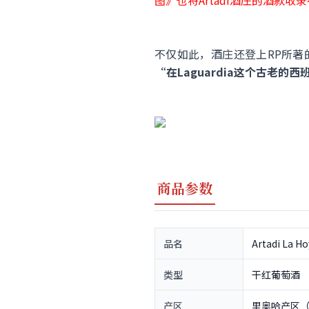
图》也将Artadi酒庄的酒款
不仅如此，酒庄还登上RP所著的《Wo
“在Laguardia这个古老
商品参数
品名
Artadi La H
类型
干红葡萄酒
产区
里奥哈产区（R