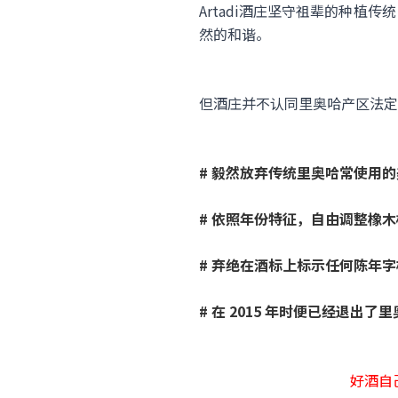
Artadi酒庄坚守祖辈的种
然的和谐。
但酒庄并不认同里奥哈产区法定
# 毅然放弃传统里奥哈常使用
# 依照年份特征，自由调整橡
# 弃绝在酒标上标示任何陈年
# 在 2015 年时便已经退出了里
好酒自