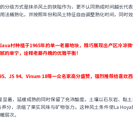
的分级方式是抹杀风土的狭隘作为，更不认同熟成时间越长代表
用法桶熟化，并按照年份和风土特征自由调整熟化时间，同时效
ar de Alava村种植于1965年的单一老藤地块，精巧展现出产
腻的单宁，诠释老藤丹魄的优雅平衡！
、WA 95、JS 94、Vinum 18等一众名家高分盛赞，强烈推荐给
温差显著，延缓成熟的同时保留了充沛酸度。土壤以石灰岩、黏
养分，浓缩了果实风味与矿物张力。这种风土条件使La Hoy
暖层次。