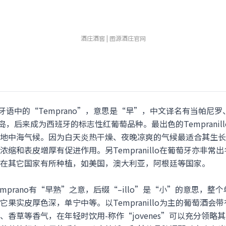
酒庄酒窖 | 图源酒庄官网
于西班牙语中的“Temprano”，意思是“早”，中文译名有当帕
利亚半岛，后来成为西班牙的标志性红葡萄品种。最出色的Temprani
地中海气候。因为白天炎热干燥、夜晚凉爽的气候最适合其生长
缩和表皮增厚有促进作用。另Tempranillo在葡萄牙亦非
在其它国家有所种植，如美国，澳大利亚，阿根廷等国家。
析，Temprano有“早熟”之意，后缀“–illo”是“小”的意思
果实皮厚色深，单宁中等。以Tempranillo为主的葡萄酒会
香草等香气，在年轻时饮用-称作“jovenes”可以充分领略