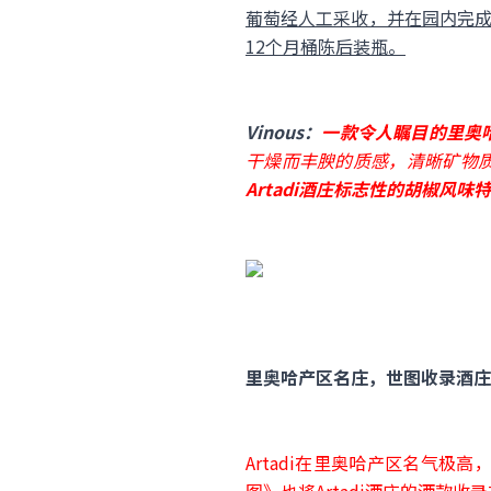
葡萄经人工采收，并在园内完成
12个月桶陈后装瓶。
Vinous：
一款令人瞩目的里奥
干燥而丰腴的质感，清晰矿物
Artadi酒庄标志性的胡椒风味
里奥哈产区名庄，世图收录酒庄
Artadi在里奥哈产区名气极高，是