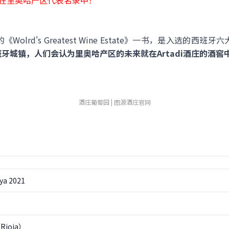
收录在里奥哈产区代表名录中！
lrd's Greatest Wine Estate》一书，是入选的西班
的西班牙城镇，人们会认为里奥哈产区的未来就在Artadi酒庄的酒
酒庄葡萄园 | 图源酒庄官网
oya 2021
ioja）