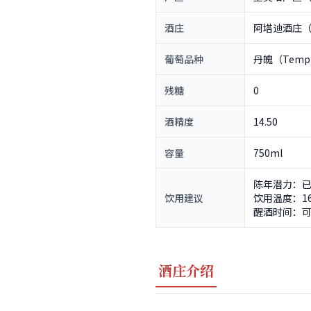
酒庄
阿塔迪酒庄（A
葡萄品种
丹魄（Tempr
残糖
0
酒精度
14.50
容量
750ml
陈年潜力：已
饮用建议
饮用温度：16
醒酒时间：可
酒庄介绍