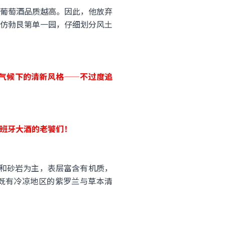
葡萄酒品质越高。因此，他放弃
仿勃艮第单一园，仔细划分风土
区冷凉微气候下的清新风格——不过度追
喜欢西班牙大酒的老饕们！
土和砂岩为主，表层富含有机质，
a既有冷凉地区的紫罗兰与草本清