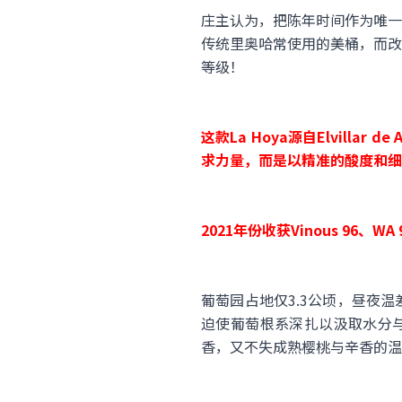
庄主认为，把陈年时间作为唯一
传统里奥哈常使用的美桶，而改
等级！
这款La Hoya源自Elvill
求力量，而是以精准的酸度和细
2021年份收获Vinous 96
葡萄园占地仅3.3公顷，昼夜
迫使葡萄根系深扎以汲取水分与
香，又不失成熟樱桃与辛香的温