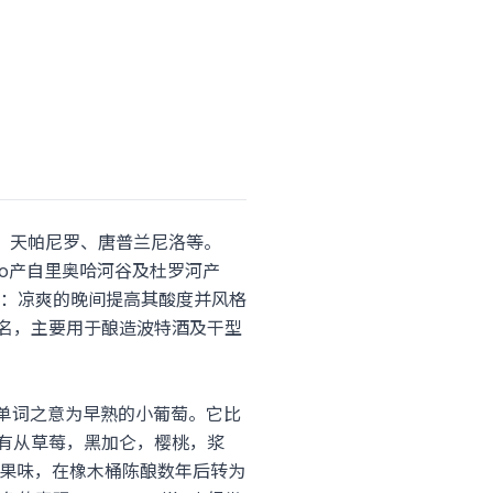
尼罗、天帕尼罗、唐普兰尼洛等。
llo产自里奥哈河谷及杜罗河产
：凉爽的晚间提高其酸度并风格
常出名，主要用于酿造波特酒及干型
，整个单词之意为早熟的小葡萄。它比
带有从草莓，黑加仑，樱桃，浆
其果味，在橡木桶陈酿数年后转为