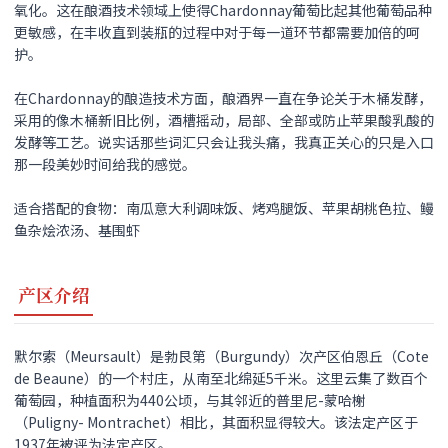
氧化。这在酿酒技术领域上使得Chardonnay葡萄比起其他葡萄品种
更敏感，在丰收直到装瓶的过程中对于每一道环节都需要加倍的呵
护。
在Chardonnay的酿造技术方面，酿酒界一直在争论关于木桶发酵，
采用的像木桶新旧比例，酒槽摇动，局部、全部或防止苹果酸乳酸的
发酵等工艺。说实话那些词汇只会让我头痛，我真正关心的只是入口
那一段美妙时间给我的感觉。
适合搭配的食物：南瓜意大利调味饭、烤鸡腿饭、苹果胡桃色拉、鳗
鱼杂烩浓汤、基围虾
产区介绍
默尔索（Meursault）是勃艮第（Burgundy）次产区伯恩丘（Cote
de Beaune）的一个村庄，从南至北绵延5千米。这里云集了数百个
葡萄园，种植面积为440公顷，与其邻近的普里尼-蒙哈榭
（Puligny- Montrachet）相比，其面积显得较大。该法定产区于
1937年被评为法定产区。