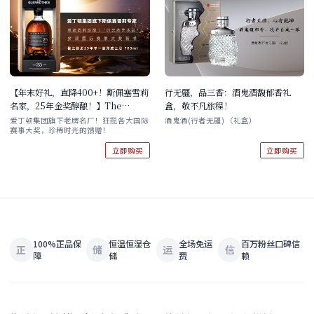
【年末好礼，直降400+！斯佩塞雪莉
行无疆，品三香：酒鬼酒馥郁香礼
名家，25年金奖醇酿！】The
盒，敬不凡旅程！
Glenrothes 格兰路思25年斯贝赛单
爱丁顿集团旗下老牌名厂！狂揽各大国际
酒鬼酒(行者无疆) （礼盒）
赛事大奖，珍稀时光的馈赠！
一麦芽威士忌 700ml 礼盒装
立即购买
立即购买
100%正品保
恒温恒湿仓
全场免运
百万粉丝口碑信
正
储
运
信
障
储
费
赖