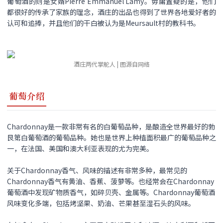
葡萄酒的则是女婿Pierre Emmanuel Lamy。毋庸置疑的是，他们
都很好的传承了家族的理念，酒庄的出品也得到了世界各地爱好者的
认可和追捧，并且他们的干白被认为是Meursault村的教科书。
酒庄两代掌舵人 | 图源自网络
葡萄介绍
Chardonnay是一款非常有名的白葡萄品种，是酿造全世界最好的勃
艮第白葡萄酒的葡萄品种。她也是世界上种植面积最广的葡萄品种之
一，在法国、美国和澳大利亚表现的尤为完美。
关于Chardonnay香气、风味的描述有非常多种，最常见的
Chardonnay香气有黄油、香蕉、菠萝等。也经常会在Chardonnay
葡萄酒中发现矿物质香气，如碎贝壳、金属等。Chardonnay葡萄酒
风味变化多端，包括烤坚果、奶油、芒果甚至湿石头的风味。