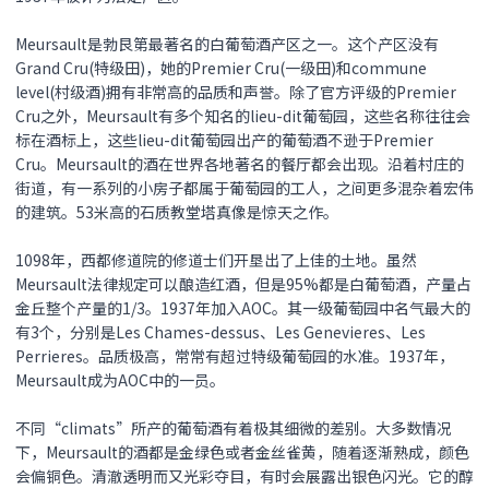
Meursault是勃艮第最著名的白葡萄酒产区之一。这个产区没有
Grand Cru(特级田)，她的Premier Cru(一级田)和commune
level(村级酒)拥有非常高的品质和声誉。除了官方评级的Premier
Cru之外，Meursault有多个知名的lieu-dit葡萄园，这些名称往往会
标在酒标上，这些lieu-dit葡萄园出产的葡萄酒不逊于Premier
Cru。Meursault的酒在世界各地著名的餐厅都会出现。沿着村庄的
街道，有一系列的小房子都属于葡萄园的工人，之间更多混杂着宏伟
的建筑。53米高的石质教堂塔真像是惊天之作。
1098年，西都修道院的修道士们开垦出了上佳的土地。虽然
Meursault法律规定可以酿造红酒，但是95%都是白葡萄酒，产量占
金丘整个产量的1/3。1937年加入AOC。其一级葡萄园中名气最大的
有3个，分别是Les Chames-dessus、Les Genevieres、Les
Perrieres。品质极高，常常有超过特级葡萄园的水准。1937年，
Meursault成为AOC中的一员。
不同“climats”所产的葡萄酒有着极其细微的差别。大多数情况
下，Meursault的酒都是金绿色或者金丝雀黄，随着逐渐熟成，颜色
会偏铜色。清澈透明而又光彩夺目，有时会展露出银色闪光。它的醇