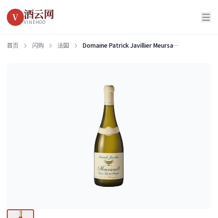
酒云网
V
VINEHOO
首页
闪购
法国
Domaine Patrick Javillier Meursault Cuvee Tete de Murger 2021