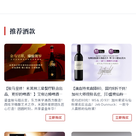
推荐酒款
【骏马呈祥！米其林三星餐厅联合出
【滴血特卖直降80，国均8折不到！
品，更好的啤酒！】艾帝达姆啤酒马
加州大师级别名庄，JD盛赞仙粉
年生肖限量版 750ml
黛！】Seghesio Cortina
鎏金骏马踏云至，东方美学遇西方酿造！
低均近80元！WS＆JD 93！加州索诺马仙
西班牙精酿艺术之作，米其林星厨团队匠
粉黛名庄出品！Jeb Dunnuck：一款令
Zinfandel 2019 现货速发！
心打造！团圆时刻，共享鎏金年华！
人震撼的仙粉黛！
立即购买
立即购买