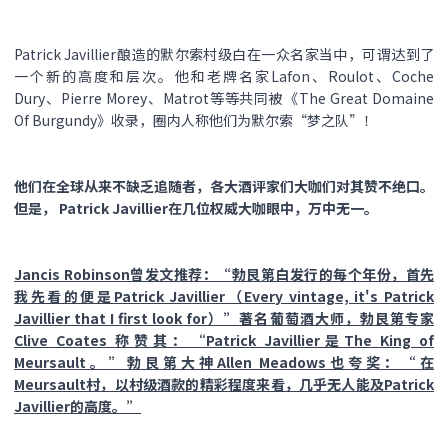
Patrick Javillier酿造的默尔索村级白在一众名家当中，可谓达到了
一个新的高度和层次。他和老牌名家Lafon、Roulot、Coche
Dury、Pierre Morey、Matrot等等共同被《The Great Domaine
Of Burgundy》收录，圈内人称他们为默尔索“梦之队”！
他们在全球从来不缺乏追随者，各大酒评家们大咖们对其赞不绝口。
但是， Patrick Javillier在几位权威大咖眼中，万中无一。
Jancis Robinson曾发文推荐：“勃艮第白发行的每个年份，首先
我先看的便是Patrick Javillier（Every vintage, it's Patrick
Javillier that I first look for）”著名葡萄酒大师，勃艮第专家
Clive Coates 称赞其：“Patrick Javillier是The King of
Meursault。”勃艮第大神Allen Meadows也夸奖：“在
Meursault村，以村级酒款的精彩程度来看，几乎无人能及Patrick
Javillier的高度。”