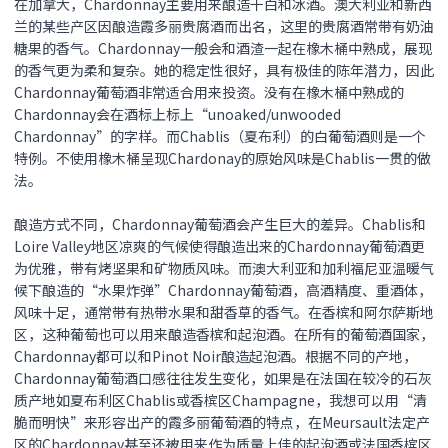
在加拿大，Chardonnay主要用来酿造干白和冰酒。澳大利亚和新西
兰的某些产区因酿造霞多丽贵腐酒而出名，这里的贵腐酒常带有奶油
糖果的香气。Chardonnay一般会和酒渣一起在橡木桶中熟成，展现
的香气更为柔和复杂。她的稳定性很好，具有极佳的陈年潜力，因此
Chardonnay葡萄酒非常适合用来投资。没有在橡木桶中熟成的
Chardonnay会在酒标上标上“unoaked/unwooded
Chardonnay”的字样。而Chablis（夏布利）的白葡萄酒则是一个
特例。不使用橡木桶呈现Chardonay的原始风味是Chablis一贯的做
法。
酿造方式不同，Chardonnay葡萄酒会产生巨大的差异。Chablis和
Loire Valley地区凉爽的气候使得酿造出来的Chardonnay葡萄酒更
为优雅，带有烤坚果和矿物质风味。而澳大利亚和加利福尼亚温暖气
候下酿造的“水果炸弹”Chardonnay葡萄酒，高酒精度、重酒体，
风味十足，通常带有热带水果和甜香草的香气。在香槟和阿尔萨斯地
区，这种葡萄也可以用来酿造香槟和起泡酒。在所有的葡萄酒国家，
Chardonnay都可以和Pinot Noir酿造起泡酒。根据不同的产地，
Chardonnay葡萄酒口感往往发生变化，如果是在法国在较冷的石灰
质产地如夏布利区Chablis或香槟区Champagne，我想可以用“清
脆而明快”来形容出产的霞多丽葡萄酒的特点，在Meursault法定产
区的Chardonnay甚至还被用来作为质量上佳的起泡酒或法国香槟区