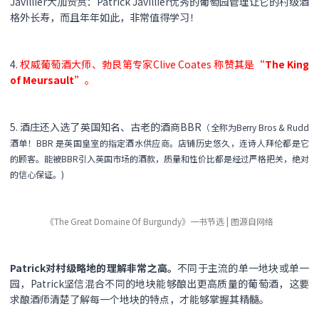
Javillier大加赞赏：Patrick Javillier优秀的葡萄园管理让它的村级酒
格外长寿，而且年年如此，非常值得学习！
4.
权威葡萄酒大师、勃艮第专家Clive Coates 称赞其是
“The King
of Meursault”
。
5. 酒庄还入选了英国知名、古老的酒商BBR
（全称为Berry Bros & Rudd
酒单！BBR 是英国皇室的指定酒水供应商。店铺历史悠久，连诗人拜伦都是它
的顾客。能被BBR引入英国市场的酒款，质量和性价比都是经过严格把关，绝对
的信心保证。)
《The Great Domaine Of Burgundy》一书节选 | 图源自网络
Patrick对村级略地的理解非常之高。
不同于主流的单一地块或单一
园，Patrick坚信混合不同的地块能够酿出更高质量的葡萄酒，这要
求酿酒师清楚了解每一个地块的特点，才能够掌握其精髓。