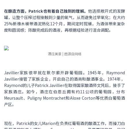
在酿造方面，Patrick也有着自己独到的理解。
他选择敞开式的发酵
罐，让整个压榨过程接触到少量的氧气，从而避免过早氧化；在大约
25%新橡木桶带酒泥熟化12个月，期间定时搅桶，为酒体带来复杂
度和圆润感；陈酿完成后的酒液，再根据经验进行混合调配。
酒庄美景 | 图源自网络
Javillier家族很早就在默尔索开辟葡萄园。1945年，Raymond
Javillier接管了家族企业，开启自己的酒商和酿酒事业。1974年，
Raymond的儿子Patrick Javillier在取得国家酿酒师文凭后，接手了
家族酒庄。如今，酒庄在伯恩丘拥有约11公顷的葡萄园，分布
Meursault、Puligny Montrachet和Aloxe Corton等优质白葡萄酒
产区。
现在，Patrick的女儿Marion在负责红葡萄酒的酿酒工作，而操刀白