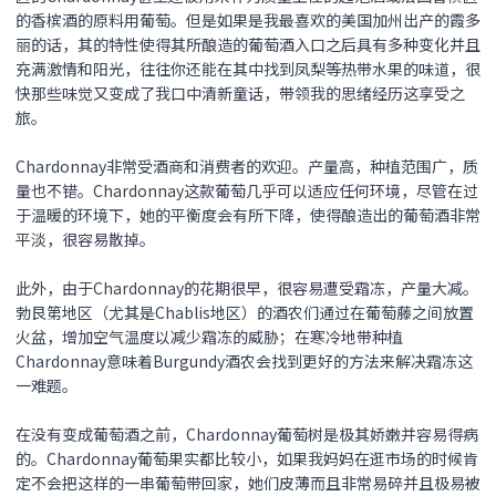
的香槟酒的原料用葡萄。但是如果是我最喜欢的美国加州出产的霞多
丽的话，其的特性使得其所酿造的葡萄酒入口之后具有多种变化并且
充满激情和阳光，往往你还能在其中找到凤梨等热带水果的味道，很
快那些味觉又变成了我口中清新童话，带领我的思绪经历这享受之
旅。
Chardonnay非常受酒商和消费者的欢迎。产量高，种植范围广，质
量也不错。Chardonnay这款葡萄几乎可以适应任何环境，尽管在过
于温暖的环境下，她的平衡度会有所下降，使得酿造出的葡萄酒非常
平淡，很容易散掉。
此外，由于Chardonnay的花期很早，很容易遭受霜冻，产量大减。
勃艮第地区（尤其是Chablis地区）的酒农们通过在葡萄藤之间放置
火盆，增加空气温度以减少霜冻的威胁；在寒冷地带种植
Chardonnay意味着Burgundy酒农会找到更好的方法来解决霜冻这
一难题。
在没有变成葡萄酒之前，Chardonnay葡萄树是极其娇嫩并容易得病
的。Chardonnay葡萄果实都比较小，如果我妈妈在逛市场的时候肯
定不会把这样的一串葡萄带回家，她们皮薄而且非常易碎并且极易被