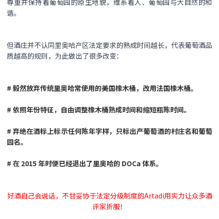
尊重并保持着葡萄园的原生地貌，维系着人、葡萄园与大自然的和
谐。
但酒庄并不认同里奥哈产区法定要求的熟成时间越长，代表葡萄酒品
质越高的规则，为此做出了很多改变：
# 毅然放弃传统里奥哈常使用的美国橡木桶，改用法国橡木桶。
# 依照年份特征，自由调整橡木桶熟成时间和缩短瓶陈时间。
# 弃绝在酒标上标示任何陈年字样，只标出产葡萄酒的村庄名和葡萄
园名。
# 在 2015 年时便已经退出了里奥哈的 DOCa 体系。
好酒自己会说话，不甘妥协于法定分级制度的Artadi用实力让众多酒
评家折服！