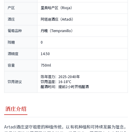
产区
里奥哈产区（Rioja）
酒庄
阿塔迪酒庄（Artadi）
葡萄品种
丹魄（Tempranillo）
残糖
0
酒精度
14.50
容量
750ml
陈年潜力：2025-2040年
饮用建议
饮用温度：16-18℃
醒酒时间：提前2小时开瓶醒酒
酒庄介绍
Artadi酒庄坚守祖辈的种植传统，以有机种植和可持续发展为理念，