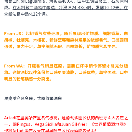
葡萄园位处Laguardia，海拔高480米，园中土壤由黏土，石灰岩构
成。
在木制敞口酒桶中酿造，冷浸渍24-48小时，发酵10-12天。在
全新法桶中熟化12个月。
From JS：起初香气有些还原，随后展现出矿物质、细嫩香草、白
胡椒、牡蛎壳、木槿花、新鲜蓝莓和森林浆果的浓郁香气。口感圆润
通透，张力十足，单宁细腻无瑕。余味悠长，矿物质气息主导。
From WA：开瓶香气稍显还原，需要在杯中稍作停留才能充分绽
放。这款酒比以往年份的口感更显清脆，口感优秀，单宁优雅。口中
明显的粉笔质感十分突出。
里奥哈产区名庄，世图收录酒庄
Artadi在里奥哈产区名气极高，是葡萄酒圈公认的西班牙 4 大名庄之
一，跟Pingus、Vega Sicilia和Juan Gil齐名！《世界葡萄酒地图》
也将Artadi酒庄收录在里奥哈产区代表酒款名录中！