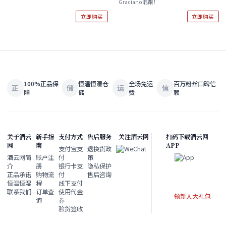
Graciano混酿！
立即购买
立即购买
100%正品保
恒温恒湿仓
全场免运
百万粉丝口碑信
正
储
运
信
障
储
费
赖
关于酒云
新手指
支付方式
售后服务
关注酒云网
扫码下载酒云网
网
南
APP
支付宝支
退换货政
酒云网简
账户注
付
策
介
册
银行卡支
隐私保护
正品承诺
购物流
付
售后咨询
恒温恒湿
程
线下支付
联系我们
订单查
使用代金
领新人大礼包
询
券
验货签收