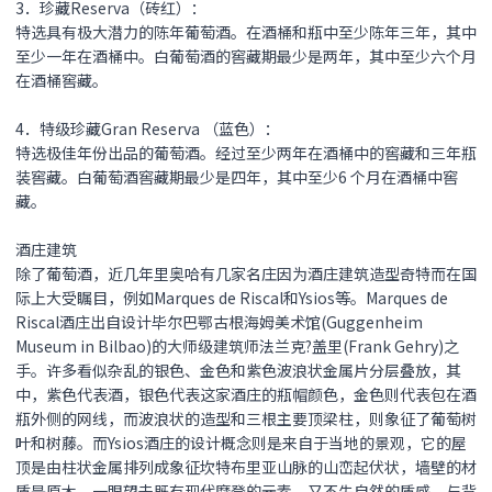
3．珍藏Reserva（砖红）：
特选具有极大潜力的陈年葡萄酒。在酒桶和瓶中至少陈年三年，其中
至少一年在酒桶中。白葡萄酒的窖藏期最少是两年，其中至少六个月
在酒桶窖藏。
4．特级珍藏Gran Reserva （蓝色）：
特选极佳年份出品的葡萄酒。经过至少两年在酒桶中的窖藏和三年瓶
装窖藏。白葡萄酒窖藏期最少是四年，其中至少6 个月在酒桶中窖
藏。
酒庄建筑
除了葡萄酒，近几年里奥哈有几家名庄因为酒庄建筑造型奇特而在国
际上大受瞩目，例如Marques de Riscal和Ysios等。Marques de
Riscal酒庄出自设计毕尔巴鄂古根海姆美术馆(Guggenheim
Museum in Bilbao)的大师级建筑师法兰克?盖里(Frank Gehry)之
手。许多看似杂乱的银色、金色和紫色波浪状金属片分层叠放，其
中，紫色代表酒，银色代表这家酒庄的瓶帽颜色，金色则代表包在酒
瓶外侧的网线，而波浪状的造型和三根主要顶梁柱，则象征了葡萄树
叶和树藤。而Ysios酒庄的设计概念则是来自于当地的景观，它的屋
顶是由柱状金属排列成象征坎特布里亚山脉的山峦起伏状，墙壁的材
质是原木，一眼望去既有现代摩登的元素，又不失自然的质感，与背