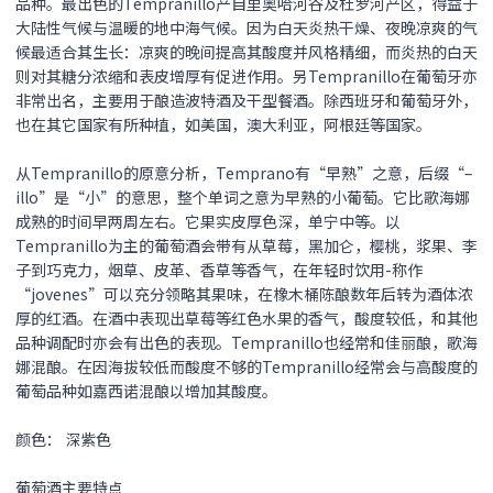
品种。最出色的Tempranillo产自里奥哈河谷及杜罗河产区，得益于
大陆性气候与温暖的地中海气候。因为白天炎热干燥、夜晚凉爽的气
候最适合其生长：凉爽的晚间提高其酸度并风格精细，而炎热的白天
则对其糖分浓缩和表皮增厚有促进作用。另Tempranillo在葡萄牙亦
非常出名，主要用于酿造波特酒及干型餐酒。除西班牙和葡萄牙外，
也在其它国家有所种植，如美国，澳大利亚，阿根廷等国家。
从Tempranillo的原意分析，Temprano有“早熟”之意，后缀“–
illo”是“小”的意思，整个单词之意为早熟的小葡萄。它比歌海娜
成熟的时间早两周左右。它果实皮厚色深，单宁中等。以
Tempranillo为主的葡萄酒会带有从草莓，黑加仑，樱桃，浆果、李
子到巧克力，烟草、皮革、香草等香气，在年轻时饮用-称作
“jovenes”可以充分领略其果味，在橡木桶陈酿数年后转为酒体浓
厚的红酒。在酒中表现出草莓等红色水果的香气，酸度较低，和其他
品种调配时亦会有出色的表现。Tempranillo也经常和佳丽酿，歌海
娜混酿。在因海拔较低而酸度不够的Tempranillo经常会与高酸度的
葡萄品种如嘉西诺混酿以增加其酸度。
颜色： 深紫色
葡萄酒主要特点