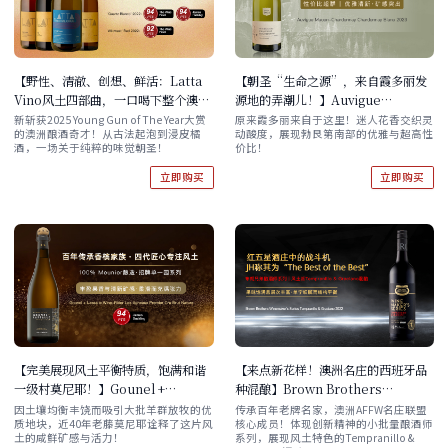
【野性、清澈、创想、鲜活：Latta
【朝圣“生命之源”，来自霞多丽发
Vino风土四部曲，一口喝下整个澳洲
源地的弄潮儿！】Auvigue
的想象力！】Latta Vino 'Essential
Chardonnay de Chardonnay
新斩获2025 Young Gun of The Year大赏
原来霞多丽来自于这里！迷人花香交织灵
的澳洲酿酒奇才！从古法起泡到浸皮橘
动酸度，展现勃艮第南部的优雅与超高性
Crisis' Lat Pet Nat Non Dos
Blanc 2023 单支/双支/六支 现货速
酒，一场关于纯粹的味觉朝圣！
价比！
2022 / 'Quartz Bianco' 2022 / Ex
发
Nihilo Pinot Gris 2024 /
立即购买
立即购买
'Wildwest' Red 2022
【完美展现风土平衡特质，饱满和谐
【来点新花样！澳洲名庄的西班牙品
一级村莫尼耶！】Gounel +
种混酿】Brown Brothers
Lassalle Wine-Rider Les
Winemaker's Series
因土壤均衡丰饶而吸引大批羊群放牧的优
传承百年老牌名家，澳洲AFFW名庄联盟
质地块，近40年老藤莫尼耶诠释了这片风
核心成员！体现创新精神的小批量酿酒师
Agneaux Premier Cru Brut
Tempranillo & Graciano 2022 直
土的咸鲜矿感与活力！
系列，展现风土特色的Tempranillo &
Nature
降20！