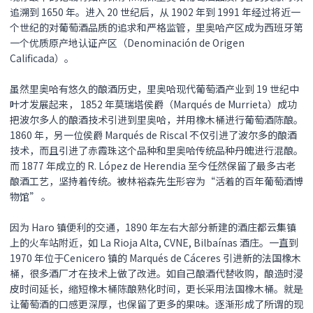
追溯到 1650 年。进入 20 世纪后，从 1902 年到 1991 年经过将近一
个世纪的对葡萄酒品质的追求和严格监管，里奥哈产区成为西班牙第
一个优质原产地认证产区（Denominación de Origen
Calificada）。
虽然里奥哈有悠久的酿酒历史，里奥哈现代葡萄酒产业到 19 世纪中
叶才发展起来， 1852 年莫瑞塔侯爵（Marqués de Murrieta）成功
把波尔多人的酿酒技术引进到里奥哈，并用橡木桶进行葡萄酒陈酿。
1860 年，另一位侯爵 Marqués de Riscal 不仅引进了波尔多的酿酒
技术，而且引进了赤霞珠这个品种和里奥哈传统品种丹魄进行混酿。
而 1877 年成立的 R. López de Herendia 至今任然保留了最多古老
酿酒工艺，坚持着传统。被林裕森先生形容为“活着的百年葡萄酒博
物馆” 。
因为 Haro 镇便利的交通，1890 年左右大部分新建的酒庄都云集镇
上的火车站附近，如 La Rioja Alta, CVNE, Bilbaínas 酒庄。一直到
1970 年位于Cenicero 镇的 Marqués de Cáceres 引进新的法国橡木
桶，很多酒厂才在技术上做了改进。如自己酿酒代替收购，酿造时浸
皮时间延长，缩短橡木桶陈酿熟化时间，更长采用法国橡木桶。就是
让葡萄酒的口感更深厚，也保留了更多的果味。逐渐形成了所谓的现