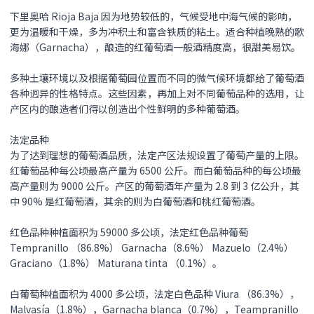
下里奥哈 Rioja Baja 因为地势较低的，气候受地中海气候的影响，
更为温暖和干燥，多为冲积土和富含铁质的粘土。适合种植晚熟的歌
海娜（Garnacha），酿造的红葡萄酒一般酒精度高，很甜美易饮。
多种土壤环境以及根据葡萄园位置而不同的微气候环境都给了葡萄酒
各种迥异的性格特点。这些因素，再加上对不同葡萄品种的选用，让
产区内的酿造者们得以创造出个性鲜明的多种葡萄酒。
法定品种
为了达到理想的葡萄酒品质，法定产区法规设置了葡萄产量的上限。
红葡萄品种每公顷最高产量为 6500 公斤。而白葡萄品种的每公顷最
高产量则为 9000 公斤。产区的葡萄酒年产量为 2.8 到 3 亿公升，其
中 90% 是红葡萄酒，其余的则为白葡萄酒和桃红葡萄酒。
红色品种种植面积为 59000 多公顷，法定红色品种葡萄
Tempranillo （86.8%） Garnacha（8.6%） Mazuelo（2.4%）
Graciano（1.8%） Maturana tinta （0.1%）。
白葡萄种植面积为 4000 多公顷，法定白色品种 Viura （86.3%），
Malvasía（1.8%），Garnacha blanca（0.7%），Teampranillo