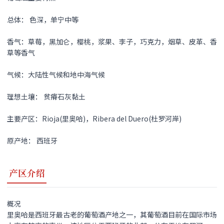
总体： 色深，单宁中等
香气：草莓，黑加仑，樱桃，浆果、李子，巧克力，烟草、皮革、香
草等香气
气候：大陆性气候和地中海气候
理想土壤： 贫瘠石灰黏土
主要产区：Rioja(里奥哈)，Ribera del Duero(杜罗河岸)
原产地： 西班牙
产区介绍
概况
里奥哈是西班牙最古老的葡萄酒产地之一，其葡萄酒目前在国际市场