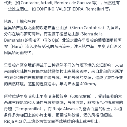
代派（如 Contador, Artadi, Remírez de Ganuza 等），当然还有
一些独立酒庄，如 CONTINO, VALDEPIEDRA, Remelluri 等。
地理、土壤和气候
里奥哈产区以北面的坎塔布里亚山脉（Sierra Cantabria）为屏障，
分布在埃布罗河两岸。而发源于德曼达山脉 (Sierra de la
Demanda) 的奥哈河（Río Oja）北流之后在里奥哈的葡萄酒重镇阿
罗（Haro）流入埃布罗河,向东南流去，注入地中海。里奥哈自治区
因奥哈河而得名。
里奥哈产区全境都得益于三种迥然不同的气候环境的交汇影响：来自
南部的大陆性气候偶尔翻越曼德拉山脉带来影响，来自北部的大西洋
气候和和来自东部的地中海气候。三种气候的交织，造成了复杂多变
的自然环境。这里的温度适中，年均降水量 400mm。
阿拉维萨里奥哈和上里奥哈海拔较高（600m左右），受到显著的大
西洋气候影响和大陆性气候的影响，气候凉爽，非常适合种植早熟的
丹魄（Tempranillo），而 Rioja Alavesa 为富含白垩的粘土，种植
条件多为梯田上的小片土地，葡萄成熟较慢，酒的风格很细腻。
Rioja Alta 的土壤多为富含白垩或铁质的粘土或冲积土。