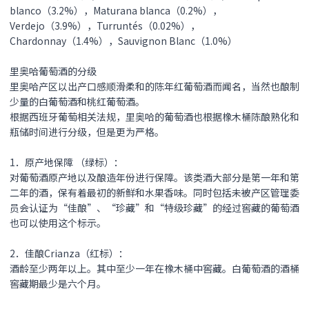
blanco（3.2%），Maturana blanca（0.2%），
Verdejo（3.9%），Turruntés（0.02%），
Chardonnay（1.4%），Sauvignon Blanc（1.0%）
里奥哈葡萄酒的分级
里奥哈产区以出产口感顺滑柔和的陈年红葡萄酒而闻名，当然也酿制
少量的白葡萄酒和桃红葡萄酒。
根据西班牙葡萄相关法规，里奥哈的葡萄酒也根据橡木桶陈酿熟化和
瓶储时间进行分级，但是更为严格。
1．原产地保障 （绿标）：
对葡萄酒原产地以及酿造年份进行保障。该类酒大部分是第一年和第
二年的酒，保有着最初的新鲜和水果香味。同时包括未被产区管理委
员会认证为“佳酿”、“珍藏”和“特级珍藏”的经过窖藏的葡萄酒
也可以使用这个标示。
2．佳酿Crianza（红标）：
酒龄至少两年以上。其中至少一年在橡木桶中窖藏。白葡萄酒的酒桶
窖藏期最少是六个月。