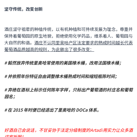
坚守传统，改变创新
酒庄坚守祖辈的种植传统，以有机种植和可持续发展为理念，尊重并
保持着葡萄园的原生地貌，拒绝使用化学药品，维系着人、葡萄园与
大自然的和谐。
酒庄不认同里奥哈产区法定要求的熟成时间越长代表
葡萄酒品质越高的规则，为此做出了很多改变：
# 毅然放弃传统里奥哈常使用的美国橡木桶，改用法国橡木桶；
# 并依照年份特征自由调整橡木桶熟成时间和缩短瓶陈时间；
# 弃绝在酒标上标示任何陈年字样，只标出产葡萄酒的村庄名和葡萄
园名；
# 在 2015 年时便已经退出了里奥哈的 DOCa 体系。
好酒自己会说话，不甘妥协于法定分级制度的Artadi用实力让众多酒
评家折服！