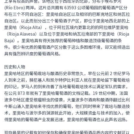
上享有较高的声誉。该地区位于西班牙的北部，分布于埃布罗河
(Río Ebro) 两岸。这片总共拥有 63593 公顷葡萄园的葡萄酒产区分
布在三个不同自治区：里奥哈自治区以及相邻的巴斯克地区和纳瓦拉
自治区。以此而划分出三个葡萄酒子产区，即位于里奥哈西北部的上
里奥哈（Rioja Alta），位于阿拉瓦境内更靠北的的阿拉维萨里奥哈
（Rioja Alavesa）以及位于里奥哈和纳瓦拉南部的下里奥哈（Rioja
Baja）。里奥哈具有得天独厚的葡萄种植和酿造顶级葡萄酒的条
件。很少有优质的葡萄酒产区分散于这么多困难环境，却又能缔造出
具有强烈辨识度的葡萄酒风格。
历史和人物
里奥哈地区的葡萄栽培与酿酒历史非常悠久，早在公元前 2 世纪罗马
人到来之前，腓尼基人和凯尔特伊比利亚人就在里奥哈留下葡萄栽培
的印记，罗马人的到来改善了当地葡萄栽培技术以满足军队的需求，
在公元 873 年就有了里奥哈葡萄酒的文档记载。19 世纪中期，法国
波多尔地区遭受根瘤蚜虫的侵袭，大量波多尔酒商和酿酒师翻过比利
牛斯山涌入里奥哈来寻找优质的葡萄，他们同时带来了栽培与酿造技
术，里奥哈与波尔多的渊源就此开始，大规模资金与技术的加入，使
得里奥哈的葡萄酒产业发展迅速，里奥哈的葡萄酒也从此声名远扬。
现存最早的记载有如何保存和确保里奥哈葡萄酒品质内容的文献可以