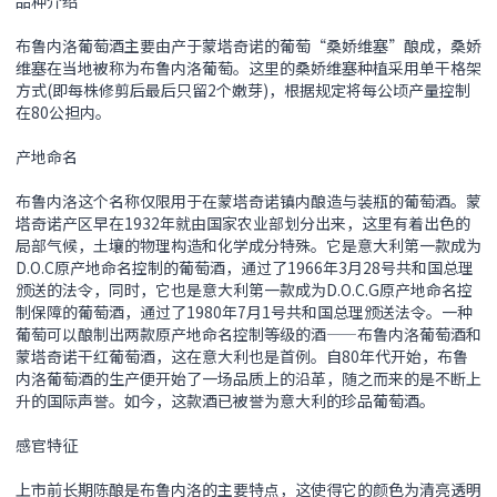
品种介绍
布鲁内洛葡萄酒主要由产于蒙塔奇诺的葡萄“桑娇维塞”酿成，桑娇
维塞在当地被称为布鲁内洛葡萄。这里的桑娇维塞种植采用单干格架
方式(即每株修剪后最后只留2个嫩芽)，根据规定将每公顷产量控制
在80公担内。
产地命名
布鲁内洛这个名称仅限用于在蒙塔奇诺镇内酿造与装瓶的葡萄酒。蒙
塔奇诺产区早在1932年就由国家农业部划分出来，这里有着出色的
局部气候，土壤的物理构造和化学成分特殊。它是意大利第一款成为
D.O.C原产地命名控制的葡萄酒，通过了1966年3月28号共和国总理
颁送的法令，同时，它也是意大利第一款成为D.O.C.G原产地命名控
制保障的葡萄酒，通过了1980年7月1号共和国总理颁送法令。一种
葡萄可以酿制出两款原产地命名控制等级的酒——布鲁内洛葡萄酒和
蒙塔奇诺干红葡萄酒，这在意大利也是首例。自80年代开始，布鲁
内洛葡萄酒的生产便开始了一场品质上的沿革，随之而来的是不断上
升的国际声誉。如今，这款酒已被誉为意大利的珍品葡萄酒。
感官特征
上市前长期陈酿是布鲁内洛的主要特点，这使得它的颜色为清亮透明