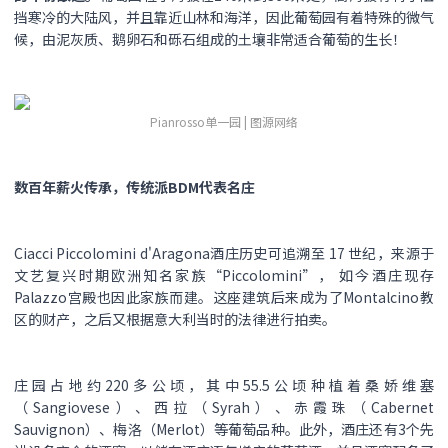
挡寒冷的大陆风，并且靠近山林和海洋，因此葡萄园有着特殊的微气
候，由泥灰质、鹅卵石和砾石组成的土壤非常适合葡萄的生长！
Pianrosso单一园 | 图源网络
数百年薪火传承，传统派BDM代表名庄
Ciacci Piccolomini d'Aragona酒庄历史可追溯至 17 世纪，来源于
文艺复兴时期欧洲知名家族“Piccolomini”， 如今酒庄现存
Palazzo宫殿也因此家族而建。这座建筑后来成为了Montalcino教
区的财产，之后又根据意大利当时的法律进行拍卖。
庄园占地约220多公顷，其中55.5公顷种植着桑娇维塞
（Sangiovese）、西拉（Syrah）、赤霞珠（Cabernet
Sauvignon）、梅洛（Merlot）等葡萄品种。此外，酒庄还有3个先