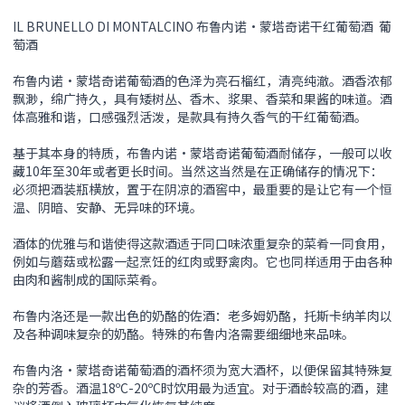
IL BRUNELLO DI MONTALCINO 布鲁内诺•蒙塔奇诺干红葡萄酒 葡
萄酒
布鲁内诺•蒙塔奇诺葡萄酒的色泽为亮石榴红，清亮纯澈。酒香浓郁
飘渺，绵广持久，具有矮树丛、香木、浆果、香菜和果酱的味道。酒
体高雅和谐，口感强烈活泼，是款具有持久香气的干红葡萄酒。
基于其本身的特质，布鲁内诺•蒙塔奇诺葡萄酒耐储存，一般可以收
藏10年至30年或者更长时间。当然这当然是在正确储存的情况下：
必须把酒装瓶横放，置于在阴凉的酒窖中，最重要的是让它有一个恒
温、阴暗、安静、无异味的环境。
酒体的优雅与和谐使得这款酒适于同口味浓重复杂的菜肴一同食用，
例如与蘑菇或松露一起烹饪的红肉或野禽肉。它也同样适用于由各种
由肉和酱制成的国际菜肴。
布鲁内洛还是一款出色的奶酪的佐酒：老多姆奶酪，托斯卡纳羊肉以
及各种调味复杂的奶酪。特殊的布鲁内洛需要细细地来品味。
布鲁内洛•蒙塔奇诺葡萄酒的酒杯须为宽大酒杯，以便保留其特殊复
杂的芳香。酒温18ºC-20ºC时饮用最为适宜。对于酒龄较高的酒，建