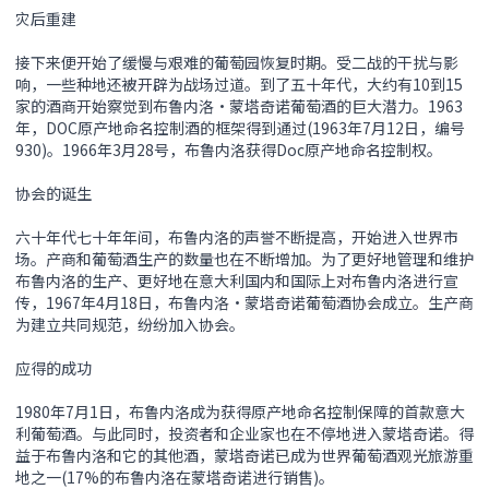
灾后重建
接下来便开始了缓慢与艰难的葡萄园恢复时期。受二战的干扰与影
响，一些种地还被开辟为战场过道。到了五十年代，大约有10到15
家的酒商开始察觉到布鲁内洛•蒙塔奇诺葡萄酒的巨大潜力。1963
年，DOC原产地命名控制酒的框架得到通过(1963年7月12日，编号
930)。1966年3月28号，布鲁内洛获得Doc原产地命名控制权。
协会的诞生
六十年代七十年年间，布鲁内洛的声誉不断提高，开始进入世界市
场。产商和葡萄酒生产的数量也在不断增加。为了更好地管理和维护
布鲁内洛的生产、更好地在意大利国内和国际上对布鲁内洛进行宣
传，1967年4月18日，布鲁内洛•蒙塔奇诺葡萄酒协会成立。生产商
为建立共同规范，纷纷加入协会。
应得的成功
1980年7月1日，布鲁内洛成为获得原产地命名控制保障的首款意大
利葡萄酒。与此同时，投资者和企业家也在不停地进入蒙塔奇诺。得
益于布鲁内洛和它的其他酒，蒙塔奇诺已成为世界葡萄酒观光旅游重
地之一(17%的布鲁内洛在蒙塔奇诺进行销售)。