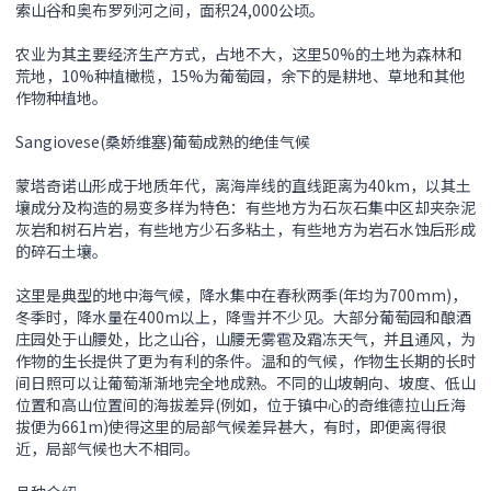
索山谷和奥布罗列河之间，面积24,000公顷。
农业为其主要经济生产方式，占地不大，这里50%的土地为森林和
荒地，10%种植橄榄，15%为葡萄园，余下的是耕地、草地和其他
作物种植地。
Sangiovese(桑娇维塞)葡萄成熟的绝佳气候
蒙塔奇诺山形成于地质年代，离海岸线的直线距离为40km，以其土
壤成分及构造的易变多样为特色：有些地方为石灰石集中区却夹杂泥
灰岩和树石片岩，有些地方少石多粘土，有些地方为岩石水蚀后形成
的碎石土壤。
这里是典型的地中海气候，降水集中在春秋两季(年均为700mm)，
冬季时，降水量在400m以上，降雪并不少见。大部分葡萄园和酿酒
庄园处于山腰处，比之山谷，山腰无雾雹及霜冻天气，并且通风，为
作物的生长提供了更为有利的条件。温和的气候，作物生长期的长时
间日照可以让葡萄渐渐地完全地成熟。不同的山坡朝向、坡度、低山
位置和高山位置间的海拔差异(例如，位于镇中心的奇维德拉山丘海
拔便为661m)使得这里的局部气候差异甚大，有时，即便离得很
近，局部气候也大不相同。