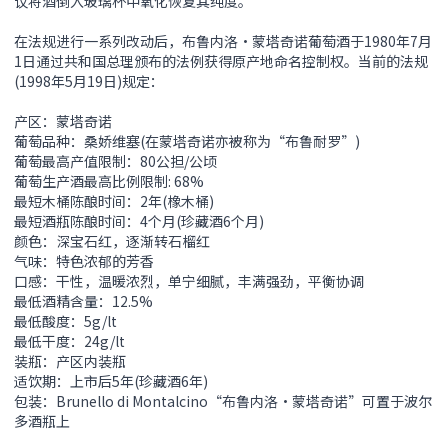
议将酒倒入玻璃杯中氧化恢复其纯度。
在法规进行一系列改动后，布鲁内洛•蒙塔奇诺葡萄酒于1980年7月
1日通过共和国总理颁布的法例获得原产地命名控制权。当前的法规
(1998年5月19日)规定：
产区：蒙塔奇诺
葡萄品种：桑娇维塞(在蒙塔奇诺亦被称为“布鲁耐罗”)
葡萄最高产值限制：80公担/公顷
葡萄生产酒最高比例限制: 68%
最短木桶陈酿时间：2年(橡木桶)
最短酒瓶陈酿时间：4个月(珍藏酒6个月)
颜色：深宝石红，逐渐转石榴红
气味：特色浓郁的芳香
口感：干性，温暖浓烈，单宁细腻，丰满强劲，平衡协调
最低酒精含量：12.5%
最低酸度：5g/lt
最低干度：24g/lt
装瓶：产区内装瓶
适饮期：上市后5年(珍藏酒6年)
包装：Brunello di Montalcino“布鲁内洛•蒙塔奇诺”可置于波尔
多酒瓶上