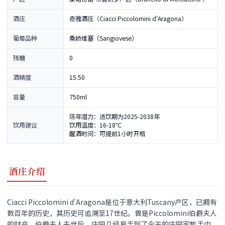
酒庄
奇雅酒庄（Ciacci Piccolomini d'Aragona）
葡萄品种
桑娇维塞（Sangiovese）
残糖
0
酒精度
15.50
容量
750ml
陈年潜力：适饮期为2025-2038年
饮用建议
饮用温度：16-18℃
醒酒时间：可提前1小时开瓶
酒庄介绍
Ciacci Piccolomini d'Aragona是位于意大利Tuscany产区，已拥有
数百年的历史，其历史可追溯至17世纪。曾是Piccolomini伯爵夫人
的财产，伯爵夫人去世后，庄园几经易手到了今天的庄园家族手中。