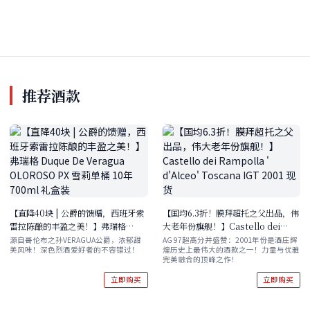
推荐酒款
【直降40块 | 公爵的馈赠，西班牙索
【国均6.3折！膜拜超托之父出品，伟
雷拉陈酿的丰盈之美！】弗瑞格
大老年份旗舰！】Castello dei
Duque De Veragua OLOROSO
Rampolla ' d'Alceo' Toscana
源自哥伦布之孙VERAGUA公爵，浓郁甜
AG 97超高分并盛赞：2001年份是酒庄辉
美风味！深色烈酒爱好者的不容错过！
煌历史上最伟大的酒款之一！力量与优雅
PX 雪莉单桶 10年 700ml 礼盒装
IGT 2001 现货
完美融合的顶峰之作！
立即购买
立即购买