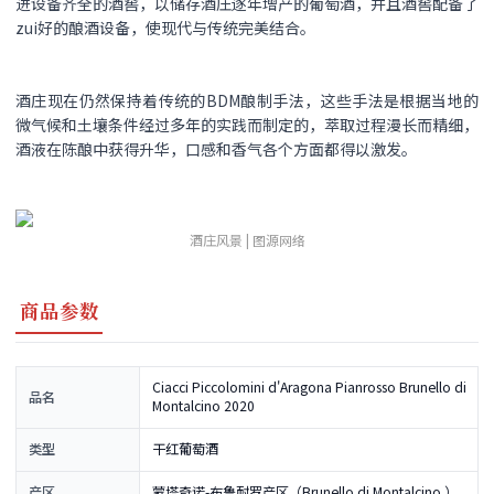
进设备齐全的酒窖，以储存酒庄逐年增产的葡萄酒，并且酒窖配备了
zui好的酿酒设备，使现代与传统完美结合。
酒庄现在仍然保持着传统的BDM酿制手法，这些手法是根据当地的
微气候和土壤条件经过多年的实践而制定的，萃取过程漫长而精细，
酒液在陈酿中获得升华，口感和香气各个方面都得以激发。
酒庄风景 | 图源网络
商品参数
Ciacci Piccolomini d'Aragona Pianrosso Brunello di
品名
Montalcino 2020
类型
干红葡萄酒
产区
蒙塔奇诺-布鲁耐罗产区（Brunello di Montalcino ）