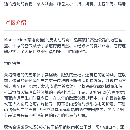
适合搭配的食物：意大利面、烤包菜小牛排、烤鸭、面包牛肉、鸡肝
产区介绍
Montalcino(蒙塔奇诺)的历史与瑰奇：远离繁忙高速公路的地理位
置、干净的空气赋予了蒙塔奇诺自然、未经破坏的良好环境，它奇迹
般地实现了人与自然的和谐相处，自由而随性。
地区特色
蒙塔奇诺的优势来源于其坚硬、肥沃的土地，还有它的葡萄酒。在以
前，这里的葡萄酒生产忠实于传统的托斯卡纳制造方法，并被广为赞
赏。直至19世纪末，蒙塔奇诺才首次进行了提高酿酒原料质量和保
护当地得天独厚自然环境的一系列尝试。于是，Brunello(布鲁耐罗)
葡萄应运而生。时至今日，在长年的酿酒储藏过程中，在它最终被展
现在世人面前之前，深情专一的布鲁内洛葡萄被细心地呵护着。布鲁
内洛葡萄广受喜爱-世界亦以其同样炙热的情感来回应它，学会了细
细品读由有每一瓶酒新创的传奇的结束与开始。
蒙塔奇诺镇(海拔564米)位于锡耶纳以南40公里处，奥尔加山谷、亚