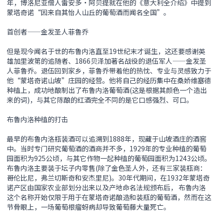
年，博洛尼亚僧人雷安多•阿贝提就在他的《意大利全介绍》中提到
蒙塔奇诺“因来自其怡人山丘的葡萄酒而闻名全国”。
首创者——金发圣人菲鲁乔
但是现今闻名于世的布鲁内洛直至19世纪末才诞生，这还要感谢英
雄加里波第的追随者、1866贝泽加著名战役的退伍军人——金发圣
人菲鲁乔。退伍回到家乡，菲鲁乔带着他的热忱、专业与灵感致力于
他“蒙塔奇诺山坡”庄园的经营。他将自己的经历集中在桑娇维塞德
种植上，成功地酿制出了布鲁内洛葡萄酒(这是根据其颜色一个造出
来的词)，与其它陈酿的红酒完全不同的是它口感强烈、可口。
布鲁内洛种植的打击
最早的布鲁内洛瓶装酒可以追溯到1888年，现藏于山坡酒庄的酒窖
中。当时专门研究葡萄酒的酒商并不多，1929年的专业种植的葡萄
园面积为925公顷，与其它作物一起种植的葡萄园面积为1243公顷。
布鲁内洛主要装于坛子内零售(除了金色圣人外，还有三家装瓶商：
哥伦比尼，弗兰切斯奇和安杰里尼)。30年代期间，在1932年蒙塔奇
诺产区由国家农业部划分出来以及产地命名法规颁布后， 布鲁内洛
这个名称开始仅限于用于在蒙塔奇诺酿造和装瓶的葡萄酒，然而在这
节骨眼上，一场葡萄根瘤蚜病却导致葡萄藤大量死亡。