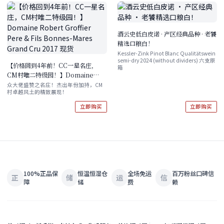
酒云史低白皮诺 · 产区经典品种 · 老饕
精选口粮白！
Kessler-Zink Pinot Blanc Qualitätswein
semi-dry 2024 (without dividers) 六支原
【价格回到4年前！CC一星名庄，
箱
CM村唯二特级园！】Domaine
Robert Groffier Pere & Fils
众大佬盛赞之名庄！杰出年份加持，CM
村卓越风土的精致展现！
Bonnes-Mares Grand Cru 2017
现货
立即购买
立即购买
100%正品保
恒温恒湿仓
全场免运
百万粉丝口碑信
正
储
运
信
障
储
费
赖