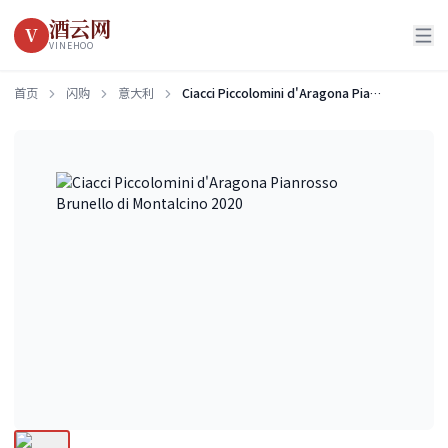
酒云网
V
VINEHOO
首页
闪购
意大利
Ciacci Piccolomini d'Aragona Pianrosso Brunello di Montalcino 2020