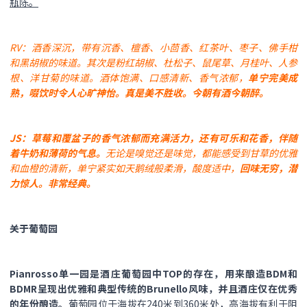
瓶陈。
RV：酒香深沉，带有沉香、檀香、小茴香、红茶叶、枣子、佛手柑
和黑胡椒的味道。其次是粉红胡椒、杜松子、鼠尾草、月桂叶、人参
根、洋甘菊的味道。酒体饱满、口感清新、香气浓郁，
单宁完美成
熟，啜饮时令人心旷神怡。真是美不胜收。今朝有酒今朝醉。
JS：草莓和覆盆子的香气浓郁而充满活力，还有可乐和花香，伴随
着牛奶和薄荷的气息。
无论是嗅觉还是味觉，都能感受到甘草的优雅
和血橙的清新，单宁紧实如天鹅绒般柔滑，酸度适中，
回味无穷，潜
力惊人。非常经典。
关于葡萄园
Pianrosso单一园是酒庄葡萄园中TOP的存在，用来酿造BDM和
BDMR呈现出优雅和典型传统的Brunello风味，并且酒庄仅在优秀
的年份酿造。
葡萄园位于海拔在240米到360米处，高海拔有利于阻