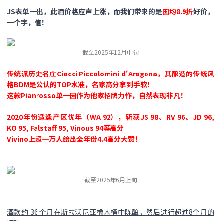
JS表单一出，此酒价格应声上涨，而我们带来的是
国均8.9折
好价，
一个字，值！
截至2025年12月中旬
传统派历史名庄Ciacci Piccolomini d'Aragona，其酿造的传统风
格BDM是公认的TOP水准，名家高分拿到手软！
这款Pianrosso单一园作为他家招牌力作，自然表现非凡！
2020年份适逢产区优年（WA 92），斩获JS 98、RV 96、JD 96,
KO 95, Falstaff 95, Vinous 94等高分
Vivino上超一万人给出全年份4.4高分大赞！
截至2025年6月上旬
酒款约 36 个月在斯拉沃尼亚橡木桶中陈酿，然后进行超过8个月的