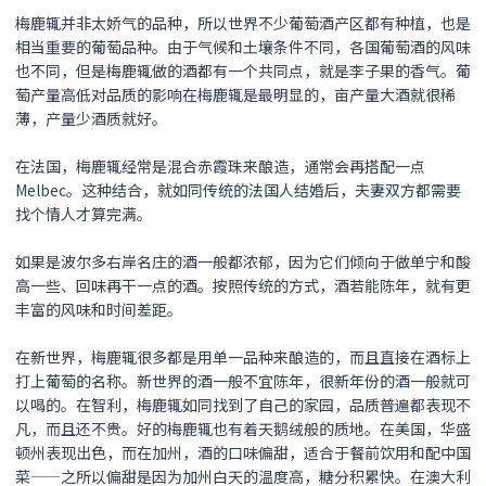
梅鹿辄并非太娇气的品种，所以世界不少葡萄酒产区都有种植，也是
相当重要的葡萄品种。由于气候和土壤条件不同，各国葡萄酒的风味
也不同，但是梅鹿辄做的酒都有一个共同点，就是李子果的香气。葡
萄产量高低对品质的影响在梅鹿辄是最明显的，亩产量大酒就很稀
薄，产量少酒质就好。
在法国，梅鹿辄经常是混合赤霞珠来酿造，通常会再搭配一点
Melbec。这种结合，就如同传统的法国人结婚后，夫妻双方都需要
找个情人才算完满。
如果是波尔多右岸名庄的酒一般都浓郁，因为它们倾向于做单宁和酸
高一些、回味再干一点的酒。按照传统的方式，酒若能陈年，就有更
丰富的风味和时间差距。
在新世界，梅鹿辄很多都是用单一品种来酿造的，而且直接在酒标上
打上葡萄的名称。新世界的酒一般不宜陈年，很新年份的酒一般就可
以喝的。在智利，梅鹿辄如同找到了自己的家园，品质普遍都表现不
凡，而且还不贵。好的梅鹿辄也有着天鹅绒般的质地。在美国，华盛
顿州表现出色，而在加州，酒的口味偏甜，适合于餐前饮用和配中国
菜——之所以偏甜是因为加州白天的温度高，糖分积累快。在澳大利