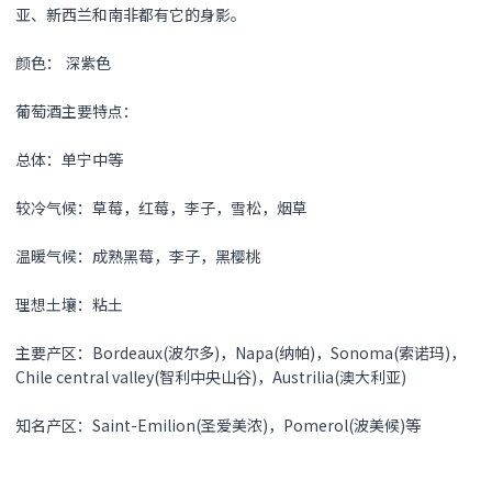
亚、新西兰和南非都有它的身影。
颜色： 深紫色
葡萄酒主要特点：
总体：单宁中等
较冷气候：草莓，红莓，李子，雪松，烟草
温暖气候：成熟黑莓，李子，黑樱桃
理想土壤：粘土
主要产区：Bordeaux(波尔多)，Napa(纳帕)，Sonoma(索诺玛)，
Chile central valley(智利中央山谷)，Austrilia(澳大利亚)
知名产区：Saint-Emilion(圣爱美浓)，Pomerol(波美候)等