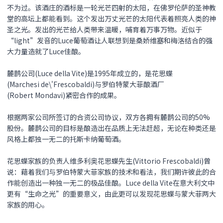
不为过。该酒庄的酒标是一轮光芒四射的太阳，在佛罗伦萨的圣神教
堂的高坛上都能看到。这个发出万丈光芒的太阳代表着照亮人类的神
圣之光。发出的光芒给人类带来温暖，哺育着万事万物。近似于
“light”发音的Luce葡萄酒让人联想到是桑娇维塞和梅洛结合的强
大力量造就了Luce佳酿。
麓鹊公司(Luce della Vite)是1995年成立的，是花思蝶
(Marchesi de\'Frescobaldi)与罗伯特蒙大菲酿酒厂
(Robert Mondavi)紧密合作的成果。
根据两家公司所签订的合资公司协议，双方各拥有麓鹊公司的50%
股份。麓鹊公司的目标是酿造出在品质上无法赶超，无论在种类还是
风格上都独一无二的托斯卡纳葡萄酒。
花思蝶家族的负责人维多利奥花思蝶先生(Vittorio Frescobaldi)曾
说：藉着我们与罗伯特蒙大菲家族的技术和看法，我们期许彼此的合
作能创造出一种独一无二的极品佳酿。Luce della Vite在意大利文中
更有“生命之光”的重要意义，由此更可以发现花思蝶与蒙大菲两大
家族的用心。