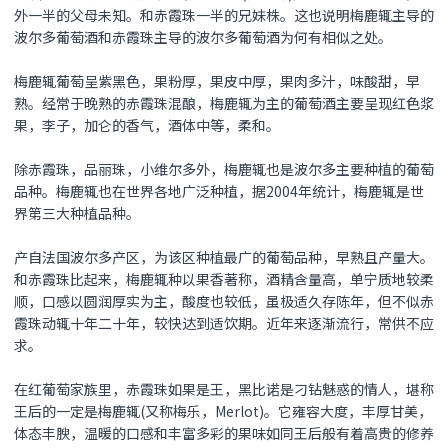
外一半的父母未知。和赤霞珠一半的兄妹株。这也说明梅鹿辄主导的
波尔多葡萄酒和赤霞珠主导的波尔多葡萄酒为何有相似之处。
梅鹿辄葡萄呈紫黑色，果粉厚，果皮中厚，果肉多汁，味酸甜，早
熟。经常于晚熟的赤霞珠混酿，梅鹿辄为主的葡萄酒主要呈现红色浆
果，李子，加仑的香气，酒体中等，柔和。
除赤霞珠，品丽珠，小维尔多外，梅鹿辄也是波尔多主要种植的葡萄
品种。梅鹿辄也在世界各地广泛种植，据2004年统计，梅鹿辄是世
界第三大种植品种。
产自法国波尔多产区，为该区种植最广的葡萄品种，早熟且产量大。
和赤霞珠比起来，梅鹿辄种以果香著称，酒精含量高，单宁质地较柔
顺，口感以圆润厚实为主，酸度也较低，虽极适久存陈年，但不似赤
霞珠动辄十年二十年，较快达到适饮期。近年来逐渐流行，常供不应
求。
在红葡萄家族里，赤霞珠如果是王，黑比诺是刁钻魅惑的情人，堪称
王后的一定是梅鹿辄(又称梅乐，Merlot)。它雍容大度，丰厚甘美，
体态丰腴，温暖的口感和丰富多彩的果味如同王后般有着高贵的修养