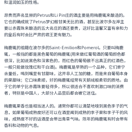
和温润如玉的性格。
昂贵而声名显赫的Petrus和Li Pin庄的酒主要是用梅鹿辄来酿造的。
它也的确成就了Petrus梦幻般甘美无比的酒，甚至比波尔多左岸主
要以赤霞珠来酿造的五大名庄的酒还要贵，这好比温馨又富有亲和力
的皇后有时会比严肃的君王更有魅力。
梅鹿辄的祖籍在波尔多的Saint-Emilion和Pomerol。只要叫梅鹿
辄，一般指的都是黑色葡萄的梅鹿辄(用来做红葡萄酒的葡萄颜色都
很深，比如说黑色和深紫色的，而红色的葡萄做不出真正的红酒色，
一般只能做玫瑰红和干白酒)。梅鹿辄是早熟的一个品种，它们单宁
含量低，喝到嘴里有甘甜味，这并非人工加的糖，而是来自葡萄本身
的果甜味；它口味柔顺，好的梅鹿辄经常有天鹅绒般柔软的质地。由
于它的单宁比赤霞珠要轻得多，所以很适合不喜欢刺激口味的消费
者，特别是中国人，大部分人品尝后都会被它迷住。
梅鹿辄果香也是相当迷人的。通常你都可以清楚地嗅到黑色李子的气
息，如果葡萄成熟度好还可以在酒里闻到成熟的李子果和李子干的风
味，成熟度不好的话酒里会带出青草气味。陈年的梅鹿辄有时会带有
香料和动物的气息。