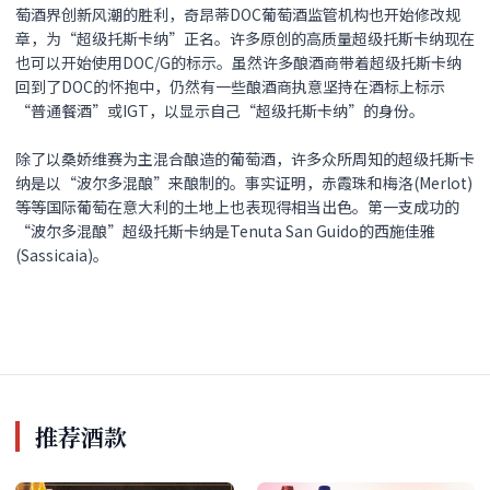
萄酒界创新风潮的胜利，奇昂蒂DOC葡萄酒监管机构也开始修改规
章，为“超级托斯卡纳”正名。许多原创的高质量超级托斯卡纳现在
也可以开始使用DOC/G的标示。虽然许多酿酒商带着超级托斯卡纳
回到了DOC的怀抱中，仍然有一些酿酒商执意坚持在酒标上标示
“
普通餐酒
”或IGT，以显示自己
“
超级托斯卡纳
”
的身份。
除了以桑娇维赛为主混合酿造的葡萄酒，许多众所周知的超级托斯卡
纳是以“波尔多混酿”来酿制的。事实证明，赤霞珠和梅洛(Merlot)
等等国际葡萄在意大利的土地上也表现得相当出色。第一支成功的
“波尔多混酿
”
超级托斯卡纳是Tenuta San Guido的西施佳雅
(Sassicaia)。
推荐酒款