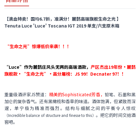
【滴血特卖！国均6.7折，准满分！麓鹊高端旗舰生命之光 】
Tenuta Luce 'Luce' Toscana IGT 2019 单支/六支原木箱
“生命之光”惊爆低价来袭！！！
“Luce”作为麓鹊庄风头无两的高端酒款，
产区
杰出19年份·麓鹊
旗舰款·“生命之光”·高分屠榜：JS 99！Decnater 97！！
重量级酒评家JS赞道：
精美的Sophisticated芳香，
铅笔、石墨和黑
加仑的复杂香气。还有黑橄榄和香草的味道。酒体饱满，但紧致而深
邃，单宁极为精准而强烈。结构与细腻之间的平衡令人惊叹
。把它的时间交给酒
（Incredible balance of structure and finesse to this）
窖吧。