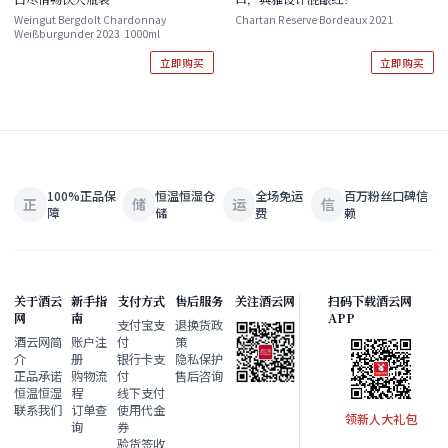
Weingut Bergdolt Chardonnay
Chartan Reserve Bordeaux 2021
Weißburgunder 2023 1000ml
立即购买
立即购买
100%正品保
恒温恒湿仓
全场免运
百万粉丝口碑信
正
储
运
信
障
储
费
赖
关于酒云
新手指
支付方式
售后服务
关注酒云网
扫码下载酒云网
网
南
APP
支付宝支
退换货政
酒云网简
账户注
付
策
介
册
银行卡支
隐私保护
正品承诺
购物流
付
售后咨询
恒温恒湿
程
线下支付
联系我们
订单查
使用代金
领新人大礼包
询
券
验货签收