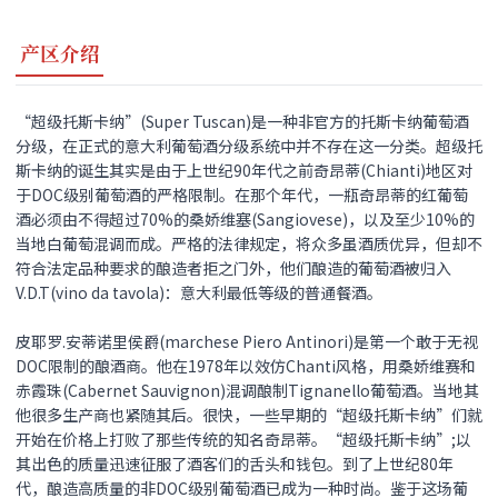
产区介绍
“
超级托斯卡纳
”
(Super Tuscan)是一种非官方的托斯卡纳葡萄酒
分级，在正式的意大利葡萄酒分级系统中并不存在这一分类。超级托
斯卡纳的诞生其实是由于上世纪90年代之前奇昂蒂(Chianti)地区对
于DOC级别葡萄酒的严格限制。在那个年代，一瓶奇昂蒂的红葡萄
酒必须由不得超过70%的桑娇维塞(Sangiovese)，以及至少10%的
当地白葡萄混调而成。严格的法律规定，将众多虽酒质优异，但却不
符合法定品种要求的酿造者拒之门外，他们酿造的葡萄酒被归入
V.D.T(vino da tavola)：意大利最低等级的普通餐酒。
皮耶罗.安蒂诺里侯爵(marchese Piero Antinori)是第一个敢于无视
DOC限制的酿酒商。他在1978年以效仿Chanti风格，用桑娇维赛和
赤霞珠(Cabernet Sauvignon)混调酿制Tignanello葡萄酒。当地其
他很多生产商也紧随其后。很快，一些早期的“
超级托斯卡纳
”们就
开始在价格上打败了那些传统的知名奇昂蒂。
“
超级托斯卡纳
”
;以
其出色的质量迅速征服了酒客们的舌头和钱包。到了上世纪80年
代，酿造高质量的非DOC级别葡萄酒已成为一种时尚。鉴于这场葡