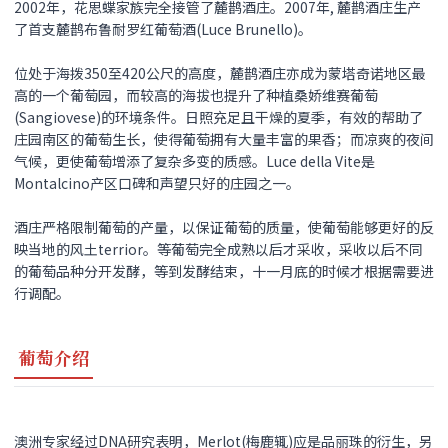
2002年，花思蝶家族完全接管了麓鹊酒庄。2007年, 麓鹊酒庄生产
了首支麓鹊布鲁耐罗红葡萄酒(Luce Brunello)。
位处于海拨350至420公尺的高度，麓鹊酒庄亦成为蒙塔奇诺地区最
高的一个葡萄园，而较高的海拔也提升了种植桑娇维赛葡萄
(Sangiovese)的环境条件。日照充足且干燥的夏季，有效的帮助了
庄园南区的葡萄生长，使得葡萄拥有大量丰富的果香；而凉爽的夜间
气候，更使葡萄增添了复杂多变的质感。Luce della Vite是
Montalcino产区口碑和声望只好的庄园之一。
酒庄严格限制葡萄的产量，以保证葡萄的质量，使葡萄能够更好的反
映当地的风土terrior。等葡萄完全成熟以后才采收，采收以后不同
的葡萄品种分开发酵，等到发酵结束，十一月底的时候才根据需要进
行调配。
葡萄介绍
澳洲专家经过DNA研究表明，Merlot(梅鹿辄)应是品丽珠的衍生，另