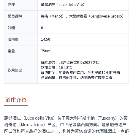
酒庄
麓鹊酒庄（Luce della Vite）
葡萄品种
梅洛（Merlot）、大桑娇维塞（Sangiovese Grosso）
残糖
0
酒精度
14.50
容量
750ml
陈年潜力：JS建议适饮期为2027之后
饮用温度：16-18℃
饮用建议
醒酒时间：如要近年内饮用，至少提前12小时开瓶
建议配餐：可搭配牛排，烤羊肋等红肉类菜肴
酒庄介绍
麓鹊酒庄（Luce della Vite）位于意大利托斯卡纳（Tuscany）的蒙
塔奇诺（Montalcino）产区，中世纪城镇西南方向。是蒙塔奇诺产
区口碑和声誉最好的酒庄之一，称其为蒙塔奇诺的代表性酒庄一点都