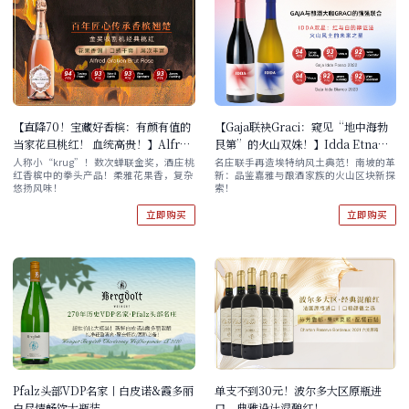
【直降70！宝藏好香槟：有颜有值的
【Gaja联袂Graci：窥见“地中海勃
当家花旦桃红！ 血统高贵！】Alfred
艮第”的火山双姝！】Idda Etna
Gratien Brut Rose
Rosso 2022 / Idda Bianco Sicilia
人称小“krug”！数次蝉联金奖，酒庄桃
名庄联手再造埃特纳风土典范！南坡的革
红香槟中的拳头产品！柔雅花果香，复杂
新：品鉴嘉雅与酿酒家族的火山区块新探
2023 单支/双支/六支原箱
悠扬风味！
索！
立即购买
立即购买
Pfalz头部VDP名家丨白皮诺&霞多丽
单支不到30元！波尔多大区原瓶进
白尽情畅饮大瓶装
口，典雅设计混酿红！